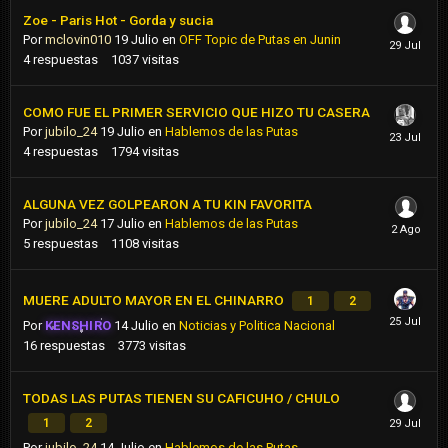
Zoe - Paris Hot - Gorda y sucia
Por
mclovin010
19 Julio
en
OFF Topic de Putas en Junin
4
respuestas
1037
visitas
COMO FUE EL PRIMER SERVICIO QUE HIZO TU CASERA
Por
jubilo_24
19 Julio
en
Hablemos de las Putas
4
respuestas
1794
visitas
ALGUNA VEZ GOLPEARON A TU KIN FAVORITA
Por
jubilo_24
17 Julio
en
Hablemos de las Putas
5
respuestas
1108
visitas
MUERE ADULTO MAYOR EN EL CHINARRO
1
2
Por
KENSHIRO
14 Julio
en
Noticias y Politica Nacional
16
respuestas
3773
visitas
TODAS LAS PUTAS TIENEN SU CAFICUHO / CHULO
1
2
Por
jubilo_24
14 Julio
en
Hablemos de las Putas