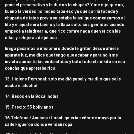
pone el preservativo y le dije no lo chupas? Y me dijo que no,
bueno la verdad no necesitaba eso ya que con la tocada y
chupada de tetas previa ya estaba fa así que comenzamos al
filo y el ajuste era bueno y la flaca soltó sus gemidos cuando
empecé a taladrearla, que rico csmre nada que ver con las
ollas y relojeras de juliaca.
luego pasamos a misionero donde le gritan desde afuera
apúrate luz, me dice que tengo que acabar y para no irme
invicto aumento las embestidas y boto todo el milkito en esa
concha que apretaba rico.
13. Higiene Personal: solo me dió papel y me dijo que se le
acabó el alcohol.
14. Besos en la Boca: nolas
15. Precio: 55 bolivianos
16.Telefono / Anuncia / Local: galería señor de mayo por la
calle Figueroa donde venden ropa.