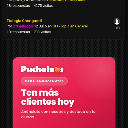
18
respuestas
4275
visitas
Etología Chongueril
Por
Dr.Feelgood
12 Julio
en
OFF-Topic en General
10
respuestas
733
visitas