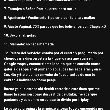
6. Caderas / Culo / Piernas: normal/buen ass/ acorde
7. Tatuajes o Señas Particulares: cero tattus
8. Apariencia / Vestimenta: tipo emo con faldita y mallas
9. Ajuste Vaginal: 70% parece que los bolivianos son Chupis XD
10. Sexo anal: nolas
11. Mamada: no hace mamada
12. Relato del Servicio: estaba por el centro y preguntado por
chongos me dijeron vete a la Figueroa así que agarre mi
Google maps y encontré este localito que se camufla como
galería de ropa en el primer piso, subes las escaleras y en el
3er, 4to y 5to piso hay un webo de flacas, antes de eso te
cobran 3 bolivianos como peaje.
Bueno ya que estaba ahí decidí entrarle a esta flaca que me
llamo la atención como iba vestida de Otaku, me acerque
pactamos y pa dentro en su cuarto divido por triplay.
Le pagó su propina y la empiezo a tocar todo y enseguida me