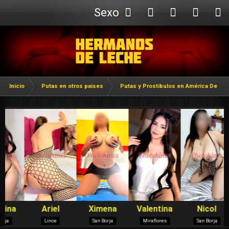
Sexo
Webcam
Inicio
Putas en otros paises
Putas y Prostíbulos en América Del Su