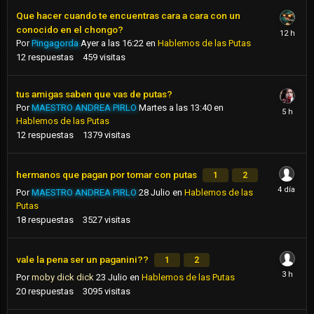
Que hacer cuando te encuentras cara a cara con un
conocido en el chongo?
Por
Pingagorda
Ayer a las 16:22
en
Hablemos de las Putas
12
respuestas
459
visitas
tus amigas saben que vas de putas?
Por
MAESTRO ANDREA PIRLO
Martes a las 13:40
en
Hablemos de las Putas
12
respuestas
1379
visitas
hermanos que pagan por tomar con putas
1
2
Por
MAESTRO ANDREA PIRLO
28 Julio
en
Hablemos de las
Putas
18
respuestas
3527
visitas
vale la pena ser un paganini??
1
2
Por
moby dick dick
23 Julio
en
Hablemos de las Putas
20
respuestas
3095
visitas