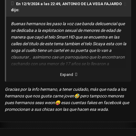
En 12/9/2024 a las 22:49, ANTONIO DE LA VEGA FAJARDO
Estais advertidos venaos cuidense y que esto no impida
dijo:
seguir cachando putas que es lo que mas nos encanta
👹
👹
@wankachero
@duroyparejo2020
@IMPERIUS
Buenas hermanos les paso la voz cae banda delicuencial que
GUTS
@BERSE
@Jav123
@JULIAN CASABLANCAS
y a todos
se dedicaba a la explotacion sexual de menores de edad de
los hermanos de leche puteros x excelencia de Huancayo
manera que cayó el telo Smart HD que se encuentra en las
calles del titulo de este tema tambien el telo Sicaya esta con la
https://www.facebook.com/share/r/h1BqRVZQViSF75Yv/?
soga al cuello tiene un cartel en su puerta que lo van a
mibextid=oFDknk
clausurar , asimismo cae un parroquiano que lo encontraron
cachando con una menor de 17 años se lo llevaron a
Millotingo , ese es problema de cachar menores de edad , que
Expand
palta las camaras de la prensa enfocaron el rostro de este
man si a mi me pasa eso me largo de Hyo csm a vivir a otro
Gracias por la info hermano, a tener cuidado, más que nada a los
lado mucha palta , no vaya a ser mi hermano
@PEPIN69
que
hermanos que nos gusta carne joven
🤣
pero tampoco menores
salio enmarrocao jajajaj .
pues hermanos seas weon
😝
esas cuentas fakes en facebook que
Hermanos que consumimos independientes en esa zona les
promocionan a sus chicas son las que hacen esa wada.
recomiendo citar a las perras en otros telos del centro porque
x toda esa zona hay operativos .
Estais advertidos venaos cuidense y que esto no impida