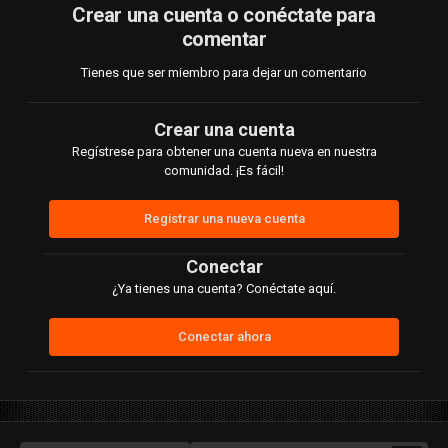
seguir cachando putas que es lo que mas nos encanta
👹
👹
Crear una cuenta o conéctate para
comentar
@wankachero
@duroyparejo2020
@IMPERIUS
GUTS
@BERSE
@Jav123
@JULIAN CASABLANCAS
y a todos
Tienes que ser miembro para dejar un comentario
los hermanos de leche puteros x excelencia de Huancayo
https://www.facebook.com/share/r/h1BqRVZQViSF75Yv/?
Crear una cuenta
mibextid=oFDknk
Regístrese para obtener una cuenta nueva en nuestra
comunidad. ¡Es fácil!
Registrar una nueva cuenta
Conectar
¿Ya tienes una cuenta? Conéctate aquí.
Conectar ahora