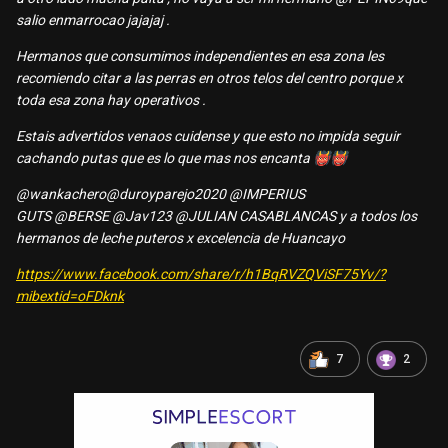
salio enmarrocao jajajaj .
Hermanos que consumimos independientes en esa zona les
recomiendo citar a las perras en otros telos del centro porque x
toda esa zona hay operativos .
Estais advertidos venaos cuidense y que esto no impida seguir
cachando putas que es lo que mas nos encanta
👹
👹
@wankachero
@duroyparejo2020
@IMPERIUS
GUTS
@BERSE
@Jav123
@JULIAN CASABLANCAS
y a todos los
hermanos de leche puteros x excelencia de Huancayo
https://www.facebook.com/share/r/h1BqRVZQViSF75Yv/?
mibextid=oFDknk
7
2