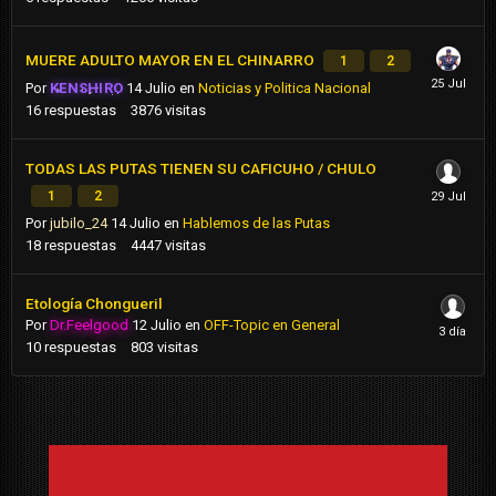
MUERE ADULTO MAYOR EN EL CHINARRO
1
2
Por
KENSHIRO
14 Julio
en
Noticias y Politica Nacional
16
respuestas
3876
visitas
TODAS LAS PUTAS TIENEN SU CAFICUHO / CHULO
1
2
Por
jubilo_24
14 Julio
en
Hablemos de las Putas
18
respuestas
4447
visitas
Etología Chongueril
Por
Dr.Feelgood
12 Julio
en
OFF-Topic en General
10
respuestas
803
visitas