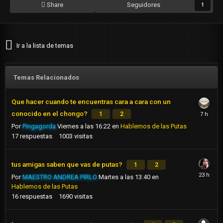
Share
Seguidores
1
Ir a la lista de temas
Temas Relacionados
Que hacer cuando te encuentras cara a cara con un
conocido en el chongo?
1
2
Por
Pingagorda
Viernes a las 16:22
en
Hablemos de las Putas
17
respuestas
1003
visitas
tus amigas saben que vas de putas?
1
2
Por
MAESTRO ANDREA PIRLO
Martes a las 13:40
en
Hablemos de las Putas
16
respuestas
1690
visitas