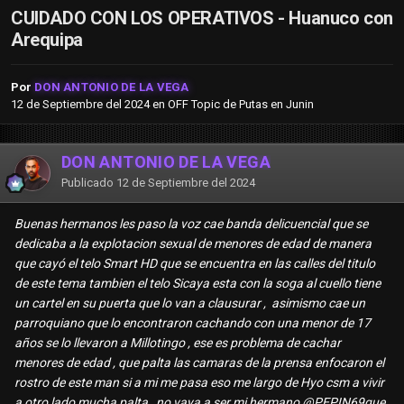
CUIDADO CON LOS OPERATIVOS - Huanuco con
Arequipa
Por
DON ANTONIO DE LA VEGA
12 de Septiembre del 2024
en
OFF Topic de Putas en Junin
DON ANTONIO DE LA VEGA
Publicado
12 de Septiembre del 2024
Buenas hermanos les paso la voz cae banda delicuencial que se
dedicaba a la explotacion sexual de menores de edad de manera
que cayó el telo Smart HD que se encuentra en las calles del titulo
de este tema tambien el telo Sicaya esta con la soga al cuello tiene
un cartel en su puerta que lo van a clausurar , asimismo cae un
parroquiano que lo encontraron cachando con una menor de 17
años se lo llevaron a Millotingo , ese es problema de cachar
menores de edad , que palta las camaras de la prensa enfocaron el
rostro de este man si a mi me pasa eso me largo de Hyo csm a vivir
a otro lado mucha palta , no vaya a ser mi hermano
@PEPIN69
que