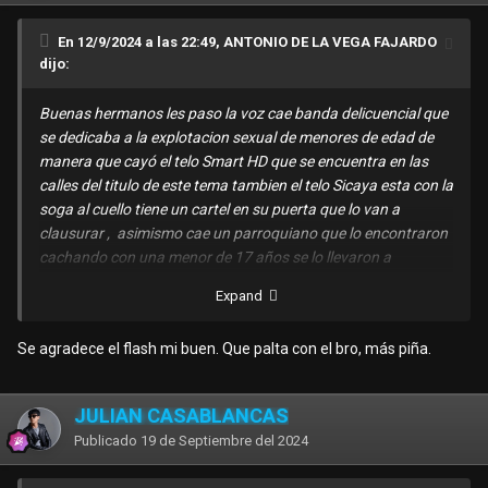
En 12/9/2024 a las 22:49, ANTONIO DE LA VEGA FAJARDO
dijo:
Buenas hermanos les paso la voz cae banda delicuencial que
se dedicaba a la explotacion sexual de menores de edad de
manera que cayó el telo Smart HD que se encuentra en las
calles del titulo de este tema tambien el telo Sicaya esta con la
soga al cuello tiene un cartel en su puerta que lo van a
clausurar , asimismo cae un parroquiano que lo encontraron
cachando con una menor de 17 años se lo llevaron a
Millotingo , ese es problema de cachar menores de edad , que
Expand
palta las camaras de la prensa enfocaron el rostro de este
man si a mi me pasa eso me largo de Hyo csm a vivir a otro
Se agradece el flash mi buen. Que palta con el bro, más piña.
lado mucha palta , no vaya a ser mi hermano
@PEPIN69
que
salio enmarrocao jajajaj .
JULIAN CASABLANCAS
Hermanos que consumimos independientes en esa zona les
recomiendo citar a las perras en otros telos del centro porque
Publicado
19 de Septiembre del 2024
x toda esa zona hay operativos .