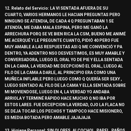
12. Relato del Servicio: LA VI SENTADA AFUERA DE SU
CUARTO, VARIOS HERMANOS LE HACIAN PREGUNTAS PERO
NINGUNO SE ATENDIA, DE CADA 4 Q PREGUNTABAN 1 SE
ATENDÍA, ME DABA MALA ESPINA, PERO ME GANÓ LA
ARRECHURA PORQ SE VE BIEN RICA LA CSM, BUENO ME ANIMÉ
ME ACERQUÉ Y LE PREGUNTE CUANTO, PIDIÓ 40 PERO FUE
MUY AMABLE A LAS RESPUESTAS ASI Q ME CONVENCIÓ Y PA
DENTRO, YA ADENTRO NSO DESVESTIMOS, ES MUY AMABLE Y
CONVERSADORA, LUEGO EL ORAL YO DE PIE Y ELLA SENTADA
EN LA CAMA, LA VERDAD ME DECPCIONÓ EL ORAL, LUEGO AL
FILO DE LA CAMA A DARLE, AL PRINCIPIO ERA COMO UNA
MUÑECA INFLABLE PERO LUEGO COMO Q QUERÍA SER SEXY ,
LUEGO SENTADO AL FILO DE LA CAMA Y ELLA SENTADA SOBRE
MI MOVIENDOSE, LUEGO EN 4, LA VERDAD YO ANDABA
ARRIOLA Y TERMINÉ RÁPIDO HACE MUCHO Q NO IBA POR
ESTOS LARES. FUE DECEPCION LA VERDAD, OJO LA FLACA NO
SE DEJA TOCAR LOS PECHOS Y TAMPOCO HACE MISIONERO,
ES MEDIA BOTADA PERO AMABLE JAJAJAJA
13. Higiene Personal: SIN OLORES, ALCOCHOL, PAPEL, PAÑOS,