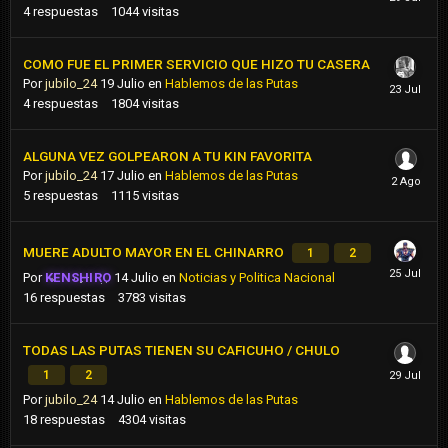
4
respuestas
1044
visitas
COMO FUE EL PRIMER SERVICIO QUE HIZO TU CASERA
Por
jubilo_24
19 Julio
en
Hablemos de las Putas
4
respuestas
1804
visitas
ALGUNA VEZ GOLPEARON A TU KIN FAVORITA
Por
jubilo_24
17 Julio
en
Hablemos de las Putas
5
respuestas
1115
visitas
MUERE ADULTO MAYOR EN EL CHINARRO
1
2
Por
KENSHIRO
14 Julio
en
Noticias y Politica Nacional
16
respuestas
3783
visitas
TODAS LAS PUTAS TIENEN SU CAFICUHO / CHULO
1
2
Por
jubilo_24
14 Julio
en
Hablemos de las Putas
18
respuestas
4304
visitas