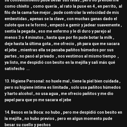
su consentimiento pude besar sus tetas , pero no prenderme
como chivito , como quería , al rato la puse en 4 , en perrito, al
filo de la cama fue mejor , pude controlar la velocidad de mis
embestidas , apenas se la clave , con muchas ganas dado el
culote que se le formó , empezó a gemir y jadear suavemente ,
sentía la pegada , eso me enfermo y le di duro y parejo al
menos 3 o 4 minutos , hasta que por fin pude botar la milk ,
deje hasta la última gota , me ofrecio , ph para que me sacara
el jebe , mientras ella se pasaba pañitos húmedos por sus
partes , no pasó al privado , nos vestimos al mismo tiempo ,
ya listo, me despidió con besito en la mejilla y salí más qué
satisfecho ...
13. Higiene Personal: no huele mal , tiene la piel bien cuidada ,
pero su higiene íntima es limitada , solo usa pañitos húmedos
y harto alcohol , no usa agua , me ofrecio pañitos y me dio
papel para que yo me sacara el jebe
14. Besos en la Boca: no hubo , pero me despidió con besito en
la mejilla , no hubo previos , pero en algun momento pude
besar su cuello y pechos