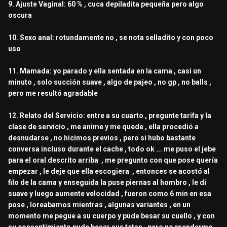
9. Ajuste Vaginal: 60 % , cuca depiladita pequeña pero algo
oscura
10. Sexo anal: rotundamente no , se nota selladito y con poco
uso
11. Mamada: yo parado y ella sentada en la cama , casi un
minuto , solo succión suave , algo de pajeo , no gp , no balls ,
pero me resultó agradable
12. Relato del Servicio: entre a su cuarto , pregunte tarifa y la
clase de servicio , me anime y me quede , ella procedió a
desnudarse , no hicimos previos , pero si hubo bastante
conversa incluso durante el cache , todo ok ... me puso el jebe
para el oral descrito arriba , me pregunto con que pose quería
empezar , le deje que ella escogiera , entonces se acostó al
filo de la cama y enseguida la puse piernas al hombro , le di
suave y luego aumente velocidad , fueron como 6 min en esa
pose , loreabamos mientras , algunas variantes , en un
momento me pegue a su cuerpo y pude besar su cuello , y con