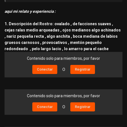
atiende o si los atiende , pues , creo , el resultado , son
relatos como los de arriba , en mi caso muy personal , creo
aqui mi relato y experiencia
:
que le simpatize , resultó una atención de regular para arriba
, entre con la mejor actitud , conversamos , muy
1. Descripción del Rostro: ovalado , de facciones suaves ,
amenamente , la vi sonriente , y hasta complaciente diría yo
cejas ralas medio arqueadas , ojos medianos algo achinados
... ojalá hayan más hermanos que puedan publicar sus R , con
, nariz pequeña recta , algo anchita , boca mediana de labios
esta kine , para ver de que va la cosa ... y dilucidar mejor su
gruesos carnosos , provocativos , mentón pequeño
forma de atender .....
redondeado , pelo largo lacio , lo amarro para el cache
Contenido solo para miembros, por favor
Contenido solo para miembros, por favor
Conectar
O
Registrar
Conectar
O
Registrar
Contenido solo para miembros, por favor
Conectar
O
Registrar