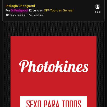
Etología Chongueril
Por
Dr.Feelgood
12 Julio
en
OFF-Topic en General
10
respuestas
740
visitas