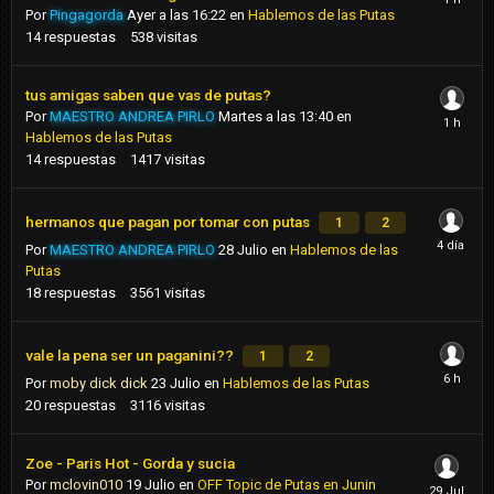
Por
Pingagorda
Ayer a las 16:22
en
Hablemos de las Putas
14
respuestas
538
visitas
tus amigas saben que vas de putas?
Por
MAESTRO ANDREA PIRLO
Martes a las 13:40
en
Hablemos de las Putas
14
respuestas
1417
visitas
hermanos que pagan por tomar con putas
1
2
Por
MAESTRO ANDREA PIRLO
28 Julio
en
Hablemos de las
Putas
18
respuestas
3561
visitas
vale la pena ser un paganini??
1
2
Por
moby dick dick
23 Julio
en
Hablemos de las Putas
20
respuestas
3116
visitas
Zoe - Paris Hot - Gorda y sucia
Por
mclovin010
19 Julio
en
OFF Topic de Putas en Junin