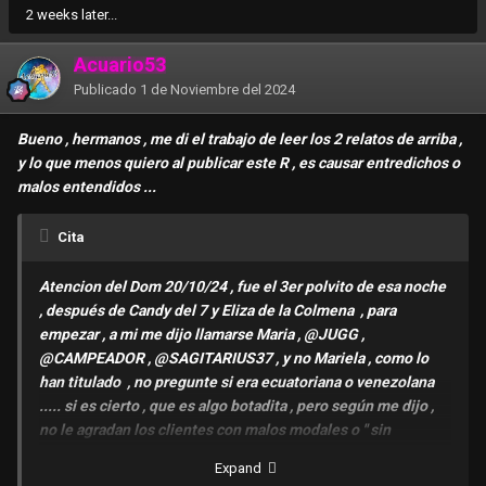
2 weeks later...
Acuario53
Publicado
1 de Noviembre del 2024
Bueno , hermanos , me di el trabajo de leer los 2 relatos de arriba ,
y lo que menos quiero al publicar este R , es causar entredichos o
malos entendidos ...
Cita
Atencion del Dom 20/10/24 , fue el 3er polvito de esa noche
, después de Candy del 7 y Eliza de la Colmena , para
empezar , a mi me dijo llamarse Maria ,
@JUGG
,
@CAMPEADOR
,
@SAGITARIUS37
, y no Mariela , como lo
han titulado , no pregunte si era ecuatoriana o venezolana
..... si es cierto , que es algo botadita , pero según me dijo ,
no le agradan los clientes con malos modales o " sin
educación " , bruscos o que los vea así medio cargosos , todo
Expand
esto según sus propias palabras , les pone la cruz , o no los