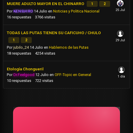
MUERE ADULTO MAYOR EN EL CHINARRO
1
2
Por
KENSHIRO
14 Julio
en
Noticias y Politica Nacional
16
respuestas
3766
visitas
TODAS LAS PUTAS TIENEN SU CAFICUHO / CHULO
1
2
Por
jubilo_24
14 Julio
en
Hablemos de las Putas
18
respuestas
4254
visitas
Etología Chongueril
Por
Dr.Feelgood
12 Julio
en
OFF-Topic en General
10
respuestas
722
visitas