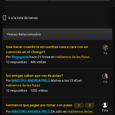
Ir a la lista de temas
Temas Relacionados
Que hacer cuando te encuentras cara a cara con un
conocido en el chongo?
Por
Pingagorda
hace 21 horas
en
Hablemos de las Putas
12
respuestas
406
visitas
tus amigas saben que vas de putas?
Por
MAESTRO ANDREA PIRLO
Martes a las 13:40
en
Hablemos de las Putas
12
respuestas
1332
visitas
hermanos que pagan por tomar con putas
1
2
Por
MAESTRO ANDREA PIRLO
28 Julio
en
Hablemos de las