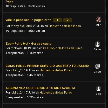
Putas
18
respuestas
3503
visitas
vale la pena ser un paganini??
1
2
Por
moby dick dick
23 Julio
en
Hablemos de las Putas
19
respuestas
3062
visitas
Zoe - Paris Hot - Gorda y sucia
Por
mclovin010
19 Julio
en
OFF Topic de Putas en Junin
4
respuestas
1030
visitas
COMO FUE EL PRIMER SERVICIO QUE HIZO TU CASERA
Por
jubilo_24
19 Julio
en
Hablemos de las Putas
4
respuestas
1782
visitas
ALGUNA VEZ GOLPEARON A TU KIN FAVORITA
Por
jubilo_24
17 Julio
en
Hablemos de las Putas
5
respuestas
1096
visitas