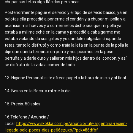
chupar sus tetas algo flácidas pero ricas.
Posteriormente pagué el servicio y el tipo de servicio básico, ya en
pelotas ella procedió a ponerme el condón y a chupar mi polla y a
acariciar mis huevos y a comermelos dicho sea que mi polla ya
estaba a mil me eché en la cama y procedió a cabalgarme me
estaba violando da sus gritos y yo dándole nalgadas chupando
tetas, tanto lo disfruté y como traía la lefa en la punta de la polla le
dije que quería terminar en perro y nos pusimos en la pose
perruña y a darle duro y salieron mis hijos dentro del condón, y así
se disfruta de la vida a comer de todo.
13. Higiene Personal: si te ofrece papel a la hora de inicio y al final.
14. Besos en la Boca: a mí me la dio
15. Precio: 50 soles
16.Telefono / Anuncia /
Local:
https://www.skokka.com.pe/anuncio/luly-argentina-recien-
llegada-solo-pocos-dias-pe66ezuxo/?pck=86dfbf