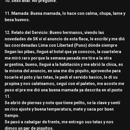
10. Sexo anal: No pregunte.
11. Mamada: Buena mamada, lo hace con calma, chupa, lame y
besa huevos.
12. Relato del Servicio: Bueno hermanos, viendo las
novedades de SK ví el anuncio de esta flaca, le escribí y me dió
las coordenadas Lima con Libertad (Puno) dónde siempre
llegan las pibas, llegué al hotel que ya conozco, la cuartelera
me miró raro porque la semana pasada me tire a la otra
argentina, bueno, llegué a la habitación y me abrió la chica, es
la misma del anuncio, en una me dio piquito, aproveche para
tocarle el poto y las tetas, le pedi el servido basico, le di su
propina y nos calateamos, seguí con el paleteo, me acoste me
puso el pre me dió una buena mamada ya descrita en el punto
11.
Se abrió de piernas y note que tiene pelito, se la clave y sentí
un rico ajuste y buena temperatura, mete y saca por buen
tiempo.
Se pasó a cabalgar de frente, me entrego sus tetas y nos
dimos un par de piquitos.