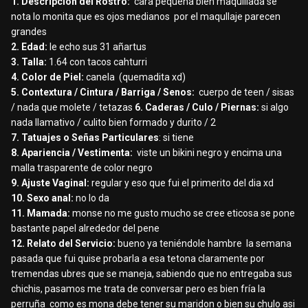
1. Descripción del Rostro:
cara pequeña bien maquillada se
nota lo monita que es ojos medianos
por el maqullaje parecen
grandes
2. Edad:
le echo sus 31 añartus
3. Talla:
1.64 con tacos cahturri
4. Color de Piel:
canela
(quemadita xd)
5. Contextura / Cintura / Barriga / Senos:
cuerpo de teen / sisas
/ nada que molete / tetazas
6. Caderas / Culo / Piernas:
si algo
nada llamativo / culito bien formado y durito / 2
7. Tatuajes o Señas Particulares
: si tiene
8. Apariencia / Vestimenta:
viste un bikini negro y encima una
malla trasparente de color negro
9. Ajuste Vaginal:
regular y eso que fui el primerito del dia xd
10. Sexo anal:
no lo da
11. Mamada:
monse no me gusto mucho se cree eticosa se pone
bastante papel alrededor del pene
12. Relato del Servicio:
bueno ya teniéndole hambre
la semana
pasada que fui quise probarla a esa tetona claramente por
tremendas ubres que se maneja, sabiendo que no entregaba sus
chichis, pasamos me trata de conversar pero es bien fría la
perruña
como es mona debe tener su maridon o bien su chulo asi