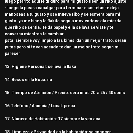
luego perrito aqui le di duro para mi gusto tieen un riko ajuste
- luego la puse a cabalgar para terminar esas tetas te deja
manoseas a tu gusto y sse mueve riko y se esmera para mi
gusto. ya me bine y la flakita seguia moviendoce ala mierda
que riko se sentia. te da papel y ella se lava se viste y te
conversa mientras te cambiar.
psta. siembre voy limpio a las kines dan un mejor trato. seran
putas pero si te ven aceado te dan un mejor trato segun mi
parecer
13. Higiene Personal: se lava la flaka
14. Besos en la Boca: no
15. Tiempo de Atención / Precio: sera unos 20 a 25 / 40 coins
16.Telefono / Anuncia / Local: prepa
17. Número de Habitación: 17 siempre la veo aca
18. Limpieza y Privacidad en la habitación: ya conocen