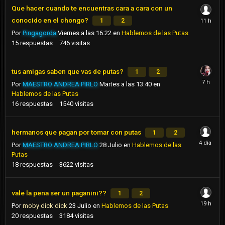
Que hacer cuando te encuentras cara a cara con un
conocido en el chongo?
1
2
Por
Pingagorda
Viernes a las 16:22
en
Hablemos de las Putas
15
respuestas
746
visitas
tus amigas saben que vas de putas?
1
2
Por
MAESTRO ANDREA PIRLO
Martes a las 13:40
en
Hablemos de las Putas
16
respuestas
1540
visitas
hermanos que pagan por tomar con putas
1
2
Por
MAESTRO ANDREA PIRLO
28 Julio
en
Hablemos de las
Putas
18
respuestas
3622
visitas
vale la pena ser un paganini??
1
2
Por
moby dick dick
23 Julio
en
Hablemos de las Putas
20
respuestas
3184
visitas