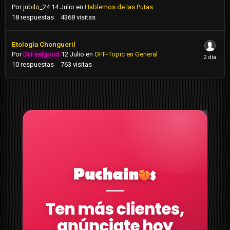
Por
jubilo_24
14 Julio
en
Hablemos de las Putas
18
respuestas
4368
visitas
Etología Chongueril
Por
Dr.Feelgood
12 Julio
en
OFF-Topic en General
10
respuestas
763
visitas