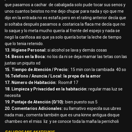
que pasamos a cachar
de cabalgada solo pude tocar sus senos y
unos cuantos beistos no me dejo chupar para nada y ojo que me
dijo en la entrada no es estafa pero en el rating anterior decía que
si soltaba después pasamos a
costarica la flaca me decía que no
lo saque y lo meta mucho quería al frente del espejo y nada se
negó la cariñosa asi que ya solo quería botar la leche de tiempo
que lo tenia retenido.
13. Higiene Personal:
si alcohol se lava y demás cosas
14. Besos en la Boca:
no los da ni se deja mamar las tetas con las
justas un piquito xd
15. Tiempo de Atención / Precio:
15 min con la cambiada
40 so
16.Telefono / Anuncia / Local: la prepa de la amor
17. Número de Habitación:
Room# 17
18. Limpieza y Privacidad en la habitación:
regular mas luz se
necesita
19. Puntaje de Atención (0/10):
bien puesto sus 5
20. Comentarios Adicionales:
su llamativo especila sus ubres
nada mas , comenta también que es una kinne antigua disque
chambeo en el miss
liz
y se conoce toda la maña la perricholi