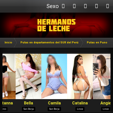
Sexo
Webcam
Inicio
Putas en departamentos del SUR del Perú
Putas en Puno