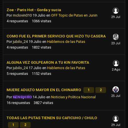
Zoe - Paris Hot - Gorda y sucia
Por
mclovin010
19 Julio
en
OFF Topic de Putas en Junin
4
respuestas
1066
visitas
COMO FUE EL PRIMER SERVICIO QUE HIZO TU CASERA
Por
jubilo_24
19 Julio
en
Hablemos de las Putas
4
respuestas
1832
visitas
ALGUNA VEZ GOLPEARON A TU KIN FAVORITA
Por
jubilo_24
17 Julio
en
Hablemos de las Putas
5
respuestas
1152
visitas
MUERE ADULTO MAYOR EN EL CHINARRO
1
2
Por
KENSHIRO
14 Julio
en
Noticias y Politica Nacional
16
respuestas
3827
visitas
TODAS LAS PUTAS TIENEN SU CAFICUHO / CHULO
1
2