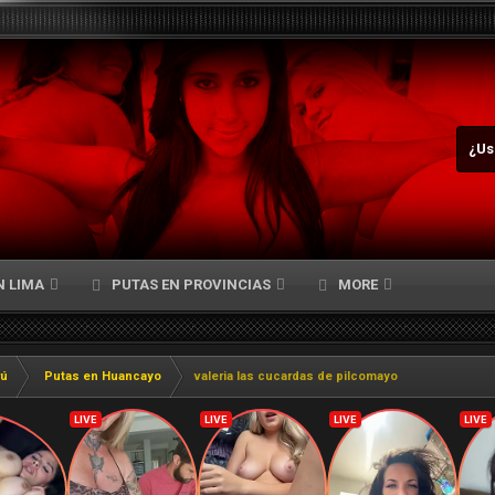
¿Us
N LIMA
PUTAS EN PROVINCIAS
MORE
rú
Putas en Huancayo
valeria las cucardas de pilcomayo