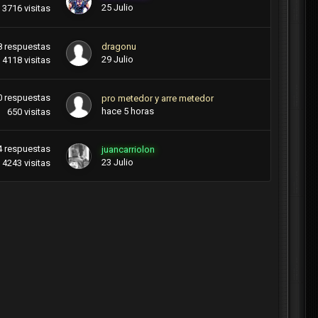
25 Julio
3716
visitas
8
respuestas
dragonu
29 Julio
4118
visitas
0
respuestas
pro metedor y arre metedor
hace 5 horas
650
visitas
4
respuestas
juancarriolon
23 Julio
4243
visitas