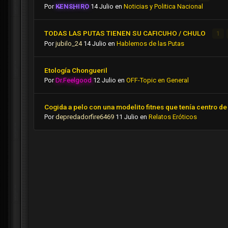
Por
KENSHIRO
14 Julio
en
Noticias y Politica Nacional
TODAS LAS PUTAS TIENEN SU CAFICUHO / CHULO
1
Por
jubilo_24
14 Julio
en
Hablemos de las Putas
Etología Chongueril
Por
Dr.Feelgood
12 Julio
en
OFF-Topic en General
Cogida a pelo con una modelito fitnes que tenía centro de 
Por
depredadorfire6469
11 Julio
en
Relatos Eróticos