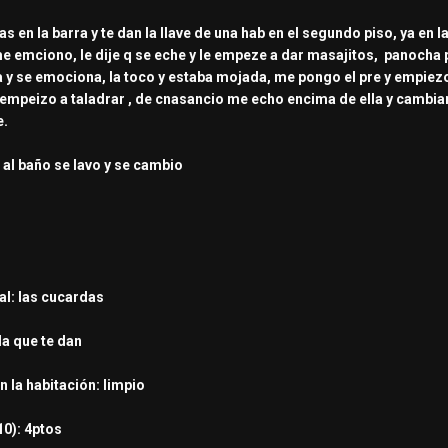
as en la barra y te dan la llave de una hab en el segundo piso, ya en 
e emciono, le dije q se eche y le empeze a dar masajitos, panocha 
a y se emociona, la toco y estaba mojada, me pongo el pre y empiez
y empeizo a taladrar , de cnasancio me echo encima de ella y cambia
e.
 al baño se lavo y se cambio
al: las cucardas
la que te dan
n la habitación: limpio
10): 4ptos