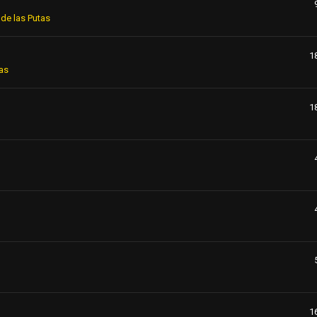
de las Putas
1
as
1
1