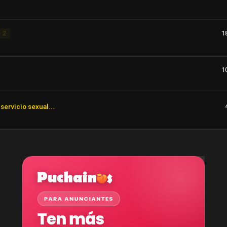
1
2
1
servicio sexual...