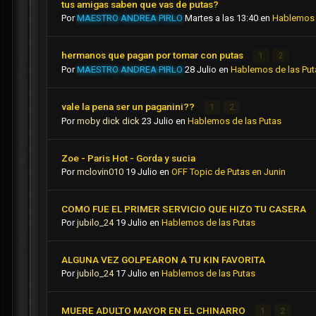
tus amigas saben que vas de putas?
Por
MAESTRO ANDREA PIRLO
Martes a las 13:40
en
Hablemos 
hermanos que pagan por tomar con putas
1
2
Por
MAESTRO ANDREA PIRLO
28 Julio
en
Hablemos de las Put
vale la pena ser un paganini??
1
2
Por
moby dick dick
23 Julio
en
Hablemos de las Putas
Zoe - Paris Hot - Gorda y sucia
Por
mclovin010
19 Julio
en
OFF Topic de Putas en Junin
COMO FUE EL PRIMER SERVICIO QUE HIZO TU CASERA
Por
jubilo_24
19 Julio
en
Hablemos de las Putas
ALGUNA VEZ GOLPEARON A TU KIN FAVORITA
Por
jubilo_24
17 Julio
en
Hablemos de las Putas
MUERE ADULTO MAYOR EN EL CHINARRO
1
2