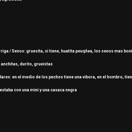
arriga / Senos: gruesita, si tiene, huatita peuqñea, los senos mas bo
 anchitas, durito, grueistas
lares: en el medio de los pechos tiene una vibora, en el hombro, tie
 estaba con una mini y una casaca negra