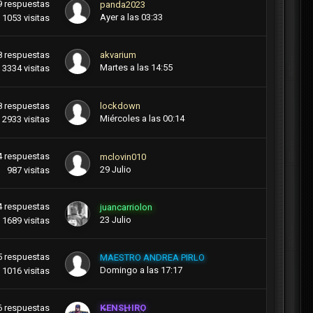
9
respuestas
panda2023
Ayer a las 03:33
1053
visitas
8
respuestas
akvarium
Martes a las 14:55
3334
visitas
8
respuestas
lockdown
Miércoles a las 00:14
2933
visitas
4
respuestas
mclovin010
29 Julio
987
visitas
4
respuestas
juancarriolon
23 Julio
1689
visitas
5
respuestas
MAESTRO ANDREA PIRLO
Domingo a las 17:17
1016
visitas
6
respuestas
KENSHIRO