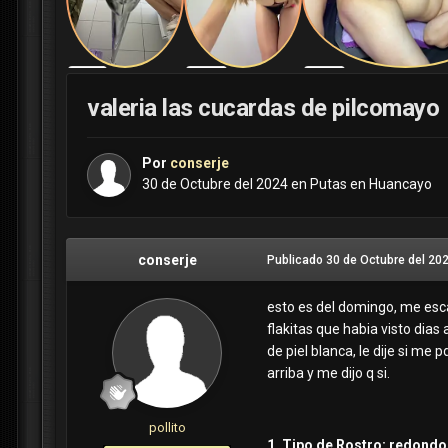
valeria las cucardas de pilcomayo
Por
conserje
30 de Octubre del 2024
en
Putas en Huancayo
conserje
Publicado
30 de Octubre del 20
esto es del domingo, me esca
flakitas que habia visto dia
de piel blanca, le dije si m
arriba y me dijo q si.
pollito
1. Tipo de Rostro: redondo