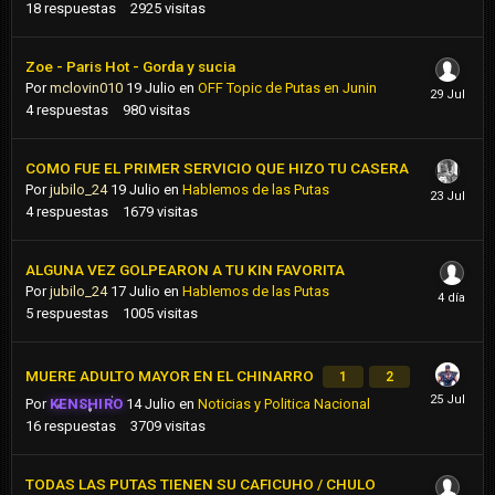
18
respuestas
2925
visitas
Zoe - Paris Hot - Gorda y sucia
Por
mclovin010
19 Julio
en
OFF Topic de Putas en Junin
4
respuestas
980
visitas
COMO FUE EL PRIMER SERVICIO QUE HIZO TU CASERA
Por
jubilo_24
19 Julio
en
Hablemos de las Putas
4
respuestas
1679
visitas
ALGUNA VEZ GOLPEARON A TU KIN FAVORITA
Por
jubilo_24
17 Julio
en
Hablemos de las Putas
5
respuestas
1005
visitas
MUERE ADULTO MAYOR EN EL CHINARRO
1
2
Por
KENSHIRO
14 Julio
en
Noticias y Politica Nacional
16
respuestas
3709
visitas
TODAS LAS PUTAS TIENEN SU CAFICUHO / CHULO