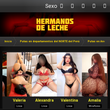
Sexo
Webcam
Inicio
Putas en departamentos del NORTE del Perú
Putas en Ancas