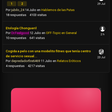
1
2
Por
jubilo_24
14 Julio
en
Hablemos de las Putas
18
respuestas
4103
visitas
Etología Chongueril
Por
Dr.Feelgood
12 Julio
en
OFF-Topic en General
10
respuestas
641
visitas
Cogida a pelo con una modelito fitnes que tenía centro
de servicio sexual...
Por
depredadorfire6469
11 Julio
en
Relatos Eróticos
4
respuestas
4217
visitas