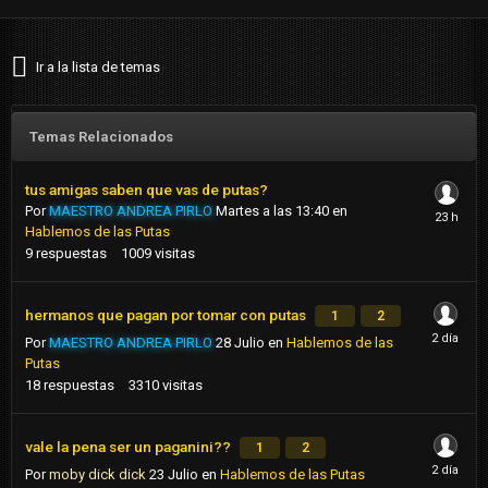
Ir a la lista de temas
Temas Relacionados
tus amigas saben que vas de putas?
Por
MAESTRO ANDREA PIRLO
Martes a las 13:40
en
Hablemos de las Putas
9
respuestas
1009
visitas
hermanos que pagan por tomar con putas
1
2
Por
MAESTRO ANDREA PIRLO
28 Julio
en
Hablemos de las
Putas
18
respuestas
3310
visitas
vale la pena ser un paganini??
1
2
Por
moby dick dick
23 Julio
en
Hablemos de las Putas