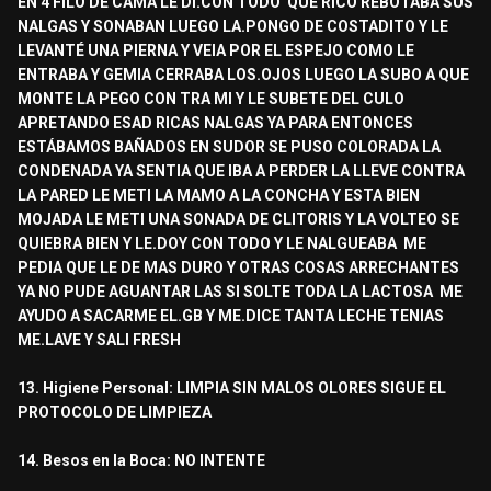
EN 4 FILO DE CAMA LE DI.CON TODO QUE RICO REBOTABA SUS
NALGAS Y SONABAN LUEGO LA.PONGO DE COSTADITO Y LE
LEVANTÉ UNA PIERNA Y VEIA POR EL ESPEJO COMO LE
ENTRABA Y GEMIA CERRABA LOS.OJOS LUEGO LA SUBO A QUE
MONTE LA PEGO CON TRA MI Y LE SUBETE DEL CULO
APRETANDO ESAD RICAS NALGAS YA PARA ENTONCES
ESTÁBAMOS BAÑADOS EN SUDOR SE PUSO COLORADA LA
CONDENADA YA SENTIA QUE IBA A PERDER LA LLEVE CONTRA
LA PARED LE METI LA MAMO A LA CONCHA Y ESTA BIEN
MOJADA LE METI UNA SONADA DE CLITORIS Y LA VOLTEO SE
QUIEBRA BIEN Y LE.DOY CON TODO Y LE NALGUEABA ME
PEDIA QUE LE DE MAS DURO Y OTRAS COSAS ARRECHANTES
YA NO PUDE AGUANTAR LAS SI SOLTE TODA LA LACTOSA ME
AYUDO A SACARME EL.GB Y ME.DICE TANTA LECHE TENIAS
ME.LAVE Y SALI FRESH
13. Higiene Personal: LIMPIA SIN MALOS OLORES SIGUE EL
PROTOCOLO DE LIMPIEZA
14. Besos en la Boca: NO INTENTE