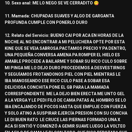
10. Sexo anal: ME LO NEGO SE VE CERRADITO
😋
11. Mamada: CHUPADAS SUAVES Y ALGO DE GARGANTA
PROFUNDA CUMPLE CON PONERLO DURO
12. Relato del Servicio: BUENO CAI POR ACA EN HORAS DE LA
NOCHE AL NO ENCONTRAR A MI PELUCHERA OPTE POR ESTA
KINE QUE SE VEIA SABROSA PACTAMOS PRECIO Y PA DENTRO,
UNA PEQUEÑA CONVERSA AMENA PA ROMPER EL HIELO ES
AMABLE PROCEDE A BAILARME Y SOBAR SU RICO CULO SOBRE
MI PINGA ME LO DEJO DURO PROCEDEMOS A DESVESTIRNOS
Y SEGUÍAMOS FROTANDONOS PIEL CON PIEL MIENTRAS LE
IBA MANOSEANDO ESE RICO CULO PASE A SOBAR ESA
DELICIOSA CONCHITA PONE EL GB PARA LA MAMADA
CORRESPONDIENTE ME LA DEJO BIEN ERECTA ME UNTO GEL
A LA VERGA Y LE PEDI FILO DE CAMA PATAS AL HOMBRO SE LO
IBA ENCAJANDO DE POCOS HASTA QUE EMPUJE CON FUERZA
Y SOLO ATINO A SUSPIRAR EJERCÍA PRESION CON SU CONCHA
LE DI BUEN RATO LE CRUCE LAS PIERNAS FORMADO UNA X
ACA SI SINTIÓ Y COMENZÓ A GEMIR SUAVE LUEGO LA VOLTEO