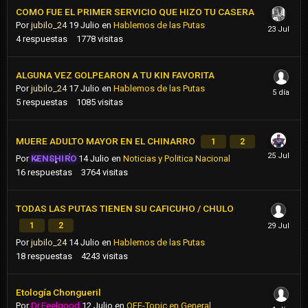
COMO FUE EL PRIMER SERVICIO QUE HIZO TU CASERA
Por
jubilo_24
19 Julio
en
Hablemos de las Putas
4
respuestas
1778
visitas
ALGUNA VEZ GOLPEARON A TU KIN FAVORITA
Por
jubilo_24
17 Julio
en
Hablemos de las Putas
5
respuestas
1085
visitas
MUERE ADULTO MAYOR EN EL CHINARRO
1
2
Por
KENSHIRO
14 Julio
en
Noticias y Politica Nacional
16
respuestas
3764
visitas
TODAS LAS PUTAS TIENEN SU CAFICUHO / CHULO
1
2
Por
jubilo_24
14 Julio
en
Hablemos de las Putas
18
respuestas
4243
visitas
Etología Chongueril
Por
Dr.Feelgood
12 Julio
en
OFF-Topic en General