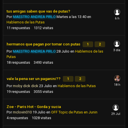
tus amigas saben que vas de putas?
Por
MAESTRO ANDREA PIRLO
Martes a las 13:40
en
Hablemos de las Putas
11
respuestas
1312
visitas
hermanos que pagan por tomar con putas
1
2
Por
MAESTRO ANDREA PIRLO
28 Julio
en
Hablemos de las
Putas
18
respuestas
3493
visitas
vale la pena ser un paganini??
1
2
Por
moby dick dick
23 Julio
en
Hablemos de las Putas
19
respuestas
3055
visitas
Zoe - Paris Hot - Gorda y sucia
Por
mclovin010
19 Julio
en
OFF Topic de Putas en Junin
4
respuestas
1028
visitas