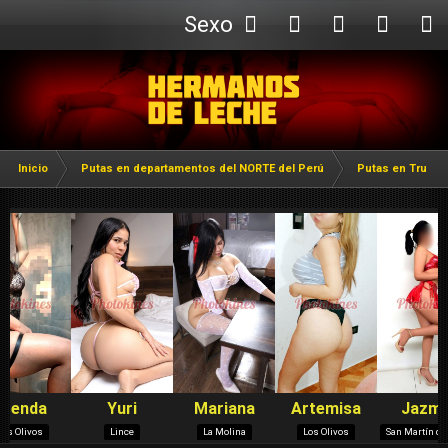
Sexo
Webcam
Inicio
Putas en departamentos del NORTE del Perú
Putas en Trujillo