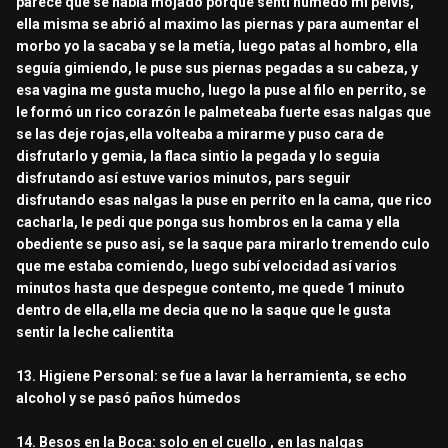
parece que se había mojado porque senti húmedo mi pelvis,
ella misma se abrió al maximo las piernas y para aumentar el
morbo yo la sacaba y se la metía, luego patas al hombro, ella
seguía gimiendo, le puse sus piernas pegadas a su cabeza, y
esa vagina me gusta mucho, luego la puse al filo en perrito, se
le formó un rico corazón le palmeteaba fuerte esas nalgas que
se las deje rojas,ella volteaba a mirarme y puso cara de
disfrutarlo y gemia, la flaca sintio la pegada y lo seguia
disfrutando así estuve varios minutos, pars seguir
disfrutando esas nalgas la puse en perrito en la cama, que rico
cacharla, le pedi que ponga sus hombros en la cama y ella
obediente se puso asi, se la saque para mirarlo tremendo culo
que me estaba comiendo, luego subí velocidad así varios
minutos hasta que despegue contento, me quede 1 minuto
dentro de ella,ella me decia que no la saque que le gusta
sentir la leche calientita
13. Higiene Personal: se fue a lavar la herramienta, se echo
alcohol y se pasó paños húmedos
14. Besos en la Boca: solo en el cuello , en las nalgas