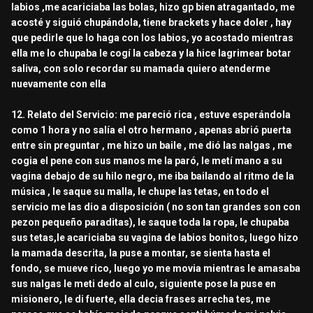
labios ,me acariciaba las bolas, hizo gp bien atragantado, me
acosté y siguió chupándola, tiene brackets y hace doler , hay
que pedirle que lo haga con los labios, yo acostado mientras
ella me lo chupaba le cogí la cabeza y la hice lagrimear botar
saliva, con solo recordar su mamada quiero atenderme
nuevamente con ella
12. Relato del Servicio: me pareció rica , estuve esperándola
como 1 hora y no salía el otro hermano , apenas abrió puerta
entre sin preguntar , me hizo un baile , me dió las nalgas , me
cogia el pene con sus manos me la paró, le metí mano a su
vagina debajo de su hilo negro, me iba bailando al ritmo de la
música , le saque su malla, le chupe las tetas, en todo el
servicio me las dio a disposición ( no son tan grandes son con
pezon pequeño paraditas), le saque toda la ropa, le chupaba
sus tetas,le acariciaba su vagina de labios bonitos, luego hizo
la mamada descrita, la puse a montar, se sienta hasta el
fondo, se mueve rico, luego yo me movia mientras le amasaba
sus nalgas le meti dedo al culo, siguiente pose la puse en
misionero, le di fuerte, ella decia frases arrecha tes, me