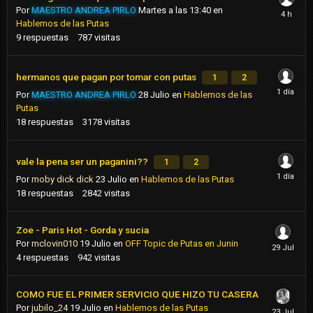
Por
MAESTRO ANDREA PIRLO
Martes a las 13:40
en
Hablemos de las Putas
9
respuestas
787
visitas
hermanos que pagan por tomar con putas
1
2
Por
MAESTRO ANDREA PIRLO
28 Julio
en
Hablemos de las
Putas
18
respuestas
3178
visitas
vale la pena ser un paganini??
1
2
Por
moby dick dick
23 Julio
en
Hablemos de las Putas
18
respuestas
2842
visitas
Zoe - Paris Hot - Gorda y sucia
Por
mclovin010
19 Julio
en
OFF Topic de Putas en Junin
4
respuestas
942
visitas
COMO FUE EL PRIMER SERVICIO QUE HIZO TU CASERA
Por
jubilo_24
19 Julio
en
Hablemos de las Putas