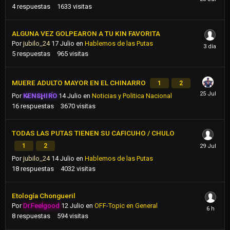
4
respuestas
1633
visitas
ALGUNA VEZ GOLPEARON A TU KIN FAVORITA
Por
jubilo_24
17 Julio
en
Hablemos de las Putas
5
respuestas
965
visitas
MUERE ADULTO MAYOR EN EL CHINARRO
1
2
Por
KENSHIRO
14 Julio
en
Noticias y Politica Nacional
16
respuestas
3670
visitas
TODAS LAS PUTAS TIENEN SU CAFICUHO / CHULO
1
2
Por
jubilo_24
14 Julio
en
Hablemos de las Putas
18
respuestas
4032
visitas
Etología Chongueril
Por
Dr.Feelgood
12 Julio
en
OFF-Topic en General
8
respuestas
594
visitas