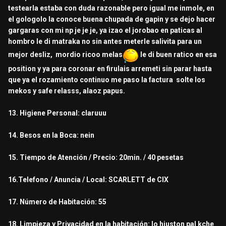
testearla estaba con duda razonable pero igual me inmole, en
el gologolo la conoce buena chupada de gapin y se dejo hacer
gargaras con mi np je je je, ya izao el jorobao en paticas al
hombro le di matraka no sin antes meterle salivita para un
mejor desliz, mordio ricoo melas
le di buen ratico en esa
position y ya para coronar en firulais arremeti sin parar hasta
que ya el rozamiento continuo me paso la factura solte los
mekos y safe relasss, alaoz papus.
13. Higiene Personal: claruuu
14. Besos en la Boca: nein
15. Tiempo de Atención / Precio: 20min. / 40 pesetas
16.Telefono / Anuncia / Local: SCARLETT de CIX
17. Número de Habitación: 55
18. Limpieza y Privacidad en la habitación: lo hiuston pal kche