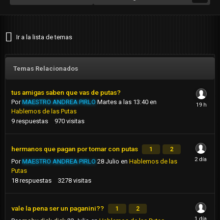
Ir a la lista de temas
Temas Relacionados
tus amigas saben que vas de putas?
Por
MAESTRO ANDREA PIRLO
Martes a las 13:40
en
Hablemos de las Putas
9
respuestas
970
visitas
hermanos que pagan por tomar con putas
1
2
Por
MAESTRO ANDREA PIRLO
28 Julio
en
Hablemos de las
Putas
18
respuestas
3278
visitas
vale la pena ser un paganini??
1
2