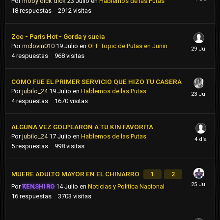
Por
moby dick dick
23 Julio
en
Hablemos de las Putas
18
respuestas
2912
visitas
Zoe - Paris Hot - Gorda y sucia
Por
mclovin010
19 Julio
en
OFF Topic de Putas en Junin
4
respuestas
968
visitas
COMO FUE EL PRIMER SERVICIO QUE HIZO TU CASERA
Por
jubilo_24
19 Julio
en
Hablemos de las Putas
4
respuestas
1670
visitas
ALGUNA VEZ GOLPEARON A TU KIN FAVORITA
Por
jubilo_24
17 Julio
en
Hablemos de las Putas
5
respuestas
998
visitas
MUERE ADULTO MAYOR EN EL CHINARRO
1
2
Por
KENSHIRO
14 Julio
en
Noticias y Politica Nacional
16
respuestas
3703
visitas