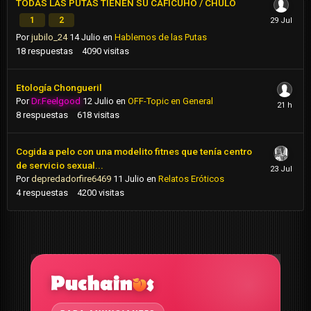
TODAS LAS PUTAS TIENEN SU CAFICUHO / CHULO
1
2
Por
jubilo_24
14 Julio
en
Hablemos de las Putas
18
respuestas
4090
visitas
Etología Chongueril
Por
Dr.Feelgood
12 Julio
en
OFF-Topic en General
8
respuestas
618
visitas
Cogida a pelo con una modelito fitnes que tenía centro
de servicio sexual...
Por
depredadorfire6469
11 Julio
en
Relatos Eróticos
4
respuestas
4200
visitas