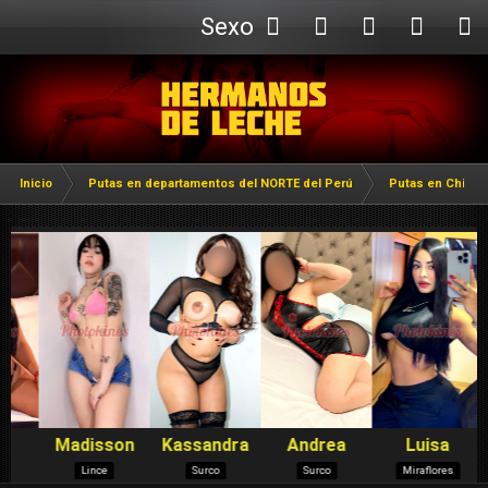
Sexo
Webcam
Inicio
Putas en departamentos del NORTE del Perú
Putas en Chicla