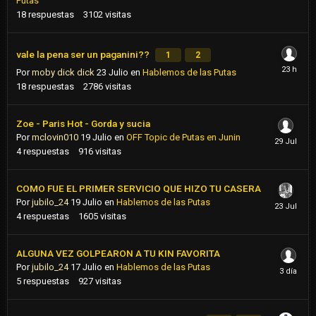
Putas
18
respuestas
3102
visitas
vale la pena ser un paganini??
1
2
Por
moby dick dick
23 Julio
en
Hablemos de las Putas
18
respuestas
2786
visitas
Zoe - Paris Hot - Gorda y sucia
Por
mclovin010
19 Julio
en
OFF Topic de Putas en Junin
4
respuestas
916
visitas
COMO FUE EL PRIMER SERVICIO QUE HIZO TU CASERA
Por
jubilo_24
19 Julio
en
Hablemos de las Putas
4
respuestas
1605
visitas
ALGUNA VEZ GOLPEARON A TU KIN FAVORITA
Por
jubilo_24
17 Julio
en
Hablemos de las Putas
5
respuestas
927
visitas