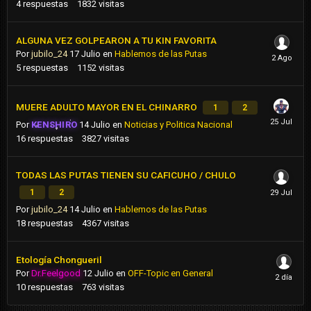
4
respuestas
1832
visitas
ALGUNA VEZ GOLPEARON A TU KIN FAVORITA
Por
jubilo_24
17 Julio
en
Hablemos de las Putas
5
respuestas
1152
visitas
MUERE ADULTO MAYOR EN EL CHINARRO
1
2
Por
KENSHIRO
14 Julio
en
Noticias y Politica Nacional
16
respuestas
3827
visitas
TODAS LAS PUTAS TIENEN SU CAFICUHO / CHULO
1
2
Por
jubilo_24
14 Julio
en
Hablemos de las Putas
18
respuestas
4367
visitas
Etología Chongueril
Por
Dr.Feelgood
12 Julio
en
OFF-Topic en General
10
respuestas
763
visitas