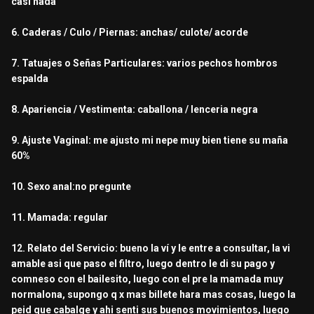
casi nada
6. Caderas / Culo / Piernas: anchas/ culote/ acorde
7. Tatuajes o Señas Particulares: varios pechos hombros
espalda
8. Apariencia / Vestimenta: caballona / lenceria negra
9. Ajuste Vaginal: me ajusto mi nepe muy bien tiene su maña
60%
10. Sexo anal:no pregunte
11. Mamada: regular
12. Relato del Servicio: bueno la ví y le entre a consultar, la vi
amable asi que paso el filtro, luego dentro le di su pago y
comneso con el bailesito, luego con el pre la mamada muy
normalona, supongo q x mas billete hara mas cosas, luego la
peid que cabalge y ahi senti sus buenos movimientos, luego