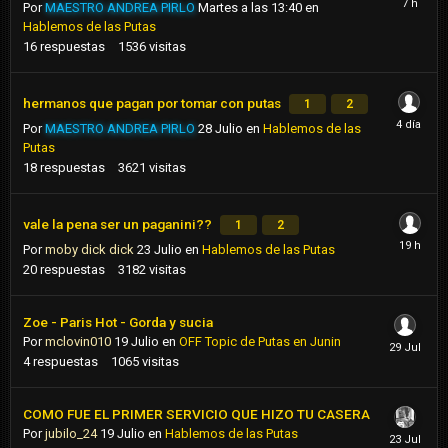
Por
MAESTRO ANDREA PIRLO
Martes a las 13:40
en
Hablemos de las Putas
16
respuestas
1536
visitas
hermanos que pagan por tomar con putas
1
2
Por
MAESTRO ANDREA PIRLO
28 Julio
en
Hablemos de las
Putas
18
respuestas
3621
visitas
vale la pena ser un paganini??
1
2
Por
moby dick dick
23 Julio
en
Hablemos de las Putas
20
respuestas
3182
visitas
Zoe - Paris Hot - Gorda y sucia
Por
mclovin010
19 Julio
en
OFF Topic de Putas en Junin
4
respuestas
1065
visitas
COMO FUE EL PRIMER SERVICIO QUE HIZO TU CASERA
Por
jubilo_24
19 Julio
en
Hablemos de las Putas