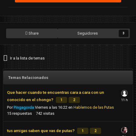
Share
Seguidores
3
Ir a la lista de temas
Temas Relacionados
Que hacer cuando te encuentras cara a cara con un
conocido en el chongo?
1
2
Por
Pingagorda
Viernes a las 16:22
en
Hablemos de las Putas
15
respuestas
742
visitas
tus amigas saben que vas de putas?
1
2