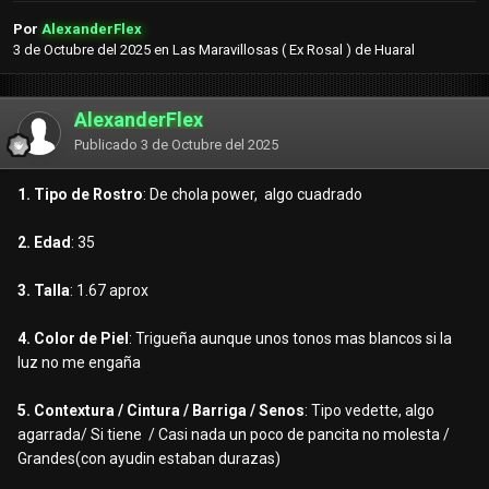
Por
AlexanderFlex
3 de Octubre del 2025
en
Las Maravillosas ( Ex Rosal ) de Huaral
AlexanderFlex
Publicado
3 de Octubre del 2025
1. Tipo de Rostro
: De chola power, algo cuadrado
2. Edad
: 35
3. Talla
: 1.67 aprox
4. Color de Piel
: Trigueña aunque unos tonos mas blancos si la
luz no me engaña
5. Contextura / Cintura / Barriga / Senos
: Tipo vedette, algo
agarrada/ Si tiene / Casi nada un poco de pancita no molesta /
Grandes(con ayudin estaban durazas)