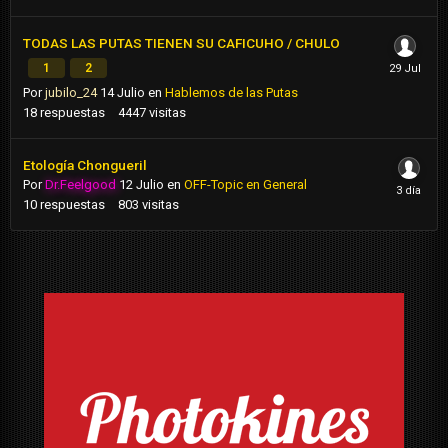
TODAS LAS PUTAS TIENEN SU CAFICUHO / CHULO
1
2
Por
jubilo_24
14 Julio
en
Hablemos de las Putas
18
respuestas
4447
visitas
Etología Chongueril
Por
Dr.Feelgood
12 Julio
en
OFF-Topic en General
10
respuestas
803
visitas