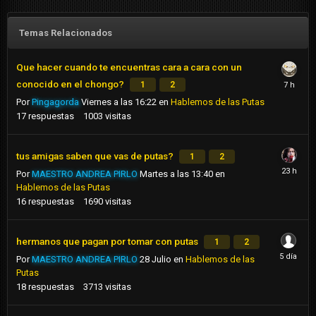
Temas Relacionados
Que hacer cuando te encuentras cara a cara con un
conocido en el chongo?
1
2
Por
Pingagorda
Viernes a las 16:22
en
Hablemos de las Putas
17
respuestas
1003
visitas
tus amigas saben que vas de putas?
1
2
Por
MAESTRO ANDREA PIRLO
Martes a las 13:40
en
Hablemos de las Putas
16
respuestas
1690
visitas
hermanos que pagan por tomar con putas
1
2
Por
MAESTRO ANDREA PIRLO
28 Julio
en
Hablemos de las
Putas
18
respuestas
3713
visitas