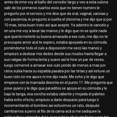
antes de irme voy al baño del corredor largo y veo a esta culona
salir de los primeros cuartos esos que no tienen numero le
pregunto por el servicio y me dice que da oral, vaginal, caricias y
con paciencia, le pregunto si suelta el chicoma y me dijo que si por
10 mas, tenia buen trato así que acepte. Ya adentro le cancelo y
en una me voy a lavar las manos y le digo que no se quite nada
que quería meterle su buena amasada a ese culo, me dijo no te
preocupes amor acá te espero, estaba apoyada en su cómoda
poniéndome todo el culo a disposición me seco las manos y
empiezo a deslizar mis dedos desde sus muslos hasta llegar a
sus nalgas de forma lenta y suave así le hice un par de veces,
luego comencé a amasar ese culo yendo de menos a mas por
ratos subía hacia su espalda pasaba por las tetas y así estuve un
buen rato no me apuro ni me dijo nada. Me echo y le digo que
empiece con la mamada descrita en el punto 11. Me pregunta que
pose quiero y le digo que paraditos se apoya en su cómoda y le
bajo la tanga, esa concha estaba caliente y mojada el paleteo
había echo efecto, empiezo a darle despacio para luego ir
incrementando el bombeo así estuvimos un rato, después
cambiamos a perro al filo de la cama acá si me sadiquee la