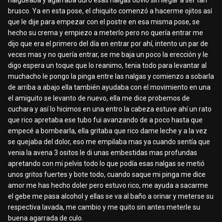
nalgueaba y agarraba duro esas nalgas obvio sin llegar a ser tan
brusco. Ya en esta pose, el chiquito comenzó a hacerme ojitos así
que le dije para empezar con el postre en esa misma pose, se
hecho su crema y empiezo a meterlo pero no quería entrar me
dijo que era el primero del día en entrar por ahí, intento un par de
veces mas y no quería entrar, se me baja un poco la erección y le
digo espera un toque que lo reanimo, tenia todo para levantar al
muchacho le pongo la pinga entre las nalgas y comienzo a sobarla
de arriba a abajo ella también ayudaba con el movimiento en una
el amiguito se levanto de nuevo, ella me dice probemos de
cuchara y así lo hicimos en una entro la cabeza estuve ahí un rato
que rico apretaba ese tubo fui avanzando de a poco hasta que
empecé a bombearla, ella gritaba que rico dame leche y a la vez
se quejaba del dolor, eso me empilaba mas ya cuando sentía que
venia la avena 3 ositos le di unas embestidas mas profundas
apretando con mi pelvis todo lo que podía esas nalgas se metió
unos gritos fuertes y bote todo, cuando saque mi pinga me dice
amor me has hecho doler pero estuvo rico, me ayuda a sacarme
el gebe me pasa alcohol y ellas se va al baño a orinar y meterse su
respectiva lavada, me cambio y me quito sin antes meterle su
buena agarrada de culo.