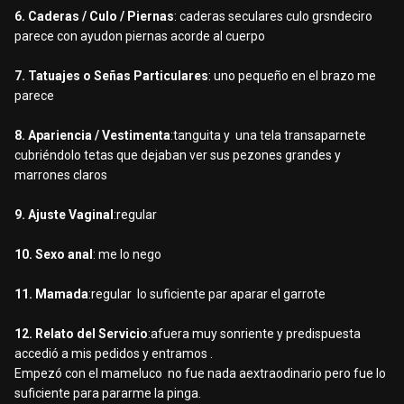
6. Caderas / Culo / Piernas
: caderas seculares culo grsndeciro
parece con ayudon piernas acorde al cuerpo
7. Tatuajes o Señas Particulares
: uno pequeño en el brazo me
parece
8. Apariencia / Vestimenta
:tanguita y una tela transaparnete
cubriéndolo tetas que dejaban ver sus pezones grandes y
marrones claros
9. Ajuste Vaginal
:regular
10. Sexo anal
: me lo nego
11. Mamada
:regular lo suficiente par aparar el garrote
12. Relato del Servicio
:afuera muy sonriente y predispuesta
accedió a mis pedidos y entramos .
Empezó con el mameluco no fue nada aextraodinario pero fue lo
suficiente para pararme la pinga.