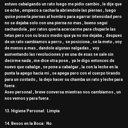
estuvo cabalgando un rato luego me pidio cambio , le dije que
se eche , empiezo a cacharla abriendole las piernas , luego
quise ponerla piernas al hombro para agarrar intensidad pero
no se dejaba solo con una pierna no mas , bueno segui
cachandola , por ratos queria acercarme para chuparle las
tetas pero con su brazo medio que ya no me dejaba , despues
de un rato cambiamos a perro , se posiciona , se la meto , voy
de menos a mas , dandole algunas nalgadas , voy
aumentando las revoluciones y en una de esas se sale sin
decirme nada , me dice otra pose , ya le digo entonces de
nuevo que cabalge , se pone a cabalgar , la con la leche en la
punta la apego hacia mi , se apega pero con el cuerpo tirando
para un costado , la dejo hacer su chamba un rato y leche para
fuera .
Aseo personal , breve conversa mientras nos cambiamos , un
nos vemos y para fuera .
13. Higiene Personal: Limpia
14. Besos en la Boca: No