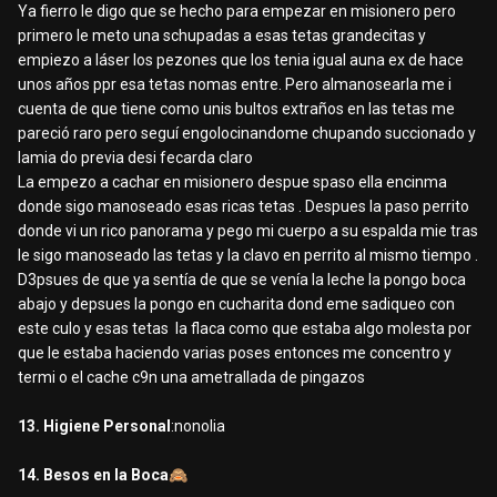
Ya fierro le digo que se hecho para empezar en misionero pero
primero le meto una schupadas a esas tetas grandecitas y
empiezo a láser los pezones que los tenia igual auna ex de hace
unos años ppr esa tetas nomas entre. Pero almanosearla me i
cuenta de que tiene como unis bultos extraños en las tetas me
pareció raro pero seguí engolocinandome chupando succionado y
lamia do previa desi fecarda claro
La empezo a cachar en misionero despue spaso ella encinma
donde sigo manoseado esas ricas tetas . Despues la paso perrito
donde vi un rico panorama y pego mi cuerpo a su espalda mie tras
le sigo manoseado las tetas y la clavo en perrito al mismo tiempo .
D3psues de que ya sentía de que se venía la leche la pongo boca
abajo y depsues la pongo en cucharita dond eme sadiqueo con
este culo y esas tetas la flaca como que estaba algo molesta por
que le estaba haciendo varias poses entonces me concentro y
termi o el cache c9n una ametrallada de pingazos
13. Higiene Personal
:nonolia
14. Besos en la Boca
🙈