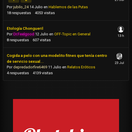
Por
jubilo_24
14 Julio
en
Hablemos de las Putas
18
respuestas
4053
visitas
Etología Chongueril
Por
Dr.Feelgood
12 Julio
en
OFF-Topic en General
8
respuestas
607
visitas
Cogida a pelo con una modelito fitnes que tenía centro
de servicio sexual...
Por
depredadorfire6469
11 Julio
en
Relatos Eróticos
4
respuestas
4139
visitas