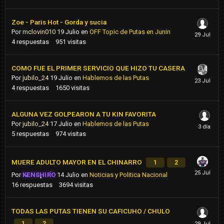
Zoe - Paris Hot - Gorda y sucia
Por
mclovin010
19 Julio
en
OFF Topic de Putas en Junin
4
respuestas
951
visitas
COMO FUE EL PRIMER SERVICIO QUE HIZO TU CASERA
Por
jubilo_24
19 Julio
en
Hablemos de las Putas
4
respuestas
1650
visitas
ALGUNA VEZ GOLPEARON A TU KIN FAVORITA
Por
jubilo_24
17 Julio
en
Hablemos de las Putas
5
respuestas
974
visitas
MUERE ADULTO MAYOR EN EL CHINARRO
1
2
Por
KENSHIRO
14 Julio
en
Noticias y Politica Nacional
16
respuestas
3694
visitas
TODAS LAS PUTAS TIENEN SU CAFICUHO / CHULO
1
2