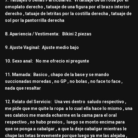
7. Tatuajes o Señas Particulares: Vi tatuaje de un rosa por el
omoplato derecho , tatuaje de una figura por el brazo interior
derecho , tatuaje de letritas por la costilla derecha , tatuaje de
sol por la pantorrilla derecha
8. Apariencia / Vestimenta: Bikini 2 piezas
9. Ajuste Vaginal: Ajuste medio bajo
10. Sexo anal: No me ofrecio ni pregunte
11. Mamada: Basico , chapo de la base y se mando
succionadas moredas , no GP , no bolas , no face to face ,
nada que resaltar
12. Relato del Servicio: Una ves dentro saludo respectivo ,
me pide que me quite la ropa a lo cual ella hace lo mismo , una
ves calatos me manda echarme en la cama para el oral
respectivo , no hubo previos , luego se monto encima para
que se ponga a cabalgar , a que la deje cabalgar mientras le
chupe las tetas brevemente porque luego ya me las alejaba ,