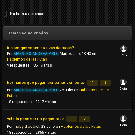
Ir a la lista de temas
Temas Relacionados
tus amigas saben que vas de putas?
Por
MAESTRO ANDREA PIRLO
Martes a las 13:40
en
Hablemos de las Putas
9
respuestas
861
visitas
hermanos que pagan por tomar con putas
1
2
Por
MAESTRO ANDREA PIRLO
28 Julio
en
Hablemos de las
Putas
18
respuestas
3217
visitas
vale la pena ser un paganini??
1
2
Por
moby dick dick
23 Julio
en
Hablemos de las Putas
18
respuestas
2866
visitas