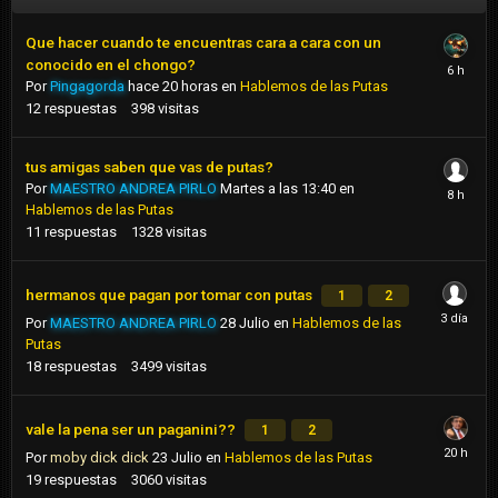
Que hacer cuando te encuentras cara a cara con un
conocido en el chongo?
Por
Pingagorda
hace 20 horas
en
Hablemos de las Putas
12
respuestas
398
visitas
tus amigas saben que vas de putas?
Por
MAESTRO ANDREA PIRLO
Martes a las 13:40
en
Hablemos de las Putas
11
respuestas
1328
visitas
hermanos que pagan por tomar con putas
1
2
Por
MAESTRO ANDREA PIRLO
28 Julio
en
Hablemos de las
Putas
18
respuestas
3499
visitas
vale la pena ser un paganini??
1
2
Por
moby dick dick
23 Julio
en
Hablemos de las Putas
19
respuestas
3060
visitas