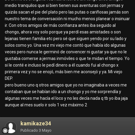
medio tranquilos que si bien tienen sus aventuras con jermas y
quizás sacan el pie del plato pero las putas o cariñosas jamás son
nuestro tema de conversación ni mucho menos planear o insinuar
ir. Con otros amigos de más confianza antes iba seguido al
chongo, ahora voy solo porque ya perdí esas amistades o son
lejanas tienen familia etc pero sé que siguen yendo por su lado y
solos como yo. Una vez mi viejo me contó que había ido algunas
veces pero nunca le germinó de convencer ni gustar ya que no le
gustaba comerse a jermas inmóviles o que te midan el tiempo. Yo
si le conté e incluso le pedí dinero a él cuando fui al chongo x
primera vez y no se enojó, más bien me aconsejó y ya. Mi viejo
DEP.
pero bueno uno q otros amigos que yo no imaginaba a veces me
contaban que se habían ido a un chongo y yo me sorprendía y
algunas veces me hacía el loco y no les decía nada q tb yo iba jaja
aunque al mes suelo ir solo 1 vez máximo 2
kamikaze34
Publicado
3 Mayo