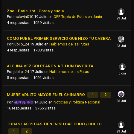
Zoe - Paris Hot - Gorda y sucia
Por
mclovin010
19 Julio
en
OFF Topic de Putas en Junin
4
respuestas
1029
visitas
COMO FUE EL PRIMER SERVICIO QUE HIZO TU CASERA
Por
jubilo_24
19 Julio
en
Hablemos de las Putas
4
respuestas
1780
visitas
ALGUNA VEZ GOLPEARON A TU KIN FAVORITA
Por
jubilo_24
17 Julio
en
Hablemos de las Putas
5
respuestas
1091
visitas
MUERE ADULTO MAYOR EN EL CHINARRO
1
2
Por
KENSHIRO
14 Julio
en
Noticias y Politica Nacional
16
respuestas
3765
visitas
TODAS LAS PUTAS TIENEN SU CAFICUHO / CHULO
1
2