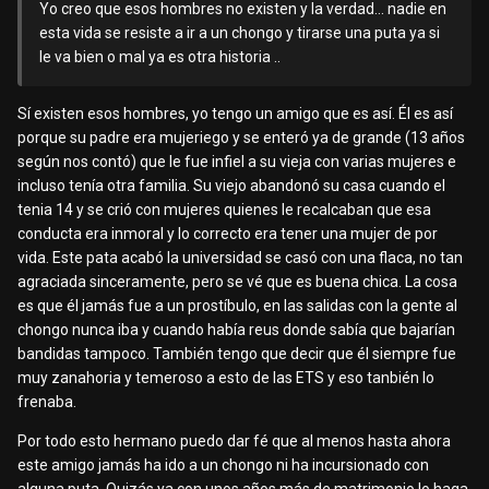
Yo creo que esos hombres no existen y la verdad... nadie en
esta vida se resiste a ir a un chongo y tirarse una puta ya si
le va bien o mal ya es otra historia ..
Sí existen esos hombres, yo tengo un amigo que es así. Él es así
porque su padre era mujeriego y se enteró ya de grande (13 años
según nos contó) que le fue infiel a su vieja con varias mujeres e
incluso tenía otra familia. Su viejo abandonó su casa cuando el
tenia 14 y se crió con mujeres quienes le recalcaban que esa
conducta era inmoral y lo correcto era tener una mujer de por
vida. Este pata acabó la universidad se casó con una flaca, no tan
agraciada sinceramente, pero se vé que es buena chica. La cosa
es que él jamás fue a un prostíbulo, en las salidas con la gente al
chongo nunca iba y cuando había reus donde sabía que bajarían
bandidas tampoco. También tengo que decir que él siempre fue
muy zanahoria y temeroso a esto de las ETS y eso tanbién lo
frenaba.
Por todo esto hermano puedo dar fé que al menos hasta ahora
este amigo jamás ha ido a un chongo ni ha incursionado con