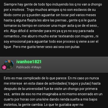
Siempre hay gente de todo tipo incluyendo los q no van a chongo
por x motivos . Tngo muchos amigos q no son esclavos de su
libido como yo q pueden aguantar sin tocar piel varios meses
hasta q alguna flaqita les abre las piernas , gente q si le gusta
tomarse su tiempo en conocer una mujer asta q se de el sexo ,
etc. Algo dificil d entender para mi ya q yo no soy para nada
romantico , me aburro mucho estar texteando con mujeres , ni
soy emocional para aguantar todo ese proceso q viene a ser el
ligue . Pero me gusta tener sexo asi sea con putas
ivanhoe1821
Publicado
4 Mayo
Esto es mas complicado de lo que parece. En mi caso yo nunca
me interese en esta clase de actividades( tragos y putas) hasta
después de la universidad fue ke visite un chongo por primera
vez, antes de eso no me imaginaba a mi mismo encerrado en un
cuarto por horas con una kine dando rienda suelta a mis bajos
instintos, la gente cambia. Lo que te gustaba ayer no