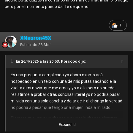
alguna puta. Quizás ya con unos años más de matrimonio lo haga,
pero por el momento puedo dar fé de que no.
1
XNegron45X
Publicado
28 Abril
En 26/4/2026 a las 20:53, Porcooo dijo:
Es una pregunta complicada yo ahora mismo acá
hospedado en un telo con una de mis putas sacándole la
vuelta a mi novia que me ama y yo a ella pero no puedo
resistirme a probar otras conchas literal yo no podría pasar
mi vida con una sola concha y dejar de ir al chongo la verdad
no podría a pesar que tengo una mujer linda a mi lado ..
Siempre que voy a un chongo o a un telo chongo siempre
Expand
hay hombres que son casados o están de novios y aún así
frecuentan regularmente a las putas y en mi mente digo