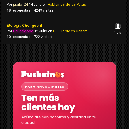
Por
jubilo_24
14 Julio
en
Hablemos de las Putas
18
respuestas
4249
visitas
Etología Chongueril
Por
Dr.Feelgood
12 Julio
en
OFF-Topic en General
10
respuestas
722
visitas