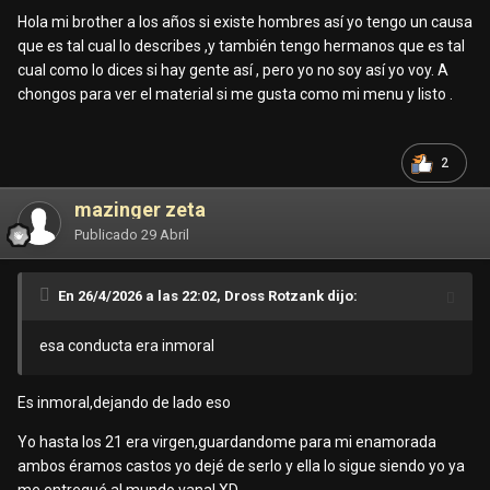
habrá hombres que no visitan putas y si lo hacen cuál es el
Hola mi brother a los años si existe hombres así yo tengo un causa
secreto por qué para mí eso sería imposible ...
que es tal cual lo describes ,y también tengo hermanos que es tal
cual como lo dices si hay gente así , pero yo no soy así yo voy. A
Yo soy un fiel ejemplo de un hombre que apesar que tiene
chongos para ver el material si me gusta como mi menu y listo .
novia siempre para visitando putas y es algo que no podría
dejar de hacer mientras tenga vida ...
2
Yo creo que esos hombres no existen y la verdad... nadie en
esta vida se resiste a ir a un chongo y tirarse una puta ya si
mazinger zeta
le va bien o mal ya es otra historia ..
Publicado
29 Abril
En 26/4/2026 a las 22:02, Dross Rotzank dijo:
esa conducta era inmoral
Es inmoral,dejando de lado eso
Yo hasta los 21 era virgen,guardandome para mi enamorada
ambos éramos castos yo dejé de serlo y ella lo sigue siendo yo ya