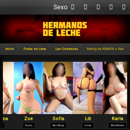
Sexo
Webcam
Inicio
Putas en Lima
Las Condesas
Rating de RENATA o Valeria