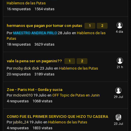
Hablemos de las Putas
16
respuestas
1564
visitas
hermanos que pagan por tomar con putas
1
2
Por
MAESTRO ANDREA PIRLO
28 Julio
en
Hablemos de las
Putas
18
respuestas
3629
visitas
vale la pena ser un paganini??
1
2
Por
moby dick dick
23 Julio
en
Hablemos de las Putas
20
respuestas
3189
visitas
Zoe - Paris Hot - Gorda y sucia
Por
mclovin010
19 Julio
en
OFF Topic de Putas en Junin
4
respuestas
1068
visitas
COMO FUE EL PRIMER SERVICIO QUE HIZO TU CASERA
Por
jubilo_24
19 Julio
en
Hablemos de las Putas
4
respuestas
1833
visitas