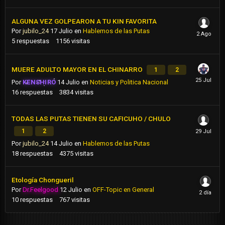
ALGUNA VEZ GOLPEARON A TU KIN FAVORITA
Por
jubilo_24
17 Julio
en
Hablemos de las Putas
5
respuestas
1156
visitas
MUERE ADULTO MAYOR EN EL CHINARRO
1
2
Por
KENSHIRO
14 Julio
en
Noticias y Politica Nacional
16
respuestas
3834
visitas
TODAS LAS PUTAS TIENEN SU CAFICUHO / CHULO
1
2
Por
jubilo_24
14 Julio
en
Hablemos de las Putas
18
respuestas
4375
visitas
Etología Chongueril
Por
Dr.Feelgood
12 Julio
en
OFF-Topic en General
10
respuestas
767
visitas