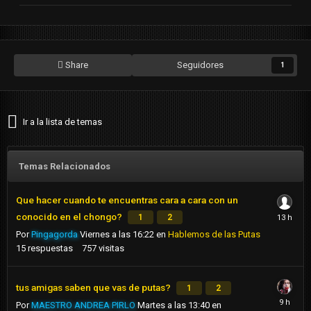
Share
Seguidores
1
Ir a la lista de temas
Temas Relacionados
Que hacer cuando te encuentras cara a cara con un
conocido en el chongo?
1
2
Por
Pingagorda
Viernes a las 16:22
en
Hablemos de las Putas
15
respuestas
757
visitas
tus amigas saben que vas de putas?
1
2
Por
MAESTRO ANDREA PIRLO
Martes a las 13:40
en