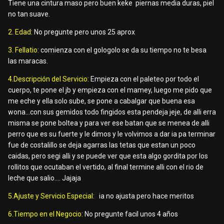
Tiene una cintura maso pero buen keke piernas media duras, piel
no tan suave.
2. Edad:
No pregunte pero unos 25 aprox
3. Fellatio:
comienza con el gologolo se da su tiempo no te besa
las maracas.
4.Descripción del Servicio:
Empieza con el paleteo por todo el
cuerpo, te pone el jb y empieza con el mamey, luego me pido que
me eche y ella solo sube, se pone a cabalgar que buena esa
wona…con sus gemidos todo fingidos esta pendeja jeje, de alli erra
misma se pone boltea y para ver ese batan que se menea de alli
perro que es su fuerte y le dimos y le volvimos a dar ia pa terminar
fue de costalillo se deja agarras las tetas que estan un poco
caidas, pero segi alli y se puede ver que esta algo gordita por los
rollitos que ocutaban el vertido, al final termine alli con el rio de
leche que salio…. Jajaja
5.Ajuste y Servicio Especial:
ia no ajusta pero hace meritos
6.Tiempo en el Negocio:
No pregunte facil unos 4 años