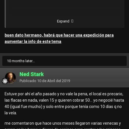
Bueno hdl.
Expand
Me inmole en el lugar son 9 habitaciones entre a la numero
buen dato hermano, habrá que hacer una expedición para
4.
aumentar la info de este tema
1. Rostro: simpatica. Bonita.
2. Edad: 23 segun ella pero parece de menos.
10 months later...
3. Talla: 1.60
Ned Stark
Publicado
10 de Abril del 2019
4. Color de Piel: Blanquitaaaa.
Estuve por ahí el año pasado y no vale la pena, el local es precario,
5. Contextura / Cintura / Barriga / Senos: Delgada/ una
las flacas en nada, valen 15 y quieren cobrar 50... yo negocié hasta
cinturita de avispa / planita de barriga/ buena pechonalidad.
40 (igual fue mucho) y solo entre porque tenía como 10 días q no
la veía.
6. Caderas / Culo / Piernas: caderona/ buen rabo/ maso - las
me comentaron que hace unos meses llegaron varias venecas y
piernas