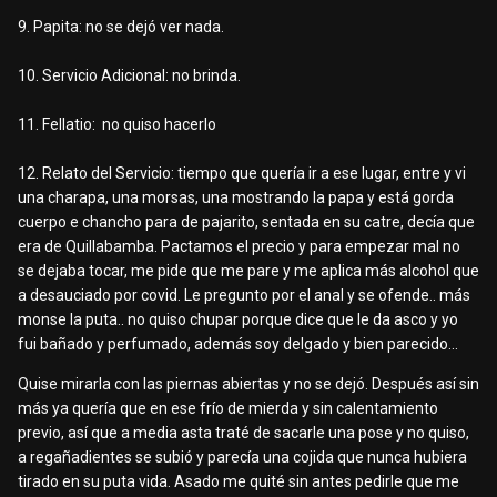
la chela a 7 lucrecias.
9. Papita: no se dejó ver nada.
10. Servicio Adicional: no brinda.
Regresare por la numero 6 una chatita bien power!! Ya les
dateo hermanos lecheros.
11. Fellatio: no quiso hacerlo
12. Relato del Servicio: tiempo que quería ir a ese lugar, entre y vi
una charapa, una morsas, una mostrando la papa y está gorda
cuerpo e chancho para de pajarito, sentada en su catre, decía que
era de Quillabamba. Pactamos el precio y para empezar mal no
se dejaba tocar, me pide que me pare y me aplica más alcohol que
a desauciado por covid. Le pregunto por el anal y se ofende.. más
monse la puta.. no quiso chupar porque dice que le da asco y yo
fui bañado y perfumado, además soy delgado y bien parecido...
Quise mirarla con las piernas abiertas y no se dejó. Después así sin
más ya quería que en ese frío de mierda y sin calentamiento
previo, así que a media asta traté de sacarle una pose y no quiso,
a regañadientes se subió y parecía una cojida que nunca hubiera
tirado en su puta vida. Asado me quité sin antes pedirle que me