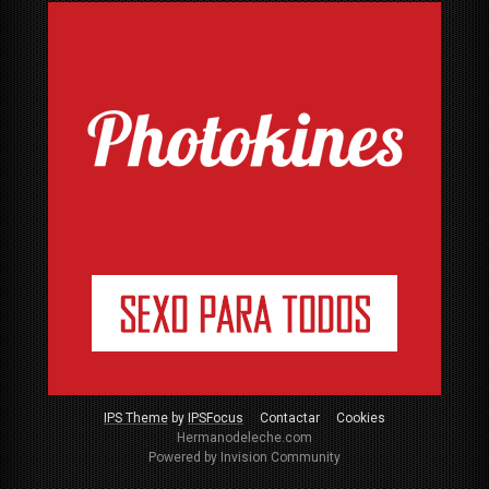
IPS Theme
by
IPSFocus
Contactar
Cookies
Hermanodeleche.com
Powered by Invision Community