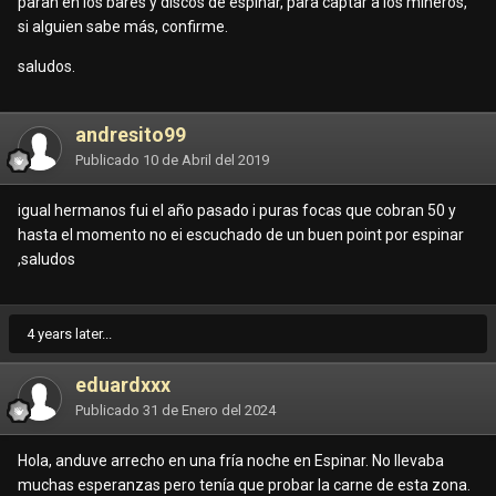
paran en los bares y discos de espinar, para captar a los mineros,
si alguien sabe más, confirme.
7. Tatuajes o Señas Particulares: no tiene.
saludos.
8. Apariencia / Vestimenta: Con top e hilo.
9. Papita: rasuradita y ajusta.
andresito99
Publicado
10 de Abril del 2019
10. Servicio Adicional: no brinda.
igual hermanos fui el año pasado i puras focas que cobran 50 y
11. Fellatio: no lo hace bien.
hasta el momento no ei escuchado de un buen point por espinar
,saludos
12. Relato del Servicio: Bueno como ya era tiempo de hacer
una descarga por q mi "rotoplast" staba full decidi
inmolarme en ESPINAR. Asi que ingrese pero al inicio
4 years later...
estanan cerrados la mayoria de los cuartos y no por q no
atendian si no q parecia mismo Essalud full colas en todos
eduardxxx
los "Consultorios" asi q a pasar vi que salia la flaquita y
Publicado
31 de Enero del 2024
bueno la vi y uffffff hice mi cola. Al entrar ella t hace un
bailecito t kita la ropa y te pone el "condorito" con la boca
Hola, anduve arrecho en una fría noche en Espinar. No llevaba
luego del fellatio se pone en la pose q tu kieras y bueno a
muchas esperanzas pero tenía que probar la carne de esta zona.
matarrrrrr.