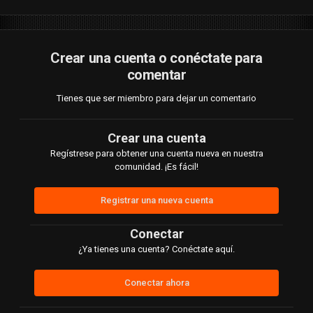
había nada que me llamase la atención a excepción de una
tía con el busto grande y las otras pues normales el rango de
edad que estimo esta entre los 25 a 30.
Crear una cuenta o conéctate para
Pregunte y pregunte pero enserio no quede tan convencido.
comentar
Si alguien quiere ir pues es libre de hacerlo si quieren que les
Tienes que ser miembro para dejar un comentario
de la ubicación y el dato exacto pues no tengo problema no
se si siempre sea así pero bueno es lo que hay.
Crear una cuenta
No voy a volver y si lo hago será para curiosear un rato y ver
Regístrese para obtener una cuenta nueva en nuestra
si hay algo rescatable aunque sigo dudando de si alguna vez
comunidad. ¡Es fácil!
llegarán buenas chicas, los costos son más elevados para lo
que ofrecen y pues solo si es tu último y posible recurso se
Registrar una nueva cuenta
podría hacer algo al respecto.
Conectar
Bueno eso es todo
¿Ya tienes una cuenta? Conéctate aquí.
Conectar ahora