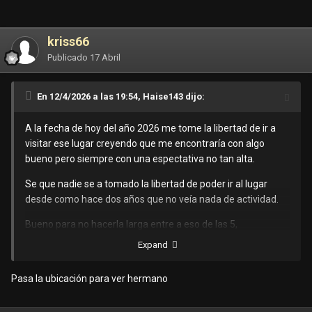
kriss66
Publicado
17 Abril
En 12/4/2026 a las 19:54, Haise143 dijo:
A la fecha de hoy del año 2026 me tome la libertad de ir a
visitar ese lugar creyendo que me encontraría con algo
bueno pero siempre con una espectativa no tan alta.
Se que nadie se a tomado la libertad de poder ir al lugar
desde como hace dos años que no veía nada de actividad.
Bueno para no hacerla larga entre a eso de las 5,
normalmente dicen que esta abierto a las 4 pero es mentira
Expand
y eso proque el rollo empezó a eso de las 6 y pues me
diekronw qué llegarían más chicas pero durante ese tiempo
Pasa la ubicación para ver hermano
solo conté 6 como máximo, obviamente que pregunte por
cada una de ellas ya había esperado como una hora y no