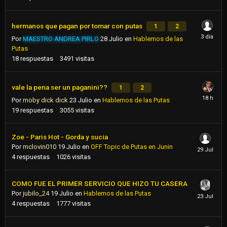
hermanos que pagan por tomar con putas
1
2
Por
MAESTRO ANDREA PIRLO
28 Julio
en
Hablemos de las
Putas
18
respuestas
3491
visitas
vale la pena ser un paganini??
1
2
Por
moby dick dick
23 Julio
en
Hablemos de las Putas
19
respuestas
3055
visitas
Zoe - Paris Hot - Gorda y sucia
Por
mclovin010
19 Julio
en
OFF Topic de Putas en Junin
4
respuestas
1026
visitas
COMO FUE EL PRIMER SERVICIO QUE HIZO TU CASERA
Por
jubilo_24
19 Julio
en
Hablemos de las Putas
4
respuestas
1777
visitas