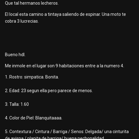
Que tal hermanos lecheros.
El local esta camino a tintaya saliendo de espinar. Una moto te
cobra 3 lucrecias.
Bueno hdl.
Me inmole en el lugar son 9 habitaciones entre a la numero 4.
1. Rostro: simpatica. Bonita.
2. Edad: 23 segun ella pero parece de menos.
3. Talla: 1.60
4. Color de Piel: Blanquitaaaa.
5. Contextura / Cintura / Barriga / Senos: Delgada/ una cinturita
de avispa / planita de barriga/ buena pechonalidad.