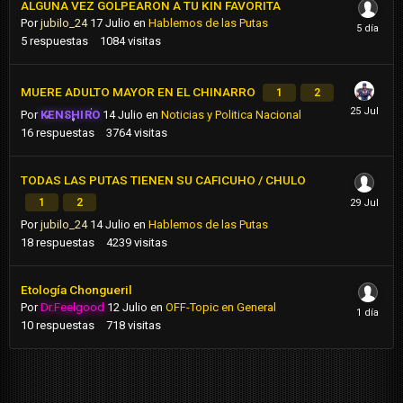
ALGUNA VEZ GOLPEARON A TU KIN FAVORITA
Por
jubilo_24
17 Julio
en
Hablemos de las Putas
5
respuestas
1084
visitas
MUERE ADULTO MAYOR EN EL CHINARRO
1
2
Por
KENSHIRO
14 Julio
en
Noticias y Politica Nacional
16
respuestas
3764
visitas
TODAS LAS PUTAS TIENEN SU CAFICUHO / CHULO
1
2
Por
jubilo_24
14 Julio
en
Hablemos de las Putas
18
respuestas
4239
visitas
Etología Chongueril
Por
Dr.Feelgood
12 Julio
en
OFF-Topic en General
10
respuestas
718
visitas