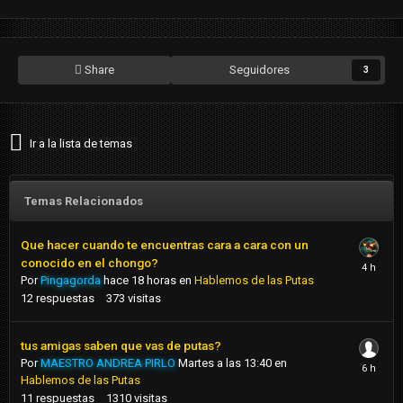
Share
Seguidores
3
Ir a la lista de temas
Temas Relacionados
Que hacer cuando te encuentras cara a cara con un
conocido en el chongo?
Por
Pingagorda
hace 18 horas
en
Hablemos de las Putas
12
respuestas
373
visitas
tus amigas saben que vas de putas?
Por
MAESTRO ANDREA PIRLO
Martes a las 13:40
en
Hablemos de las Putas
11
respuestas
1310
visitas