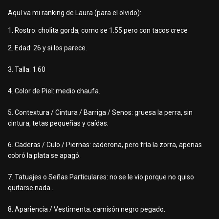
Aquí va mi ranking de Laura (para el olvido):
13. Aseo Personal: Limpia la flaca. Adicionalmente con
1
. Rostro: cholita gorda, como se 1.55 pero con tacos crece
todas sus cosas(alcohol, papel etc)
2. Edad: 26 y si los parece.
14. Trato de pareja: Si la flaca atiende bien.
3. Talla: 1.60
15. Precio: 50 maracas. Sin rebajas asi sea casera.
4. Color de Piel: medio chaufa.
16.Telefono / Anuncia / Local: No/No/ Las Sirenas Casa
Club.
5. Contextura / Cintura / Barriga / Senos: gruesa la perra, sin
cintura, tetas pequeñas y caídas.
17. Ubicacion (Numero de Cuarto): 4
6. Caderas / Culo / Piernas: caderona, pero fría la zorra, apenas
18. Comfort / Limpieza / Privacidad: masomenos/ limpio/
cobró la plata se apagó.
privado.
7. Tatuajes
o Señas Particulares: no se le vio porque no quiso
19. Puntaje Final (0/10): 7 / 10
quitarse nada...
20. Comentarios Y Datos Adicionales: Atencion de 4pm
8. Apariencia / Vestimenta: camisón negro pegado.
hasta las 2 am. Los viernes y sabados full show pool dance y