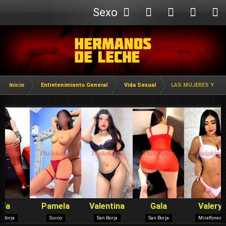
Sexo
Webcam
Inicio
Entretenimiento General
Vida Sexual
LAS MUJERES Y EL 