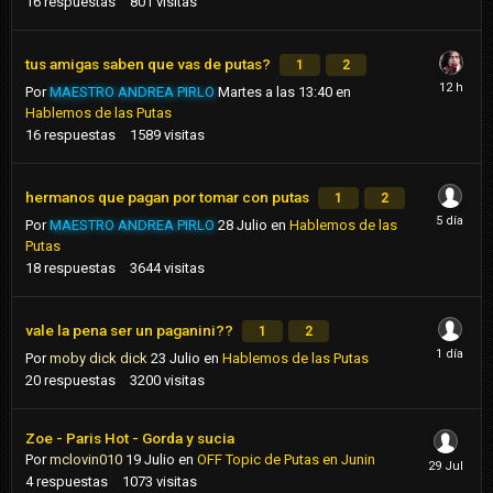
16
respuestas
801
visitas
tus amigas saben que vas de putas?
1
2
Por
MAESTRO ANDREA PIRLO
Martes a las 13:40
en
Hablemos de las Putas
16
respuestas
1589
visitas
hermanos que pagan por tomar con putas
1
2
Por
MAESTRO ANDREA PIRLO
28 Julio
en
Hablemos de las
Putas
18
respuestas
3644
visitas
vale la pena ser un paganini??
1
2
Por
moby dick dick
23 Julio
en
Hablemos de las Putas
20
respuestas
3200
visitas
Zoe - Paris Hot - Gorda y sucia
Por
mclovin010
19 Julio
en
OFF Topic de Putas en Junin
4
respuestas
1073
visitas