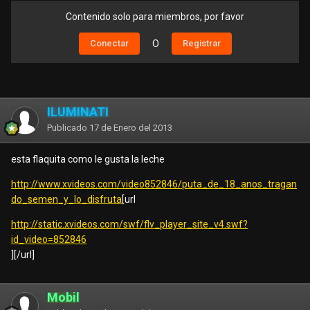
Contenido solo para miembros, por favor
Conectar
O
Registrar
ILUMINATI
Publicado
17 de Enero del 2013
esta flaquita como le gusta la leche
http://www.xvideos.com/video852846/puta_de_18_anos_tragan
do_semen_y_lo_disfruta
[url
http://static.xvideos.com/swf/flv_player_site_v4.swf?
id_video=852846
][/url]
Mobil