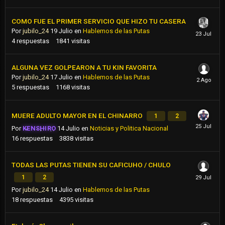
COMO FUE EL PRIMER SERVICIO QUE HIZO TU CASERA
Por
jubilo_24
19 Julio
en
Hablemos de las Putas
4
respuestas
1841
visitas
ALGUNA VEZ GOLPEARON A TU KIN FAVORITA
Por
jubilo_24
17 Julio
en
Hablemos de las Putas
5
respuestas
1168
visitas
MUERE ADULTO MAYOR EN EL CHINARRO
1
2
Por
KENSHIRO
14 Julio
en
Noticias y Politica Nacional
16
respuestas
3838
visitas
TODAS LAS PUTAS TIENEN SU CAFICUHO / CHULO
1
2
Por
jubilo_24
14 Julio
en
Hablemos de las Putas
18
respuestas
4395
visitas