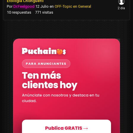
Etología Chongueril
Por
Dr.Feelgood
12 Julio
en
OFF-Topic en General
10
respuestas
771
visitas