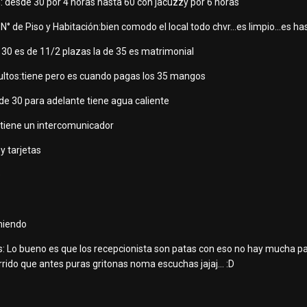
: desde 30 por 4 horas hasta 60 con jacuzzy por 6 horas
° de Piso y Habitación:bien comodo el local todo chvr...es limpio...es ha
30 es de 11/2 plazas la de 35 es matrimonial
dultos:tiene pero es cuando pagas los 35 mangos
 de 30 para adelante tiene agua caliente
:tiene un intercomunicador
y tarjetas
e
miendo
: Lo bueno es que los recepcionista son patas con eso no hay mucha pal
ido que antes puras gritonas noma escuchas jajaj... :D