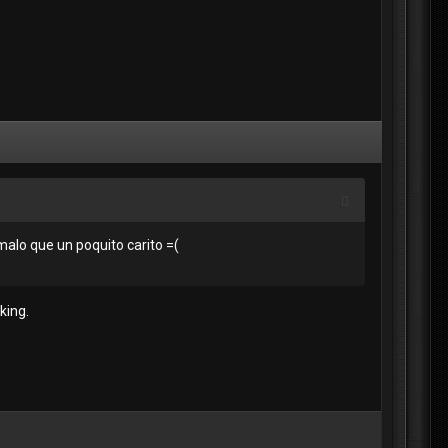
alo que un poquito carito =(
king.