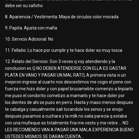
debe ser su caficho
8. Apariencia / Vestimenta: Maya de circulos color morada
9. Papita: Ajusta con maña
10. Servicio Adicional: No
11. Fellatio: Lo hace por cumplir y te hace doler es muy tosca
12. Relato del Servicio: Son 3 veces q voy atendiendo y la
conclucion es Q NO DEBEN ATENDERSE CON ELLA ES GASTAR
PLATA EN VANO Y PASAR UN MAL RATO, A primera vista vi.un
mejeron ingrese al cuarto nos descestimos me cogio el pene con
fuerza me.hizo doler y con papel brucamebte comenzo a linpiarlo
me puso el condorito comebzo a mamarlo y te hace doler por
los.dientes de ahi se.puso en perro. Hasta y maso.menos despues
te cabalga y casualmente sali tocandole los senos y se enojo
despues pasamos a cuchara y la milk no salia parecia q.estaba
con una muñeque es.totalmente fria me.vesto y me retire ... NO
LES RECOMIENDO VAN A PASAR UNA MALA EXPERIENCIA BUENO
USTEDES MISMOS SE DARAN CUENTA...