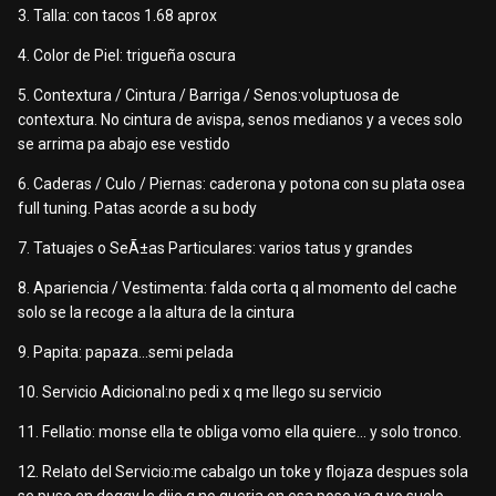
3. Talla: con tacos 1.68 aprox
4. Color de Piel: trigueña oscura
5. Contextura / Cintura / Barriga / Senos:voluptuosa de
contextura. No cintura de avispa, senos medianos y a veces solo
se arrima pa abajo ese vestido
6. Caderas / Culo / Piernas: caderona y potona con su plata osea
full tuning. Patas acorde a su body
7. Tatuajes o SeÃ±as Particulares: varios tatus y grandes
8. Apariencia / Vestimenta: falda corta q al momento del cache
solo se la recoge a la altura de la cintura
9. Papita: papaza...semi pelada
10. Servicio Adicional:no pedi x q me llego su servicio
11. Fellatio: monse ella te obliga vomo ella quiere... y solo tronco.
12. Relato del Servicio:me cabalgo un toke y flojaza despues sola