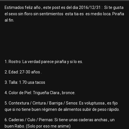
Estimados feliz año , este post es del dia 2016/12/31 : Si te gusta
el sexo sin floro sin sentimientos esta tia es es medio loca. Piraña
al fin.
1. Rostro: La verdad parece piraña y si lo es.
2. Edad: 27-30 años .
3. Talla: 1.70 usa tacos
4. Color de Piel: Trigueña Clara , bronce.
5. Contextura / Cintura / Barriga / Senos: Es voluptuosa , es fijo
que si no tiene buen régimen de alimentos subir de peso rápido.
6. Caderas / Culo / Piernas: Si tiene unas caderas anchas , un
buen Rabo. (Solo por eso me anime)