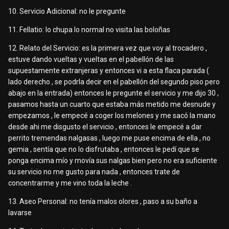
10. Servicio Adicional: no le pregunte
11. Fellatio: lo chupa lo normal no visita las boloñas
12. Relato del Servicio: es la primera vez que voy al trocadero ,
estuve dando vueltas y vueltas en el pabellón de las
supuestamente extranjeras y entonces vi a esta flaca parada (
lado derecho , se podrla decir en el pabellón del segundo piso pero
abajo en la entrada) entonces le pregunte el servicio y me dijo 30 ,
pasamos hasta un cuarto que estaba más metido me desnude y
empezamos , le empecé a coger los melones y me sacó la mano
desde ahi me disgusto el servicio , entonces le empecé a dar
perrito tremendas nalgasas , luego me puse encima de ella , no
gemia , sentía que no lo disfrutaba , entonces le pedí que se
ponga encima mío y movía sus nalgas bien pero no era suficiente
su servicio no me gusto para nada , entonces trate de
concentrarme y me vino toda la leche .
13. Aseo Personal: no tenía malos olores , paso a su baño a
lavarse