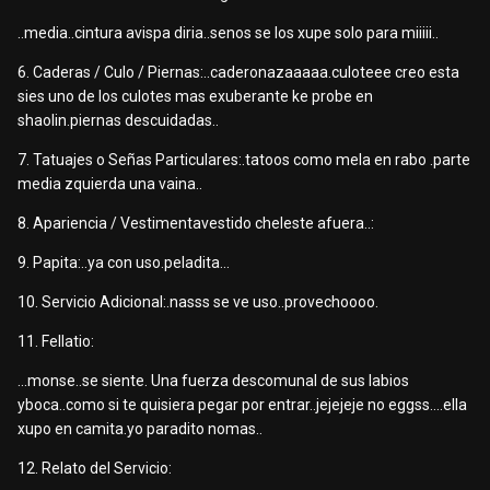
..media..cintura avispa diria..senos se los xupe solo para miiiii..
6. Caderas / Culo / Piernas:..caderonazaaaaa.culoteee creo esta
sies uno de los culotes mas exuberante ke probe en
shaolin.piernas descuidadas..
7. Tatuajes o Señas Particulares:.tatoos como mela en rabo .parte
media zquierda una vaina..
8. Apariencia / Vestimentavestido cheleste afuera..:
9. Papita:..ya con uso.peladita...
10. Servicio Adicional:.nasss se ve uso..provechoooo.
11. Fellatio:
...monse..se siente. Una fuerza descomunal de sus labios
yboca..como si te quisiera pegar por entrar..jejejeje no eggss....ella
xupo en camita.yo paradito nomas..
12. Relato del Servicio: