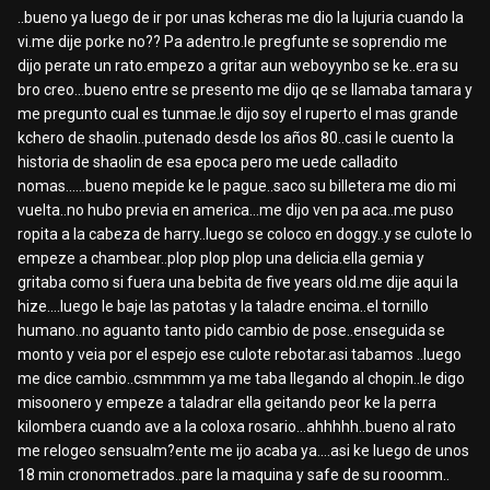
..bueno ya luego de ir por unas kcheras me dio la lujuria cuando la
vi.me dije porke no?? Pa adentro.le pregfunte se soprendio me
dijo perate un rato.empezo a gritar aun weboyynbo se ke..era su
bro creo...bueno entre se presento me dijo qe se llamaba tamara y
me pregunto cual es tunmae.le dijo soy el ruperto el mas grande
kchero de shaolin..putenado desde los años 80..casi le cuento la
historia de shaolin de esa epoca pero me uede calladito
nomas......bueno mepide ke le pague..saco su billetera me dio mi
vuelta..no hubo previa en america...me dijo ven pa aca..me puso
ropita a la cabeza de harry..luego se coloco en doggy..y se culote lo
empeze a chambear..plop plop plop una delicia.ella gemia y
gritaba como si fuera una bebita de five years old.me dije aqui la
hize....luego le baje las patotas y la taladre encima..el tornillo
humano..no aguanto tanto pido cambio de pose..enseguida se
monto y veia por el espejo ese culote rebotar.asi tabamos ..luego
me dice cambio..csmmmm ya me taba llegando al chopin..le digo
misoonero y empeze a taladrar ella geitando peor ke la perra
kilombera cuando ave a la coloxa rosario...ahhhhh..bueno al rato
me relogeo sensualm?ente me ijo acaba ya....asi ke luego de unos
18 min cronometrados..pare la maquina y safe de su rooomm..