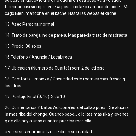
se puso en doggy le dije q no queria en esa pose ya q yo suelo
terminar casi siempre en esa pose...no kizo cambiar de pose... Me
cago Bien, mandona en el kache. Hasta las webas el kache
13. Aseo Personal:normal
14. Trato de pareja: no de pareja. Mas parecia trato de madrasta
15. Precio: 30 soles
16.Telefono / Anuncia / Local:troca
17. Ubicacion (Numero de Cuarto):room 2 del cd piso
18. Comfort / Limpieza / Privacidad:este room es mas fresco q
los otros
19. Puntaje Final (0/10): 2 de 10
20. Comentarios Y Datos Adicionales: del callao pues... Se alucina
la mas rika del chongo. Cuando sabe... q lolitas mas rika y jovenes
q de ella hay a unas cuantas puertas mas alla...
a ver si sus enamoradizos le dicen su realidad