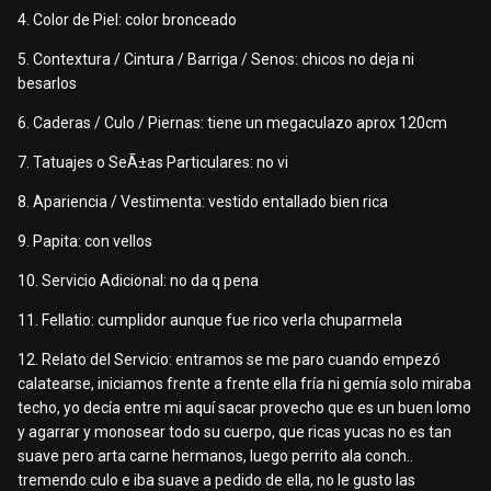
4. Color de Piel: color bronceado
5. Contextura / Cintura / Barriga / Senos: chicos no deja ni
besarlos
6. Caderas / Culo / Piernas: tiene un megaculazo aprox 120cm
7. Tatuajes o SeÃ±as Particulares: no vi
8. Apariencia / Vestimenta: vestido entallado bien rica
9. Papita: con vellos
10. Servicio Adicional: no da q pena
11. Fellatio: cumplidor aunque fue rico verla chuparmela
12. Relato del Servicio: entramos se me paro cuando empezó
calatearse, iniciamos frente a frente ella fría ni gemía solo miraba
techo, yo decía entre mi aquí sacar provecho que es un buen lomo
y agarrar y monosear todo su cuerpo, que ricas yucas no es tan
suave pero arta carne hermanos, luego perrito ala conch..
tremendo culo e iba suave a pedido de ella, no le gusto las