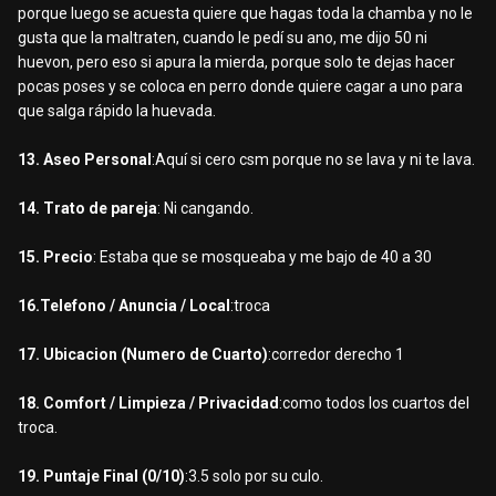
porque luego se acuesta quiere que hagas toda la chamba y no le
gusta que la maltraten, cuando le pedí su ano, me dijo 50 ni
huevon, pero eso si apura la mierda, porque solo te dejas hacer
pocas poses y se coloca en perro donde quiere cagar a uno para
que salga rápido la huevada.
13. Aseo Personal
:Aquí si cero csm porque no se lava y ni te lava.
14. Trato de pareja
: Ni cangando.
15. Precio
: Estaba que se mosqueaba y me bajo de 40 a 30
16.Telefono / Anuncia / Local
:troca
17. Ubicacion (Numero de Cuarto)
:corredor derecho 1
18. Comfort / Limpieza / Privacidad
:como todos los cuartos del
troca.
19. Puntaje Final (0/10)
:3.5 solo por su culo.