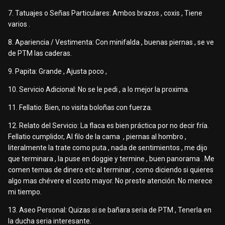
7. Tatuajes o Señas Particulares: Ambos brazos , coxis , Tiene
varios .
8. Apariencia / Vestimenta: Con minifalda , buenas piernas , se ve
de PTM las caderas.
9. Papita: Grande , Ajusta poco ,
10. Servicio Adicional: No se le pedi , a lo mejor la proxima.
11. Fellatio: Bien, no visita boloñas con fuerza.
12. Relato del Servicio: La flaca es bien práctica por no decir fría.
Fellatio cumplidor, Al filo de la cama , piernas al hombro ,
literalmente la trate como puta , nada de sentimientos , me dijo
que terminara , la puse en doggie y termine , buen panorama . Me
comen temas de dinero etc al terminar , como diciendo si quieres
algo mas chévere el costo mayor. No preste atención. No merece
mi tiempo.
13. Aseo Personal: Quizas si se bañara seria de PTM , Tenerla en
la ducha seria interesante.