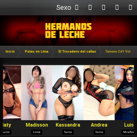
Sexo
Webcam
Inicio
Putas en Lima
El Trocadero del callao
Tamara Cd1 Volup