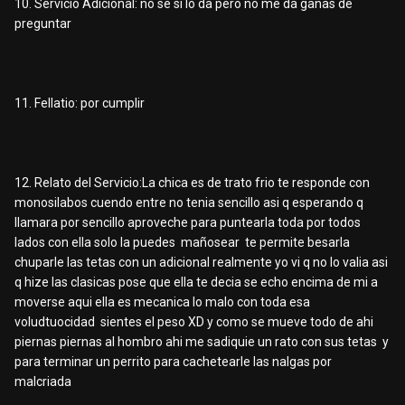
10. Servicio Adicional: no se si lo da pero no me da ganas de
preguntar
11. Fellatio: por cumplir
12. Relato del Servicio:La chica es de trato frio te responde con
monosilabos cuendo entre no tenia sencillo asi q esperando q
llamara por sencillo aproveche para puntearla toda por todos
lados con ella solo la puedes mañosear te permite besarla
chuparle las tetas con un adicional realmente yo vi q no lo valia asi
q hize las clasicas pose que ella te decia se echo encima de mi a
moverse aqui ella es mecanica lo malo con toda esa
voludtuocidad sientes el peso XD y como se mueve todo de ahi
piernas piernas al hombro ahi me sadiquie un rato con sus tetas y
para terminar un perrito para cachetearle las nalgas por
malcriada