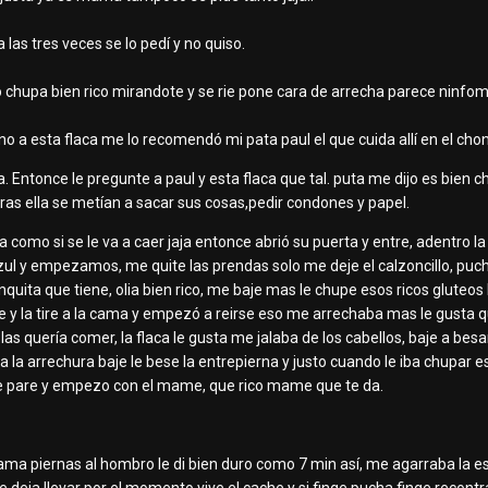
a las tres veces se lo pedí y no quiso.
lo chupa bien rico mirandote y se rie pone cara de arrecha parece ninfo
no a esta flaca me lo recomendó mi pata paul el que cuida allí en el cho
a. Entonce le pregunte a paul y esta flaca que tal. puta me dijo es bien
tras ella se metían a sacar sus cosas,pedir condones y papel.
 como si se le va a caer jaja entonce abrió su puerta y entre, adentro l
azul y empezamos, me quite las prendas solo me deje el calzoncillo, puch
quita que tiene, olia bien rico, me baje mas le chupe esos ricos gluteos
e y la tire a la cama y empezó a reirse eso me arrechaba mas le gusta qu
 las quería comer, la flaca le gusta me jalaba de los cabellos, baje a bes
a la arrechura baje le bese la entrepierna y justo cuando le iba chupar e
e pare y empezo con el mame, que rico mame que te da.
a cama piernas al hombro le di bien duro como 7 min así, me agarraba la