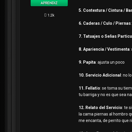
5. Contextura / Cintura / Ba
1.2k
6. Caderas / Culo / Piernas
7. Tatuajes o Se
ñ
as Particu
8. Apariencia / Vestimenta
:
9. Papita
: ajusta un poco
10. Servicio Adicional
: no l
11. Fellatio
: se toma su tiem
tu barriga y no es que sea na
12. Relato del Servicio
: te 
la cama piernas al hombro que
me encanta, de perrito que ri