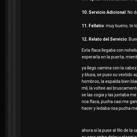
10. Servicio Adicional
: No d
11. Fellatio
: muy bueno, te 
12. Relato del Servicio
: Bue
Esta flaca llegaba con noheli
esperarla en la puerta, mien
ya llego camina con la cabeza
y blusa, se puso su vestido 
hombros, la espalda bien blan
mil, la voltee así bruscament
se las cogia y las juntaba me
rica flaca, pucha casi me gan
hacer y ledaba risa pucha m
ahora si la puse al filo de l