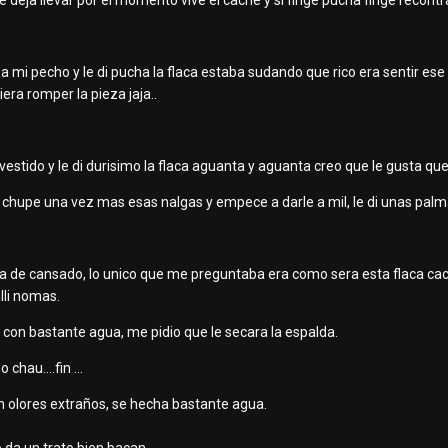
se deja llevar por el momento vive el cache y si finge pucha finge recontr
e a mi pecho y le di pucha la flaca estaba sudando que rico era sentir e
era romper la pieza jaja..
 vestido y le di durisimo la flaca aguanta y aguanta creo que le gusta que
 le chupe una vez mas esas nalgas y empece a darle a mil, le di unas pal
 de cansado, lo unico que me preguntaba era como sera esta flaca cach
lli nomas.
con bastante agua, me pidio que le secara la espalda.
chau....fin ...
sin olores extraños, se hecha bastante agua.