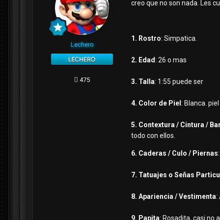
creo que no son nada. Les cu
1. Rostro
: Simpatica.
Lechero
2. Edad
: 26 o mas
475
3. Talla
: 1:55 puede ser
4. Color de Piel
: Blanca. pie
5. Contextura / Cintura / Ba
todo con ellos.
6. Caderas / Culo / Piernas
7. Tatuajes o Señas Partic
8. Apariencia / Vestimenta
:
9. Papita
: Rosadita, casi no