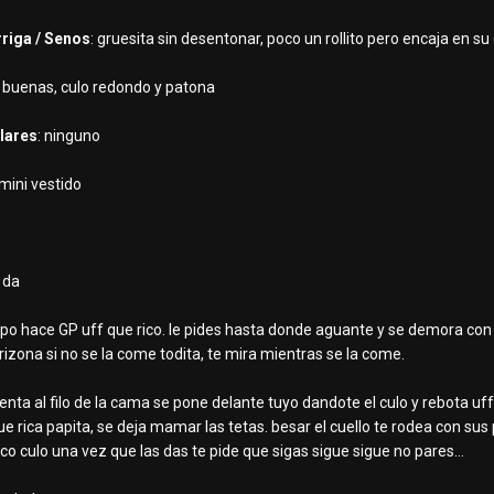
rriga / Senos
: gruesita sin desentonar, poco un rollito pero encaja en su
: buenas, culo redondo y patona
lares
: ninguno
 mini vestido
o da
po hace GP uff que rico. le pides hasta donde aguante y se demora con t
rizona si no se la come todita, te mira mientras se la come.
sienta al filo de la cama se pone delante tuyo dandote el culo y rebota uff
 rica papita, se deja mamar las tetas. besar el cuello te rodea con sus p
co culo una vez que las das te pide que sigas sigue sigue no pares...