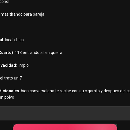
lcohol
a mas tirando para pareja
al
: local chico
Cuarto)
: 113 entrando a la izquiera
rivacidad
: limpio
 el trato un 7
dicionales
: bien conversalona te recibe con su cigarrito y despues del
en polvo