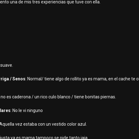
ento una de mis tres experiencias que tuve con ella.
l suave.
rriga / Senos
: Normal/ tiene algo de rollito ya es mama, en el cache te o
: no es caderona / un rico culo blanco / tiene bonitas piernas.
ulares
: No le vi ninguno
 Aquella vez estaba con un vestido color azul.
 ajusta ya es mama tampoco se pide tanto jaja..