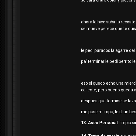
su cara entre dolor y placer 
ahora la hice subir la recost
se mueve perece que te quisi
le pedi parados la agarre del
pa' terminar le pedi perrito
eso si quedo echo una mierda
caliente, pero bueno queda a
despues que termine se lavo 
me puse mi ropa, le di un beso 
13. Aseo Personal
: limpia 