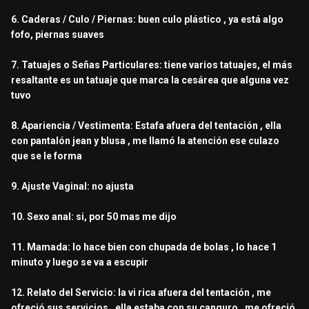
6. Caderas / Culo / Piernas: buen culo plástico , ya está algo
fofo, piernas suaves
7. Tatuajes o Señas Particulares: tiene varios tatuajes, el más
resaltante es un tatuaje que marca la cesárea que alguna vez
tuvo
8. Apariencia / Vestimenta: Estafa afuera del tentación , ella
con pantalón jean y blusa , me llamó la atención ese culazo
que se le forma
9. Ajuste Vaginal: no ajusta
10. Sexo anal: si, por 50 mas me dijo
11. Mamada: lo hace bien con chupada de bolas , lo hace 1
minuto y luego se va a escupir
12. Relato del Servicio: la vi rica afuera del tentación , me
ofreció sus servicios , ella estaba con su canguro , me ofreció