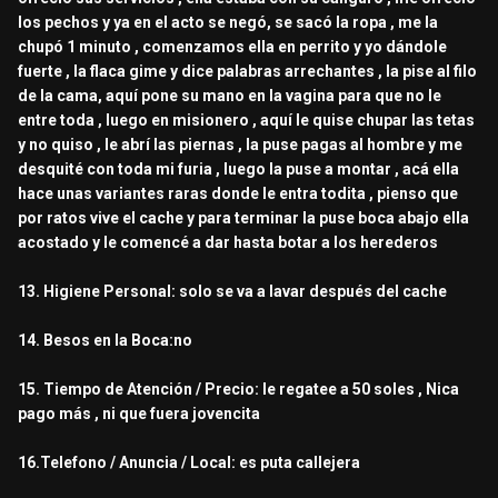
los pechos y ya en el acto se negó, se sacó la ropa , me la
chupó 1 minuto , comenzamos ella en perrito y yo dándole
fuerte , la flaca gime y dice palabras arrechantes , la pise al filo
de la cama, aquí pone su mano en la vagina para que no le
entre toda , luego en misionero , aquí le quise chupar las tetas
y no quiso , le abrí las piernas , la puse pagas al hombre y me
desquité con toda mi furia , luego la puse a montar , acá ella
hace unas variantes raras donde le entra todita , pienso que
por ratos vive el cache y para terminar la puse boca abajo ella
acostado y le comencé a dar hasta botar a los herederos
13. Higiene Personal: solo se va a lavar después del cache
14. Besos en la Boca:no
15. Tiempo de Atención / Precio: le regatee a 50 soles , Nica
pago más , ni que fuera jovencita
16.Telefono / Anuncia / Local: es puta callejera