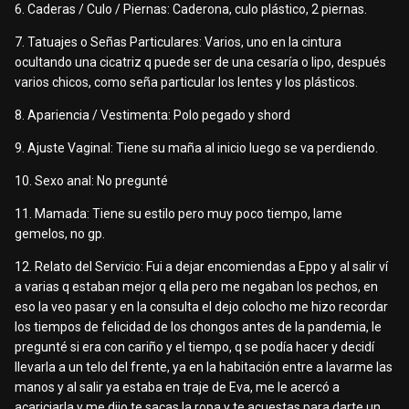
6. Caderas / Culo / Piernas: Caderona, culo plástico, 2 piernas.
7. Tatuajes o Señas Particulares: Varios, uno en la cintura
ocultando una cicatriz q puede ser de una cesaría o lipo, después
varios chicos, como seña particular los lentes y los plásticos.
8. Apariencia / Vestimenta: Polo pegado y shord
9. Ajuste Vaginal: Tiene su maña al inicio luego se va perdiendo.
10. Sexo anal: No pregunté
11. Mamada: Tiene su estilo pero muy poco tiempo, lame
gemelos, no gp.
12. Relato del Servicio: Fui a dejar encomiendas a Eppo y al salir ví
a varias q estaban mejor q ella pero me negaban los pechos, en
eso la veo pasar y en la consulta el dejo colocho me hizo recordar
los tiempos de felicidad de los chongos antes de la pandemia, le
pregunté si era con cariño y el tiempo, q se podía hacer y decidí
llevarla a un telo del frente, ya en la habitación entre a lavarme las
manos y al salir ya estaba en traje de Eva, me le acercó a
acariciarla y me dijo te sacas la ropa y te acuestas para darte un