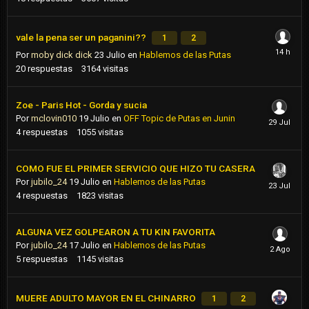
vale la pena ser un paganini??
1
2
Por
moby dick dick
23 Julio
en
Hablemos de las Putas
20
respuestas
3164
visitas
Zoe - Paris Hot - Gorda y sucia
Por
mclovin010
19 Julio
en
OFF Topic de Putas en Junin
4
respuestas
1055
visitas
COMO FUE EL PRIMER SERVICIO QUE HIZO TU CASERA
Por
jubilo_24
19 Julio
en
Hablemos de las Putas
4
respuestas
1823
visitas
ALGUNA VEZ GOLPEARON A TU KIN FAVORITA
Por
jubilo_24
17 Julio
en
Hablemos de las Putas
5
respuestas
1145
visitas
MUERE ADULTO MAYOR EN EL CHINARRO
1
2