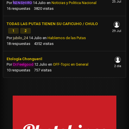
Por
KENSHIRO
14 Julio
en
Noticias y Politica Nacional
16
respuestas
3820
visitas
TODAS LAS PUTAS TIENEN SU CAFICUHO / CHULO
1
2
Por
jubilo_24
14 Julio
en
Hablemos de las Putas
18
respuestas
4352
visitas
Etología Chongueril
Por
Dr.Feelgood
12 Julio
en
OFF-Topic en General
10
respuestas
757
visitas