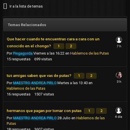
Ir a la lista de temas
Temas Relacionados
Que hacer cuando te encuentras cara a cara con un
conocido en el chongo?
1
2
Por
Pingagorda
Viernes a las 16:22
en
Hablemos de las Putas
15
respuestas
699
visitas
tus amigas saben que vas de putas?
1
2
Por
MAESTRO ANDREA PIRLO
Martes a las 13:40
en
Hablemos de las Putas
16
respuestas
1507
visitas
hermanos que pagan por tomar con putas
1
2
Por
MAESTRO ANDREA PIRLO
28 Julio
en
Hablemos de las
Putas
18
respuestas
3607
visitas