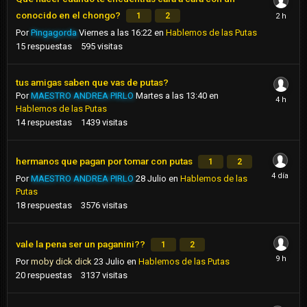
conocido en el chongo?
1
2
Por
Pingagorda
Viernes a las 16:22
en
Hablemos de las Putas
15
respuestas
595
visitas
tus amigas saben que vas de putas?
Por
MAESTRO ANDREA PIRLO
Martes a las 13:40
en
Hablemos de las Putas
14
respuestas
1439
visitas
hermanos que pagan por tomar con putas
1
2
Por
MAESTRO ANDREA PIRLO
28 Julio
en
Hablemos de las
Putas
18
respuestas
3576
visitas
vale la pena ser un paganini??
1
2
Por
moby dick dick
23 Julio
en
Hablemos de las Putas
20
respuestas
3137
visitas