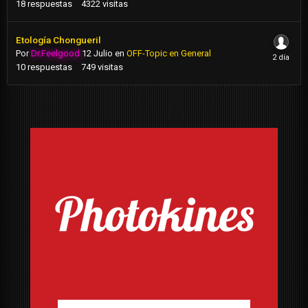
18
respuestas
4322
visitas
Etología Chongueril
Por
Dr.Feelgood
12 Julio
en
OFF-Topic en General
10
respuestas
749
visitas