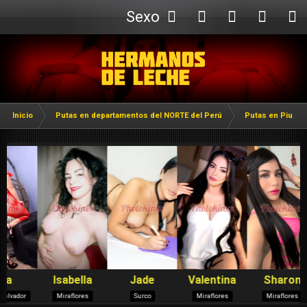
Sexo
Webcam
Inicio
Putas en departamentos del NORTE del Perú
Putas en Piura