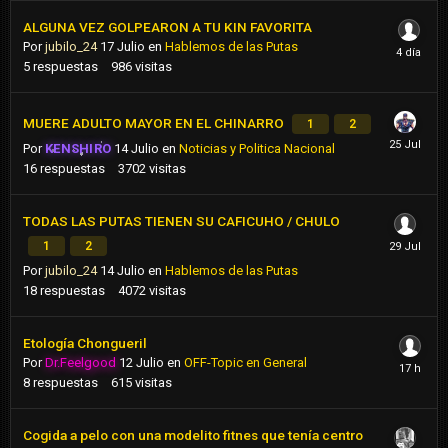
ALGUNA VEZ GOLPEARON A TU KIN FAVORITA
Por
jubilo_24
17 Julio
en
Hablemos de las Putas
5
respuestas
986
visitas
MUERE ADULTO MAYOR EN EL CHINARRO
1
2
Por
KENSHIRO
14 Julio
en
Noticias y Politica Nacional
16
respuestas
3702
visitas
TODAS LAS PUTAS TIENEN SU CAFICUHO / CHULO
1
2
Por
jubilo_24
14 Julio
en
Hablemos de las Putas
18
respuestas
4072
visitas
Etología Chongueril
Por
Dr.Feelgood
12 Julio
en
OFF-Topic en General
8
respuestas
615
visitas
Cogida a pelo con una modelito fitnes que tenía centro