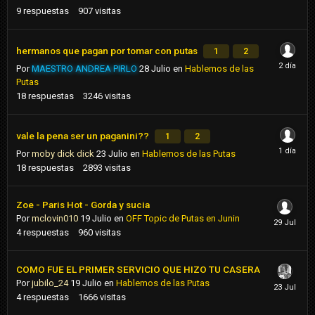
9
respuestas
907
visitas
hermanos que pagan por tomar con putas
1
2
Por
MAESTRO ANDREA PIRLO
28 Julio
en
Hablemos de las
Putas
18
respuestas
3246
visitas
vale la pena ser un paganini??
1
2
Por
moby dick dick
23 Julio
en
Hablemos de las Putas
18
respuestas
2893
visitas
Zoe - Paris Hot - Gorda y sucia
Por
mclovin010
19 Julio
en
OFF Topic de Putas en Junin
4
respuestas
960
visitas
COMO FUE EL PRIMER SERVICIO QUE HIZO TU CASERA
Por
jubilo_24
19 Julio
en
Hablemos de las Putas
4
respuestas
1666
visitas