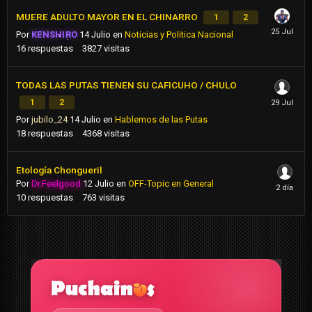
MUERE ADULTO MAYOR EN EL CHINARRO
1
2
Por
KENSHIRO
14 Julio
en
Noticias y Politica Nacional
16
respuestas
3827
visitas
TODAS LAS PUTAS TIENEN SU CAFICUHO / CHULO
1
2
Por
jubilo_24
14 Julio
en
Hablemos de las Putas
18
respuestas
4368
visitas
Etología Chongueril
Por
Dr.Feelgood
12 Julio
en
OFF-Topic en General
10
respuestas
763
visitas