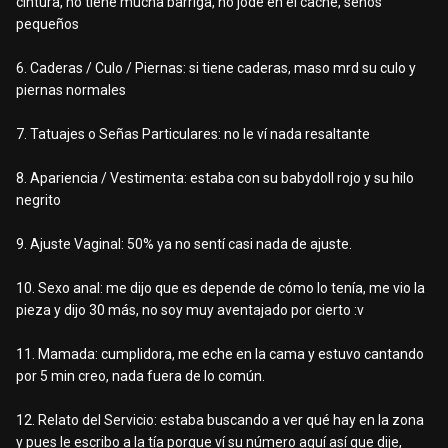
cintura, no tiene mucha barriga, no jode en el cache, senos
pequeños
6. Caderas / Culo / Piernas: si tiene caderas, maso mrd su culo y
piernas normales
7. Tatuajes o Señas Particulares: no le ví nada resaltante
8. Apariencia / Vestimenta: estaba con su babydoll rojo y su hilo
negrito
9. Ajuste Vaginal: 50% ya no sentí casi nada de ajuste.
10. Sexo anal: me dijo que es depende de cómo lo tenía, me vio la
pieza y dijo 30 más, no soy muy aventajado por cierto
:v
11. Mamada: cumplidora, me eche en la cama y estuvo cantando
por 5 min creo, nada fuera de lo común.
12. Relato del Servicio: estaba buscando a ver qué hay en la zona
y pues le escribo a la tía porque ví su número aquí así que dije,