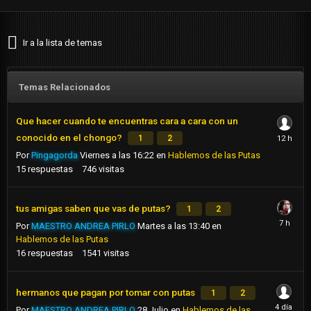
Ir a la lista de temas
Temas Relacionados
Que hacer cuando te encuentras cara a cara con un
conocido en el chongo?
1
2
Por
Pingagorda
Viernes a las 16:22
en
Hablemos de las Putas
15
respuestas
746
visitas
tus amigas saben que vas de putas?
1
2
Por
MAESTRO ANDREA PIRLO
Martes a las 13:40
en
Hablemos de las Putas
16
respuestas
1541
visitas
hermanos que pagan por tomar con putas
1
2
Por
MAESTRO ANDREA PIRLO
28 Julio
en
Hablemos de las