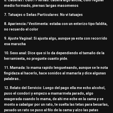
6. Caderas / Culo / Piernas: cadera algo ancha, Culo regular
medio formado, piernas largas masomenos
7. Tatuajes o Señas Particulares: No vi tatuajes
8. Apariencia / Vestimenta: estaba con un enterizo tipo faldita,
no recuerdo el color
9. Ajuste Vaginal: Si ajusta algo, aunque ya esta con recorrido
esa marucha
10. Sexo anal: Dice que si lo da dependiendo el tamaño de la
herramienta, no pregunte cuanto pide.
11. Mamada: lo mama rapido lengueteando, aunque se le nota
fingidaza al hacerlo, hace sonidos al mamarla y dice algunas
palabras..
12. Relato del Servicio: Luego del pago ella me echo alcohol,
puso el condori y empezo a mamarmela parado, algo
exagerada cuando lo mama, de ahi me eche en la cama y se
monto a cabalgar por un rato, te suelta las tetas para besarlas,
pasado un rato se puso al filo de la cama y alzo las patas