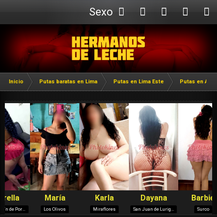
Sexo
Webcam
Inicio
Putas baratas en Lima
Putas en Lima Este
Putas en ATE V