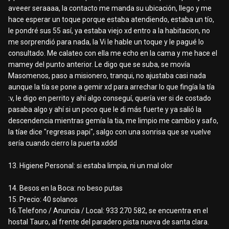
aveeer seraaaa, la contacto me manda su ubicación, llego y me
hace esperar un toque porque estaba atendiendo, estaba un tío,
le pondré sus 55 así, ya estaba viejo xd entro a la habitacion, no
me sorprendió para nada, la Vi le hable un toque y le pagué lo
consultado. Me calateo con ella me echo en la cama y me hace el
mamey del punto anterior. Le digo que se suba, se movía
Masomenos, paso a misionero, tranqui, no ajustaba casi nada
aunque la tía se pone a gemir xd para arrechar lo que fingía la tía
:v
, le digo en perrito y ahí algo conseguí, quería ver si de costado
pasaba algo y ahí si un poco que le di más fuerte y ya salió la
descendencia mientras gemía la tia, me limpio me cambio y safo,
la tíae dice "regresas papi", salgo con una sonrisa que se vuelve
sería cuando cierro la puerta xddd
13. Higiene Personal: si estaba limpia, ni un mal olor
14. Besos en la Boca: no beso putas
15. Precio: 40 solanos
16.Telefono / Anuncia / Local: 933 270 582, se encuentra en el
hostal Tauro, al frente del paradero pista nueva de santa clara.