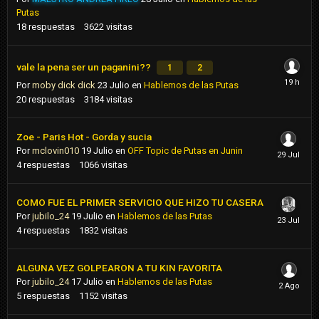
Putas
18
respuestas
3622
visitas
vale la pena ser un paganini??
1
2
Por
moby dick dick
23 Julio
en
Hablemos de las Putas
20
respuestas
3184
visitas
Zoe - Paris Hot - Gorda y sucia
Por
mclovin010
19 Julio
en
OFF Topic de Putas en Junin
4
respuestas
1066
visitas
COMO FUE EL PRIMER SERVICIO QUE HIZO TU CASERA
Por
jubilo_24
19 Julio
en
Hablemos de las Putas
4
respuestas
1832
visitas
ALGUNA VEZ GOLPEARON A TU KIN FAVORITA
Por
jubilo_24
17 Julio
en
Hablemos de las Putas
5
respuestas
1152
visitas