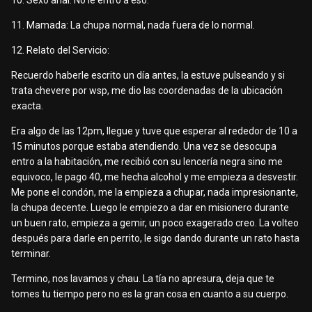
10. Sexo anal: No le entro a eso.
11. Mamada: La chupa normal, nada fuera de lo normal.
12. Relato del Servicio:
Recuerdo haberle escrito un día antes, la estuve pulseando y si
trata chevere por wsp, me dio las coordenadas de la ubicación
exacta.
Era algo de las 12pm, llegue y tuve que esperar al rededor de 10 a
15 minutos porque estaba atendiendo. Una vez se desocupa
entro a la habitación, me recibió con su lencería negra sino me
equivoco, le pago 40, me hecha alcohol y me empieza a desvestir.
Me pone el condón, me la empieza a chupar, nada impresionante,
la chupa decente. Luego le empiezo a dar en misionero durante
un buen rato, empieza a gemir, un poco exagerado creo. La volteo
después para darle en perrito, le sigo dando durante un rato hasta
terminar.
Termino, nos lavamos y chau. La tía no apresura, deja que te
tomes tu tiempo pero no es la gran cosa en cuanto a su cuerpo.