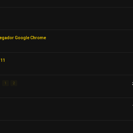
avegador Google Chrome
 11
1
2