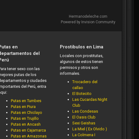
Hermanodeleche.com
Powered by Invision Community
Putas en
Prostibulos en Lima
departamentos del
Locales con prostitutas,
Perú
algunos de estos tienen
permisos y otros son
Para tener sexo con las
informales.
mejores putas de los
departamentos y ciudades
Trocadero del
importantes del Perú, entra
callao
aqui:
El Botecito
Las Cucardas Night
Putas en Tumbes
Club
Putas en Piura
Las Condesas
Putas en Chiclayo
El Oasis Club
Putas en Trujillo
Sexi Geishas
Putas en Ancash
La Miel ( Ex Olvido )
Putas en Cajamarca
La Colmena I
Putas en Amazonas