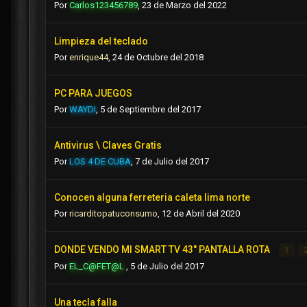
Por
Carlos123456789
,
23 de Marzo del 2022
Limpieza del teclado
Por
enrique44
,
24 de Octubre del 2018
PC PARA JUEGOS
Por
WAYDI
,
5 de Septiembre del 2017
Antivirus \ Claves Gratis
Por
LOS 4 DE CUBA
,
7 de Julio del 2017
Conocen alguna ferreteria caleta lima norte
Por
ricarditopatuconsumo
,
12 de Abril del 2020
DONDE VENDO MI SMART TV 43" PANTALLA ROTA
1
Por
EL_C@FET@L
,
5 de Julio del 2017
Una tecla falla