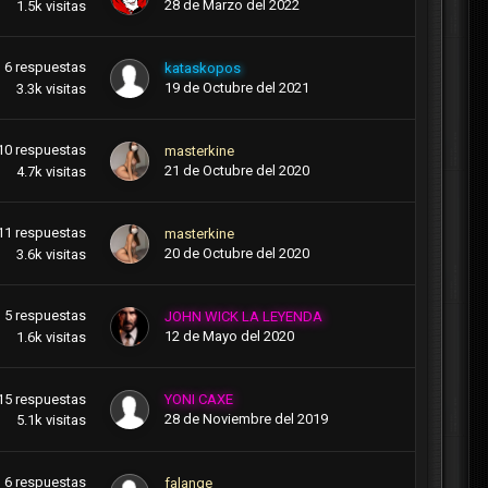
28 de Marzo del 2022
1.5k
visitas
6
respuestas
kataskopos
19 de Octubre del 2021
3.3k
visitas
10
respuestas
masterkine
21 de Octubre del 2020
4.7k
visitas
11
respuestas
masterkine
20 de Octubre del 2020
3.6k
visitas
5
respuestas
JOHN WICK LA LEYENDA
12 de Mayo del 2020
1.6k
visitas
15
respuestas
YONI CAXE
28 de Noviembre del 2019
5.1k
visitas
6
respuestas
falange