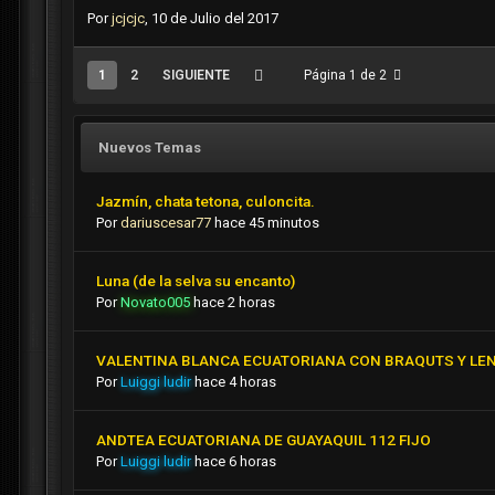
Por
jcjcjc
,
10 de Julio del 2017
1
2
SIGUIENTE
Página 1 de 2
Nuevos Temas
Jazmín, chata tetona, culoncita.
Por
dariuscesar77
hace 45 minutos
Luna (de la selva su encanto)
Por
Novato005
hace 2 horas
VALENTINA BLANCA ECUATORIANA CON BRAQUTS Y LE
Por
Luiggi ludir
hace 4 horas
ANDTEA ECUATORIANA DE GUAYAQUIL 112 FIJO
Por
Luiggi ludir
hace 6 horas