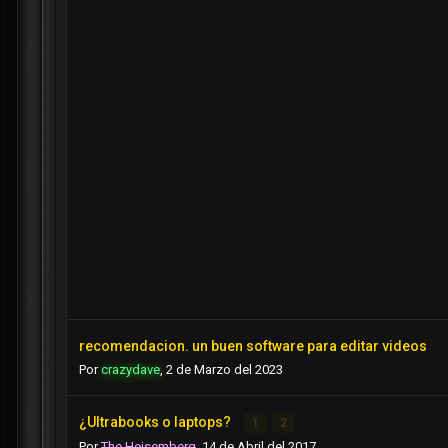
recomendacion. un buen software para editar videos
Por
crazydave
,
2 de Marzo del 2023
¿Ultrabooks o laptops?
1
2
Por
The Heisemberg
,
14 de Abril del 2017