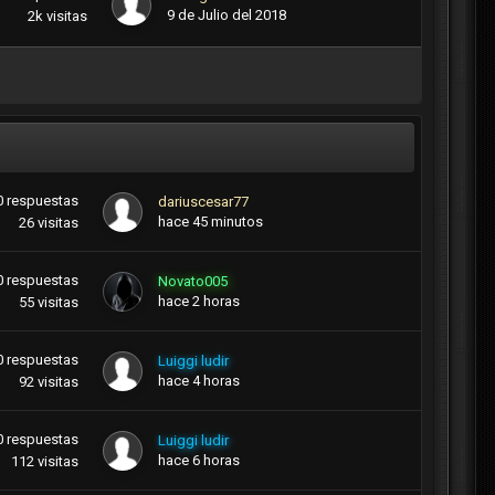
9 de Julio del 2018
2k
visitas
0
respuestas
dariuscesar77
hace 45 minutos
26
visitas
0
respuestas
Novato005
hace 2 horas
55
visitas
0
respuestas
Luiggi ludir
hace 4 horas
92
visitas
0
respuestas
Luiggi ludir
hace 6 horas
112
visitas