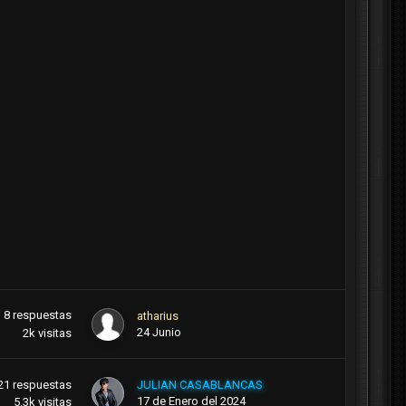
8
respuestas
atharius
24 Junio
2k
visitas
21
respuestas
JULIAN CASABLANCAS
17 de Enero del 2024
5.3k
visitas