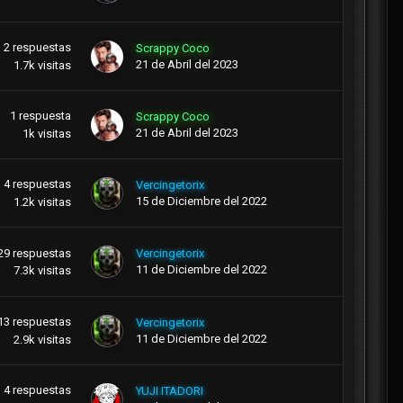
2
respuestas
Scrappy Coco
21 de Abril del 2023
1.7k
visitas
1
respuesta
Scrappy Coco
21 de Abril del 2023
1k
visitas
4
respuestas
Vercingetorix
15 de Diciembre del 2022
1.2k
visitas
29
respuestas
Vercingetorix
11 de Diciembre del 2022
7.3k
visitas
13
respuestas
Vercingetorix
11 de Diciembre del 2022
2.9k
visitas
4
respuestas
YUJI ITADORI