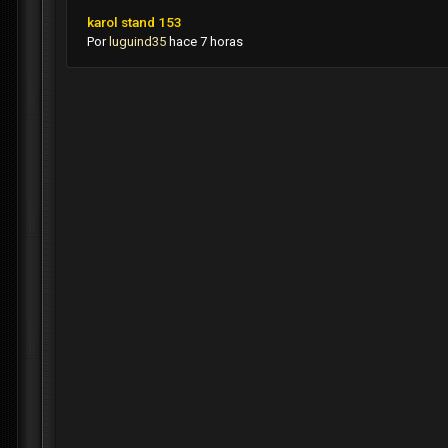
karol stand 153
Por
luguind35
hace 7 horas