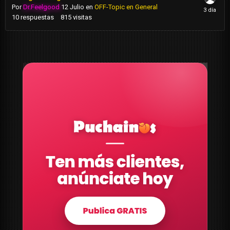
Por
Dr.Feelgood
12 Julio
en
OFF-Topic en General
10
respuestas
815
visitas