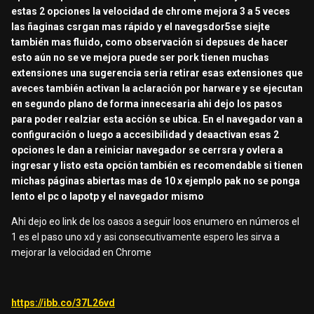
estas 2 opciones la velocidad de chrome mejora 3 a 5 veces
las ñaginas csrgan mas rápido y el navegsdor5se siejte
también mas fluido, como observación si depsues de hacer
esto aún no se ve mejora puede ser pork tienen muchas
extensiones una sugerencia seria retirar esas extensiones que
aveces también activan la aclaración por harware y se ejecutan
en segundo plano de forma innecesaria ahi dejo los pasos
para poder realziar esta acción se ubica. En el navegador van a
configuración o luego a accesibilidad y deaactivan esas 2
opciones le dan a reiniciar navegador se cerrsra y ovlera a
ingresar y listo esta opción también es recomendable si tienen
michas páginas abiertas mas de 10 x ejemplo pak no se ponga
lento el pc o lapotp y el navegador mismo
Ahi dejo eo link de los oasos a seguir loos enumero en números el
1 es el paso uno xd y asi consecutivamente espero les sirva a
mejorar la velocidad en Chrome
https://ibb.co/37L26vd