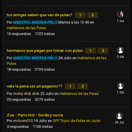
tus amigas saben que vas de putas?
1
2
Por
MAESTRO ANDREA PIRLO
Martes a las 13:40
en
Hablemos de las Putas
16
respuestas
1723
visitas
hermanos que pagan por tomar con putas
1
2
Por
MAESTRO ANDREA PIRLO
28 Julio
en
Hablemos de las
Putas
18
respuestas
3739
visitas
vale la pena ser un paganini??
1
2
Por
moby dick dick
23 Julio
en
Hablemos de las Putas
20
respuestas
3275
visitas
Zoe - Paris Hot - Gorda y sucia
Por
mclovin010
19 Julio
en
OFF Topic de Putas en Junin
4
respuestas
1100
visitas