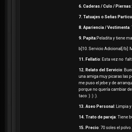
6. Caderas / Culo / Piernas
7. Tatuajes o Señas Partic
8. Apariencia / Vestimenta
:
9. Papita
:Peladita y tiene 
b]10. Servicio Adicional[/b]: 
11. Fellatio
: Esta vez no fal
12. Relato del Servicio
: Bue
una amiga muy picaras las pe
me puso el jebe y de arranque 
porque no quería cambiar de 
taco :) :) :).
13. Aseo Personal
: Limpia 
14. Trato de pareja
: Tiene b
15. Precio
: 70 soles el polvo.