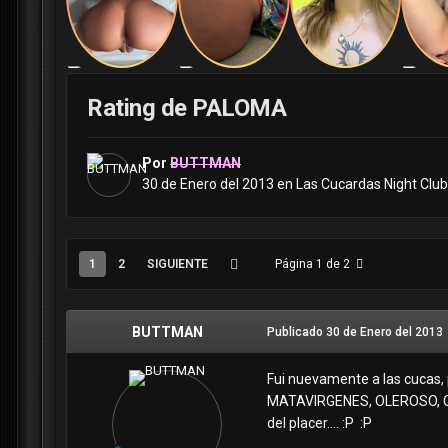
Rating de PALOMA
Por
BUTTMAN
30 de Enero del 2013
en
Las Cucardas Night Club
1
2
SIGUIENTE
Página 1 de 2
BUTTMAN
Publicado
30 de Enero del 2013
Fui nuevamente a las cucas, p
MATAVIRGENES, OLEROSO, CO
del placer…. :P :P