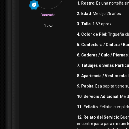
1. Rostro
: Es una norteña sim
2. Edad
: Me dijo 26 años.
Baneado
3. Talla
: 1,67 aprox.
252
4. Color de Piel
: Trigueña cl
5. Contextura / Cintura / Ba
6. Caderas / Culo / Piernas
7. Tatuajes o Señas Partic
8. Apariencia / Vestimenta
:
9. Papita
: Esa papita tiene 
10. Servicio Adicional
: Me d
11. Fellatio
: Fellatio cumplid
12. Relato del Servicio
:Buen
encontré justo para mi suert