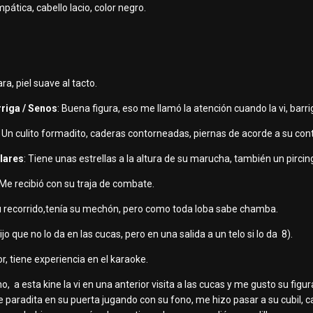
pática, cabello lacio, color negro.
ara, piel suave al tacto.
rriga / Senos
: Buena figura, eso me llamó la atención cuando la vi, barr
: Un culito formadito, caderas contorneadas, piernas de acorde a su con
ulares
: Tiene unas estrellas a la altura de su marucha, también un pircin
 Me recibió con su traja de combate.
su recorrido,tenía su mechón, pero como toda loba sabe chamba.
ijo que no lo da en las cucas, pero en una salida a un telo si lo da 8).
or, tiene experiencia en el karaoke.
o, a esta kine la vi en una anterior visita a las cucas y me gusto su figura
e paradita en su puerta jugando con su fono, me hizo pasar a su cubil, 