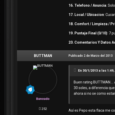
16. Telefono / Anuncia
: Sol
17. Local / Ubicacion
: Cuca
18. Comfort / Limpieza / P
19. Puntaje Final (0/10)
: 7 
20. Comentarios Y Datos A
BUTTMAN
Publicado
2 de Marzo del 2013
En 30/1/2013 a las 1:49,
Buen rating BUTTMAN.... A
30 soles, a diferencia que
ahora si no se como estar
Baneado
252
Así es Pepo esta flaca me co