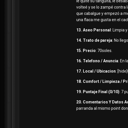
le quite su tanguita, le besa
volteé y se lo zampé contra la
que cabalgue y empezó a mov
una flaca me gusta en el cache
13. Aseo Personal
: Limpia 
14. Trato de pareja
: No lleg
15. Precio
: 70soles.
16. Telefono / Anuncia
: En 
17. Local / Ubicacion
: [hid
18. Comfort / Limpieza / P
19. Puntaje Final (0/10)
: 7 p
20. Comentarios Y Datos A
parranda al mismo point dond