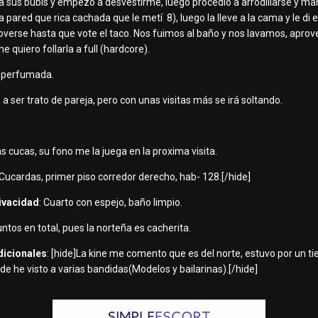
ba sus bubis y empezó a desvestirme, luego procedió a arrodillarse y mand
 pared que rica cachada que le metí 8), luego la lleve a la cama y le di en
erse hasta que vote el taco. Nos fuimos al baño y nos lavamos, aprov
 quiero follarla a full (hardcore).
y perfumada.
o a ser trato de pareja, pero con unas visitas más se irá soltando.
las cucas, su fono me la juega en la proxima visita.
e]Cucardas, primer piso corredor derecho, hab- 128.[/hide]
rivacidad
: Cuarto con espejo, baño limpio.
untos en total, pues la norteña es cacherita.
dicionales
: [hide]La kine me comento que es del norte, estuvo por un t
e he visto a varias bandidas(Modelos y bailarinas).[/hide]