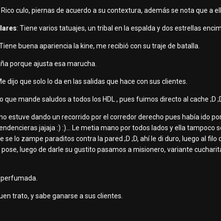
: Rico culo, piernas de acuerdo a su contextura, además se nota que a ell
ulares
: Tiene varios tatuajes, un tribal en la espalda y dos estrellas enci
 Tiene buena apariencia la kine, me recibió con su traje de batalla.
maña porque ajusta esa marucha.
Me dijo que solo lo da en las salidas que hace con sus clientes.
to que mande saludos a todos los HDL , pues fuimos directo al cache ;D ;D
no estuve dando un recorrido por el corredor derecho pues había ido por 
ndencieras jajaja :) :)… Le metia mano por todos lados y ella tampoco
se lo zampe paraditos contra la pared ;D ;D, ahí le di duro, luego al filo
pose, luego de darle su gustito pasamos a misionero, variante cucharita
y perfumada.
uen trato, y sabe ganarse a sus clientes.