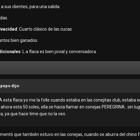
o a sus clientes, para una salida.
rdas.
rivacidad
: Cuarto clásico de las cucas.
puntos bien ganados.
dicionales
: L a flaca es bien jovial y conversadora.
 pepo dijo:
 esta flaca yo me la folle cuando estaba en las conejitas club, estaba e
 ahora esta 50 soles, ella se hacia llamar en conejas PEREGRINA...sin lu
a, ya que hace time que no la veo.
mentó que también estuvo en las conejas, cuando se aburra del chino fu