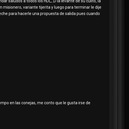
ar saludos a todos los HDL, ;D la levante de su culito, la
 misionero, variante tijerita y luego para terminar le dije
eche para hacerle una propuesta de salida pues cuando
iempo en las conejas, me conto que le gusta irse de