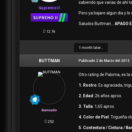
sabiendo que varias de ahí 
Supremo II
Pero ya bajare algun dia y le 
Saludos Buttman...
APAGO E
12.1k
1 month later...
BUTTMAN
Publicado
2 de Marzo del 2013
Otro rating de Paloma, es la
1. Rostro
: Es agraciada, trig
2. Edad
: 26 años aprox.
3. Talla
: 1,65 aprox.
Baneado
4. Color de Piel
: Trigueña cl
252
5. Contextura / Cintura / Ba