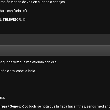
también vienen de vez en cuando a conejas.
dare con furia...xD
L TELEVISOR.
;D
 segunda vez que me atiendo con ella:
ueña clara, cabello lacio.
ara.
rriga / Senos
: Rico body se nota que la flaca hace fitnes, senos mediano