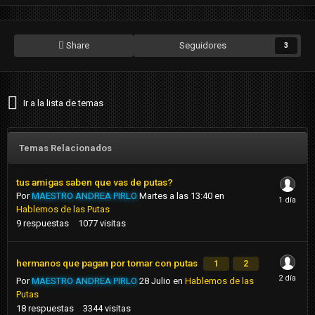
Share
Seguidores
3
Ir a la lista de temas
Temas Relacionados
tus amigas saben que vas de putas?
Por
MAESTRO ANDREA PIRLO
Martes a las 13:40
en
Hablemos de las Putas
9
respuestas
1077
visitas
hermanos que pagan por tomar con putas
1
2
Por
MAESTRO ANDREA PIRLO
28 Julio
en
Hablemos de las
Putas
18
respuestas
3344
visitas