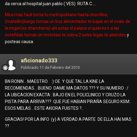
da cerca al hospital juan pablo ( VES) RUTA C....
Mira mas facil toma tu metropolitano hasta chorrillos,
(matellini)luego tomas un bus alimentador te bajas en el ovalo de
la mujer(ex chancheria) ahi estas el palace si quieres ir a las
noteñitas tomas un mototaxi te cobra 2 soles legas te atiendes
y
posteas causa.
aficionado333
Publicado
11 de Febrero del 2013
BN RONIN .. MAESTRO :) OE Y QUE TAL LA KINE LA
RECOMIENDAS... BUENO DAME MA DATOS ??? Y SU NUMERO :/
LA UBICACION EXACTA : BAJO EN EL POLICLINICO Y CRUZO LA
PISTA PARA ARRIVA??? QUE FUE HABIAN PIRAÑA SEGURO KSM..
ESOS MELAS .. ESTE AKIORA FUISTES ?..
GRACIAS! POR LA INFO (y) A VERDAD A PARTE DE ELLA HAI MAS
??