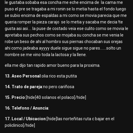
le gustaba sobaba esa concha me eche encima de la cama me
puso el pre se tragaba a mi ronin se lo metia hasta el fondo luego
se subio encima de espaldas a mi como se movia parecia que me
queria romper la pieza carajo se lo metia y sacaba me decia !te
gusta asi asi.... la puse de costado veia ese culito como se movia le
apretaba sus pechos como se mojaba su concha se me venia le
robe un beso de ahi al hombro sus piernas chocaban sus orejas
ahi como jadeaba ayyyy duele sigue sigue no pares.......solto un
nombre se me vino toda la lactosa y la llene.
ella me dijo tan rapido amor bueno para la proxima.
13. Aseo Personal
:olia rico esta putita
14. Trato de pareja
:no pero cariñosa
15. Precio
:[hide]40 solanos el polaco[/hide]
16. Telefono / Anuncia
:
17. Local / Ubicacion
:[hide]las norteñitas ruta c bajar en el
policlinico[/hide]