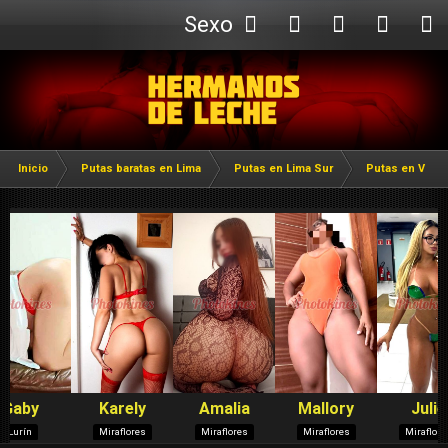
Sexo
Webcam
Inicio
Putas baratas en Lima
Putas en Lima Sur
Putas en Villa 