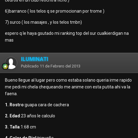
cedros en un club reocntra ficho.)
6)barranco ( los telos q se promocionan por trome )
7) surco ( los masajes , y los telos tmbn)
espero q le haya gsutado mi ranking top del sur cualkierdigan na
mas
ILUMINATI
Publicado
11 de Febrero del 2013
Bueno llegue al lugar pero como estaba solano queria irme rapido
me pedi mi chela chequeando me anime con esta putita ahi va la
faena.
1. Rostro
:guapa cara de cachera
2. Edad
:23 años le calculo
3. Talla
:1:68 cm