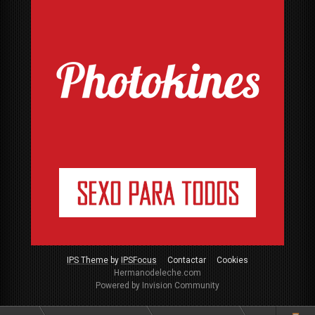
IPS Theme
by
IPSFocus
Contactar
Cookies
Hermanodeleche.com
Powered by Invision Community