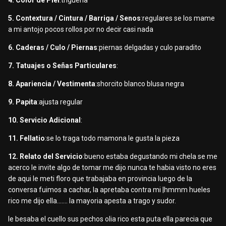
4. Color de Piel
:trigueña
5. Contextura / Cintura / Barriga / Senos
:regulares se los mame
a mi antojo pocos rollos por no decir casi nada
6. Caderas / Culo / Piernas
:piernas delgadas y culo paradito
7. Tatuajes o Señas Particulares
:
8. Apariencia / Vestimenta
:shorcito blanco blusa negra
9. Papita
:ajusta regular
10. Servicio Adicional
:
11. Fellatio
:se lo traga todo mamona le gusta la pieza
12. Relato del Servicio
:bueno estaba degustando mi chela se me
acerco le invite algo de tomar me dijo nunca te habia visto no eres
de aqui le meti floro que trabajaba en provincia luego de la
conversa fuimos a cachar, la apretaba contra mi |hmmm hueles
rico me dijo ella....... la mayoria apesta a trago y sudor.
le besaba el cuello sus pechos olia rico esta puta ella parecia que