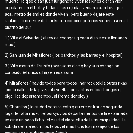
muerto , lo q se q san juan lurigancho viven las kines q eran vien
populares en el bixley todas esas cojudas venian a xambear por
aca , metro de sml es donde viven , pero bueno dejare este
ranking si mi gente del sur kieren conocer puterios vienen asi en el
distrito del sur.
1 ) Villa el Salvador ( el rey de chongos q cada dia se esta llenando
mas )
2) San juan de Miraflores ( los barcitos y las barras y el hospital)
3 ) Villa maria de Triunfo (pesqueria dice q hay uun chongo bn
conocido )el unico q hay en esa zona
4) Miraflores ( hay de todos para todos , har rock tekila putas rikas
,por la calles de la pizza ala vuelta son caritas estos chongos q
digo , los departamentos , al frente deripley )
5) Chorrillos ( la ciudad heroica esta q quiere entrar en segundo
lugar le falta muxo , el porkys , los departamentos de la explanada
se diria un poco ficho , el cuartel ala vuelta de la municipalidad , la
subida del malecon , los telos , el mas ficho los masajes de los