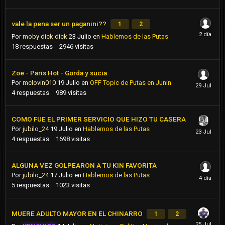
vale la pena ser un paganini??
1
2
Por
moby dick dick
23 Julio
en
Hablemos de las Putas
18
respuestas
2946
visitas
Zoe - Paris Hot - Gorda y sucia
Por
mclovin010
19 Julio
en
OFF Topic de Putas en Junin
4
respuestas
989
visitas
COMO FUE EL PRIMER SERVICIO QUE HIZO TU CASERA
Por
jubilo_24
19 Julio
en
Hablemos de las Putas
4
respuestas
1698
visitas
ALGUNA VEZ GOLPEARON A TU KIN FAVORITA
Por
jubilo_24
17 Julio
en
Hablemos de las Putas
5
respuestas
1023
visitas
MUERE ADULTO MAYOR EN EL CHINARRO
1
2