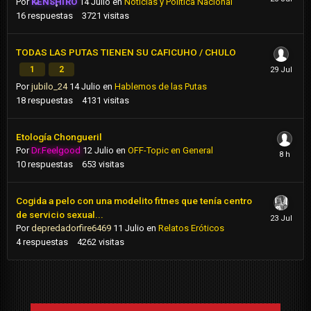
Por
KENSHIRO
14 Julio
en
Noticias y Politica Nacional
16
respuestas
3721
visitas
TODAS LAS PUTAS TIENEN SU CAFICUHO / CHULO
1
2
Por
jubilo_24
14 Julio
en
Hablemos de las Putas
18
respuestas
4131
visitas
Etología Chongueril
Por
Dr.Feelgood
12 Julio
en
OFF-Topic en General
10
respuestas
653
visitas
Cogida a pelo con una modelito fitnes que tenía centro
de servicio sexual...
Por
depredadorfire6469
11 Julio
en
Relatos Eróticos
4
respuestas
4262
visitas