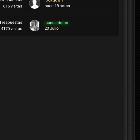
lockdown
hace 18 horas
615
visitas
4
respuestas
juancarriolon
23 Julio
4170
visitas