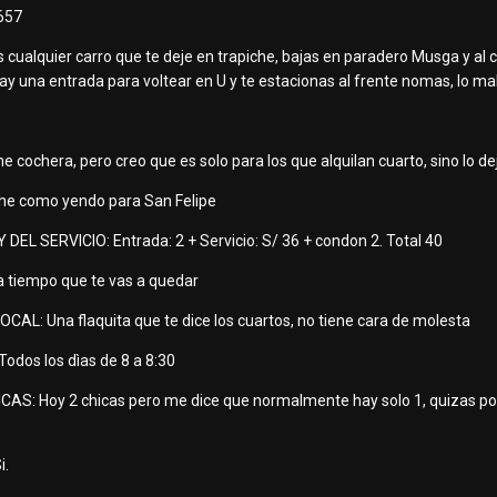
 657
cualquier carro que te deje en trapiche, bajas en paradero Musga y al co
y una entrada para voltear en U y te estacionas al frente nomas, lo malo
ochera, pero creo que es solo para los que alquilan cuarto, sino lo dej
he como yendo para San Felipe
EL SERVICIO: Entrada: 2 + Servicio: S/ 36 + condon 2. Total 40
a tiempo que te vas a quedar
AL: Una flaquita que te dice los cuartos, no tiene cara de molesta
dos los dìas de 8 a 8:30
AS: Hoy 2 chicas pero me dice que normalmente hay solo 1, quizas por
i.