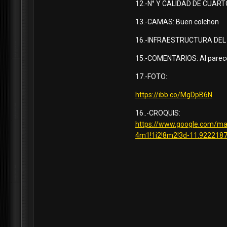
12.-N° Y CALIDAD DE CUARTOS:
13.-CAMAS: Buen colchon
16.-INFRAESTRUCTURA DEL LOC
15.-COMENTARIOS: Al parecer
17.-FOTO:
https://ibb.co/MgDpB6N
16..-CROQUIS:
https://www.google.com/m
4m1!1i2!8m2!3d-11.9222187