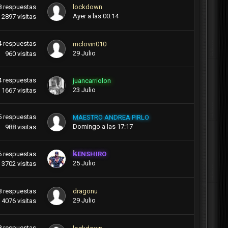
8
respuestas
lockdown
Ayer a las 00:14
2897
visitas
4
respuestas
mclovin010
29 Julio
960
visitas
4
respuestas
juancarriolon
23 Julio
1667
visitas
5
respuestas
MAESTRO ANDREA PIRLO
Domingo a las 17:17
988
visitas
6
respuestas
KENSHIRO
25 Julio
3702
visitas
8
respuestas
dragonu
29 Julio
4076
visitas
8
respuestas