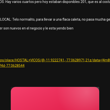
 Hay varios cuartos pero hoy estaban disponibles 201, que es al costa
AL: Telo normalito, para llevar a una flaca caleta, no pasa mucha gen
 son nuevos en el negocio y le esta yendo bien
aps/place/HOSTAL+VICOS/@-11.9222741,-77.0628971,21z/data=!4m
!4d-77.0628544