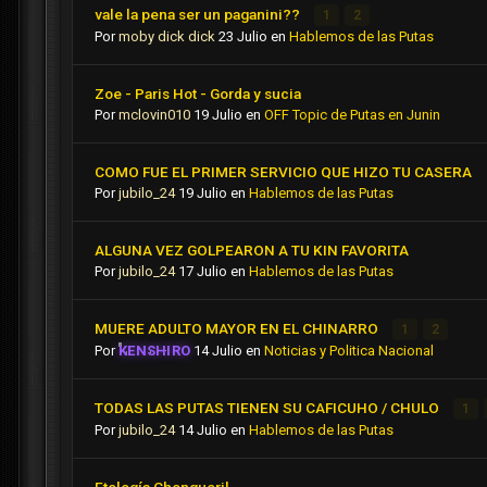
vale la pena ser un paganini??
1
2
Por
moby dick dick
23 Julio
en
Hablemos de las Putas
Zoe - Paris Hot - Gorda y sucia
Por
mclovin010
19 Julio
en
OFF Topic de Putas en Junin
COMO FUE EL PRIMER SERVICIO QUE HIZO TU CASERA
Por
jubilo_24
19 Julio
en
Hablemos de las Putas
ALGUNA VEZ GOLPEARON A TU KIN FAVORITA
Por
jubilo_24
17 Julio
en
Hablemos de las Putas
MUERE ADULTO MAYOR EN EL CHINARRO
1
2
Por
KENSHIRO
14 Julio
en
Noticias y Politica Nacional
TODAS LAS PUTAS TIENEN SU CAFICUHO / CHULO
1
Por
jubilo_24
14 Julio
en
Hablemos de las Putas