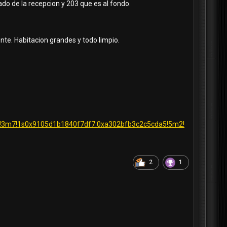
do de la recepcion y 203 que es al fondo.
te. Habitacion grandes y todo limpio.
8!3m7!1s0x9105d1b1840f7df7:0xa302bfb3c2c5cda5!5m2!
2
1