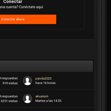
Conectar
una cuenta? Conéctate aquí.
Conectar ahora
9
respuestas
panda2023
hace 16 horas
919
visitas
8
respuestas
akvarium
Martes a las 14:55
3251
visitas