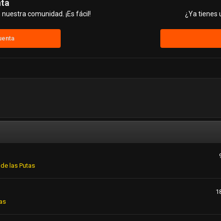
nta
nuestra comunidad. ¡Es fácil!
¿Ya tienes 
uenta
de las Putas
1
as