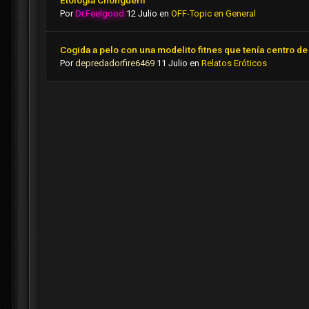
Etología Chongueril
Por
Dr.Feelgood
12 Julio
en
OFF-Topic en General
Cogida a pelo con una modelito fitnes que tenía centro de 
Por
depredadorfire6469
11 Julio
en
Relatos Eróticos