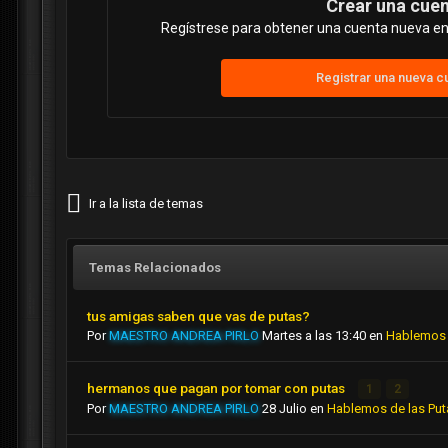
Crear una cue
Regístrese para obtener una cuenta nueva en 
Registrar una nueva c
Ir a la lista de temas
Temas Relacionados
tus amigas saben que vas de putas?
Por
MAESTRO ANDREA PIRLO
Martes a las 13:40
en
Hablemos 
hermanos que pagan por tomar con putas
1
2
Por
MAESTRO ANDREA PIRLO
28 Julio
en
Hablemos de las Put