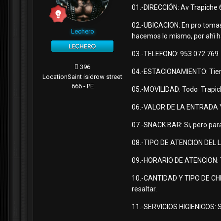
01.-DIRECCIÓN: Av Trapiche
02.-UBICACION: En pro tomas 
Lechero
hacemos lo mismo, por ahì ha
03.-TELEFONO: 953 072 769
396
04.-ESTACIONAMIENTO: Tiene c
Location
Saint isidrow street
666 - PE
05.-MOVILIDAD: Todo Trapic
06.-VALOR DE LA ENTRADA Y D
07.-SNACK BAR: Si, pero par
08.-TIPO DE ATENCION DEL LOC
09.-HORARIO DE ATENCION: To
10.-CANTIDAD Y TIPO DE CHIC
resaltar.
11.-SERVICIOS HIGIENICOS: S