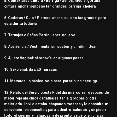
5. Contextura / Cintura / Barriga / Senos: media gordita
cintura ancha senosno tan grandes barriga chelera
6. Caderas / Culo / Piernas: ancha culo no tan grande pero
esta durita todavía
7. Tatuajes o Señas Particulares: no la ve
8. Apariencia / Vestimenta: sin sosten y un vikini Jean
9. Ajuste Vaginal: si todavía en algunas poses
10. Sexo anal: da x 20 maracas
11. Mamada: lo básico solo para pararlo no hace gp
12. Relato del Servicio:este R del día miércoles después de
meter reja ala chica de tatuajes tenía q probarlo otra
malcriada lo vi q estaba chapando moscas y lo consulte m
convenció en consulta y para adentro saludos y un pico x
todo el cuerpo y nalgadas y de pronto se peló en una ya