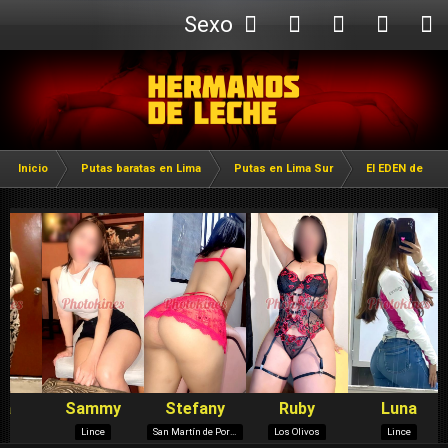
Sexo
Webcam
Inicio
Putas baratas en Lima
Putas en Lima Sur
El EDEN de Luri