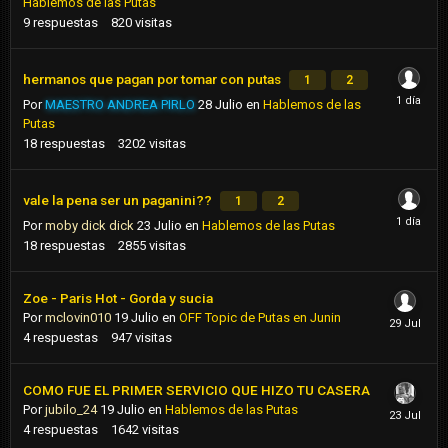
Hablemos de las Putas
9
respuestas
820
visitas
hermanos que pagan por tomar con putas
1
2
Por
MAESTRO ANDREA PIRLO
28 Julio
en
Hablemos de las
Putas
18
respuestas
3202
visitas
vale la pena ser un paganini??
1
2
Por
moby dick dick
23 Julio
en
Hablemos de las Putas
18
respuestas
2855
visitas
Zoe - Paris Hot - Gorda y sucia
Por
mclovin010
19 Julio
en
OFF Topic de Putas en Junin
4
respuestas
947
visitas
COMO FUE EL PRIMER SERVICIO QUE HIZO TU CASERA
Por
jubilo_24
19 Julio
en
Hablemos de las Putas
4
respuestas
1642
visitas