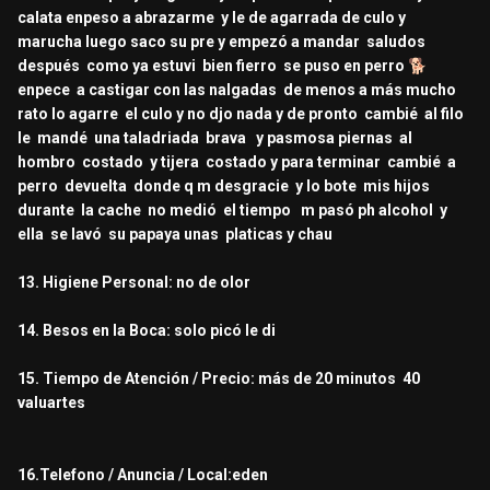
calata enpeso a abrazarme y le de agarrada de culo y
marucha luego saco su pre y empezó a mandar saludos
después como ya estuvi bien fierro se puso en perro
🐕
enpece a castigar con las nalgadas de menos a más mucho
rato lo agarre el culo y no djo nada y de pronto cambié al filo
le mandé una taladriada brava y pasmosa piernas al
hombro costado y tijera costado y para terminar cambié a
perro devuelta donde q m desgracie y lo bote mis hijos
durante la cache no medió el tiempo m pasó ph alcohol y
ella se lavó su papaya unas platicas y chau
13. Higiene Personal: no de olor
14. Besos en la Boca: solo picó le di
15. Tiempo de Atención / Precio: más de 20 minutos 40
valuartes
16.Telefono / Anuncia / Local:eden