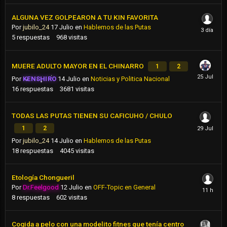
ALGUNA VEZ GOLPEARON A TU KIN FAVORITA
Por
jubilo_24
17 Julio
en
Hablemos de las Putas
5
respuestas
968
visitas
MUERE ADULTO MAYOR EN EL CHINARRO
1
2
Por
KENSHIRO
14 Julio
en
Noticias y Politica Nacional
16
respuestas
3681
visitas
TODAS LAS PUTAS TIENEN SU CAFICUHO / CHULO
1
2
Por
jubilo_24
14 Julio
en
Hablemos de las Putas
18
respuestas
4045
visitas
Etología Chongueril
Por
Dr.Feelgood
12 Julio
en
OFF-Topic en General
8
respuestas
602
visitas
Cogida a pelo con una modelito fitnes que tenía centro