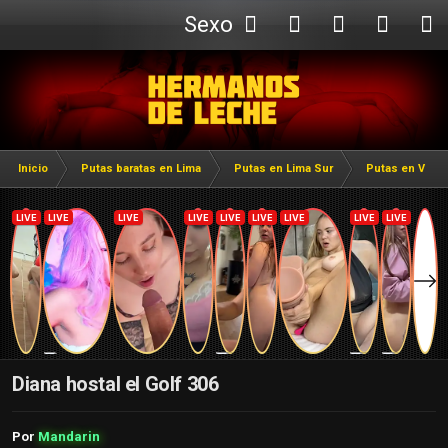
Sexo
Webcam
Inicio
Putas baratas en Lima
Putas en Lima Sur
Putas en Villa 
Diana hostal el Golf 306
Por
Mandarin