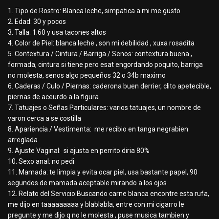
1. Tipo de Rostro: Blanca leche, simpatica a mi me gusto
2. Edad: 30 y pocos
3. Talla: 1.60 y usa tacones altos
4. Color de Piel: blanca leche , son mi debilidad , xuxa rosadita
5. Contextura / Cintura / Barriga / Senos: contextura buena ,
formada, cintura si tiene pero esat engordando poquito, barriga
no molesta, senos algo pequeños 32 o 34b maximo
6. Caderas / Culo / Piernas: caderona buen derrier, clito apetecible,
piernas de aceurdo a la figura
7. Tatuajes o Señas Particulares: varios tatuajes, un nombre de
varon cerca a se costilla
8. Apariencia / Vestimenta: me recibio en tanga negrabien
arreglada
9. Ajuste Vaginal: si ajusta en perrito diria 80%
10. Sexo anal: no pedi
11. Mamada: te limpia y evita ocar piel, usa bastante papel, 90
segundos de mamada aceptable mirando a los ojos
12. Relato del Servicio:Buscando carne blanca encontre esta rufa,
me dijo en taaaaaaaaa y blablabla, entre con mi cigarro le
pregunte y me dijo q no le molesta , puse musica tambien y