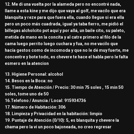
12. Me di una vuelta por la alameda pero no encontré nada,
llame a esta kine y me dijo que vaya al golf, me vacilo que era
blanquita y reze para que fuera ella, cuando llegue si era ella
pero un poco más cuadrada, igual ya taba fierro, me pidió el
billegas alcholcito pot aquí y por allá, un baile cito, su paleto,
metida de mano en la concita y al catre primero al filo de la
cama luego perrito luego cuchara y fua, no me vacilo que
hacía gestos como de incomoda y que no le dé muy fuerte, me
concentre y bote todo, es chevere te hace el habla pero le falta
esmero en la atencion
13. Higiene Personal: alcohol
14. Besos en la Boca: no
15. Tiempo de Atención / Precio: 30 min 75 soles , 15 min 50
soles, tome uno de 50
16.Telefono / Anuncia / Local: 915934736
17. Número de Habitación: 306
18. Limpieza y Privacidad en la habitación: limpio
19. Puntaje de Atención (0/10): 5, es blanquita y chevere la
chama pero la vi un poco bajoneada, no creo regresar