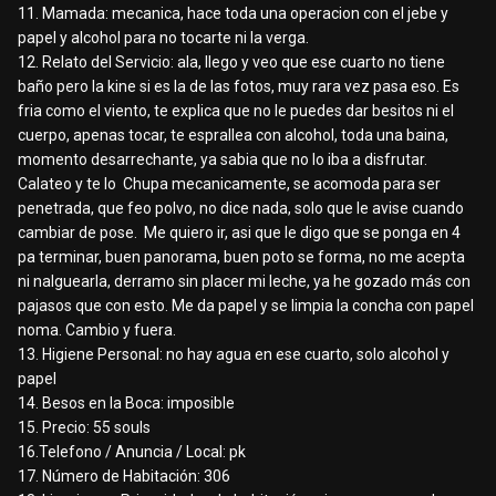
11. Mamada: mecanica, hace toda una operacion con el jebe y
papel y alcohol para no tocarte ni la verga.
12. Relato del Servicio: ala, llego y veo que ese cuarto no tiene
baño pero la kine si es la de las fotos, muy rara vez pasa eso. Es
fria como el viento, te explica que no le puedes dar besitos ni el
cuerpo, apenas tocar, te esprallea con alcohol, toda una baina,
momento desarrechante, ya sabia que no lo iba a disfrutar.
Calateo y te lo Chupa mecanicamente, se acomoda para ser
penetrada, que feo polvo, no dice nada, solo que le avise cuando
cambiar de pose. Me quiero ir, asi que le digo que se ponga en 4
pa terminar, buen panorama, buen poto se forma, no me acepta
ni nalguearla, derramo sin placer mi leche, ya he gozado más con
pajasos que con esto. Me da papel y se limpia la concha con papel
noma. Cambio y fuera.
13. Higiene Personal: no hay agua en ese cuarto, solo alcohol y
papel
14. Besos en la Boca: imposible
15. Precio: 55 souls
16.Telefono / Anuncia / Local: pk
17. Número de Habitación: 306