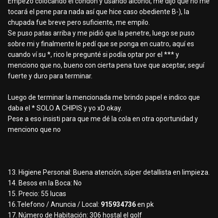
Empezó colocando el condón y usando alcohol, me dijo que no me
tocará el pene para nada así que hice caso obediente B-), la
chupada fue breve pero suficiente, me empilo.
Se puso patas arriba y me pidió que la penetre, luego se puso
sobre mi y finalmente le pedí que se ponga en cuatro, aquí es
cuando ví su *, rico le pregunté si podía optar por el *** y
menciono que no, bueno con cierta pena tuve que aceptar, seguí
fuerte y duro para terminar.
Luego de terminar la mencionada me brindo papel e indico que
daba el * SOLO A CHIPIS y yo xD okay.
Pese a eso insisti para que me dé la cola en otra oportunidad y
menciono que no
13. Higiene Personal: Buena atención, súper detallista en limpieza.
14. Besos en la Boca: No
15. Precio: 55 lucas
16.Telefono / Anuncia / Local:
915934736
en pk
17. Número de Habitación: 306 hostal el golf