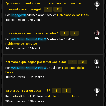
Que hacer cuando te encuentras cara a cara con un
conocido en el chongo?
1
2
Por
Pingagorda
Viernes a las 16:22
en
Hablemos de las Putas
15
respuestas
748
visitas
tus amigas saben que vas de putas?
1
2
Por
MAESTRO ANDREA PIRLO
Martes a las 13:40
en
Hablemos de las Putas
16
respuestas
1544
visitas
hermanos que pagan por tomar con putas
1
2
Por
MAESTRO ANDREA PIRLO
28 Julio
en
Hablemos de las
Putas
18
respuestas
3623
visitas
vale la pena ser un paganini??
1
2
Por
moby dick dick
23 Julio
en
Hablemos de las Putas
20
respuestas
3184
visitas