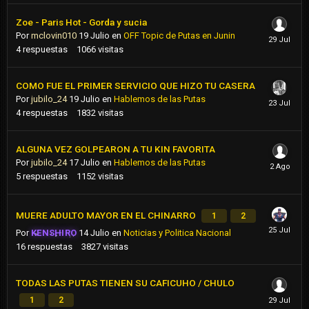
Zoe - Paris Hot - Gorda y sucia
Por
mclovin010
19 Julio
en
OFF Topic de Putas en Junin
4
respuestas
1066
visitas
COMO FUE EL PRIMER SERVICIO QUE HIZO TU CASERA
Por
jubilo_24
19 Julio
en
Hablemos de las Putas
4
respuestas
1832
visitas
ALGUNA VEZ GOLPEARON A TU KIN FAVORITA
Por
jubilo_24
17 Julio
en
Hablemos de las Putas
5
respuestas
1152
visitas
MUERE ADULTO MAYOR EN EL CHINARRO
1
2
Por
KENSHIRO
14 Julio
en
Noticias y Politica Nacional
16
respuestas
3827
visitas
TODAS LAS PUTAS TIENEN SU CAFICUHO / CHULO
1
2