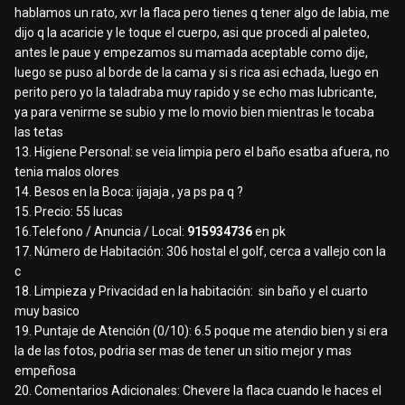
hablamos un rato, xvr la flaca pero tienes q tener algo de labia, me
dijo q la acaricie y le toque el cuerpo, asi que procedi al paleteo,
antes le paue y empezamos su mamada aceptable como dije,
luego se puso al borde de la cama y si s rica asi echada, luego en
perito pero yo la taladraba muy rapido y se echo mas lubricante,
ya para venirme se subio y me lo movio bien mientras le tocaba
las tetas
13. Higiene Personal: se veia limpia pero el baño esatba afuera, no
tenia malos olores
14. Besos en la Boca: ijajaja , ya ps pa q ?
15. Precio: 55 lucas
16.Telefono / Anuncia / Local:
915934736
en pk
17. Número de Habitación: 306 hostal el golf, cerca a vallejo con la
c
18. Limpieza y Privacidad en la habitación: sin baño y el cuarto
muy basico
19. Puntaje de Atención (0/10): 6.5 poque me atendio bien y si era
la de las fotos, podria ser mas de tener un sitio mejor y mas
empeñosa
20. Comentarios Adicionales: Chevere la flaca cuando le haces el