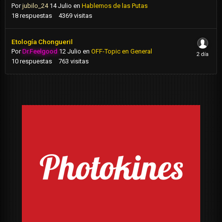
Por
jubilo_24
14 Julio
en
Hablemos de las Putas
18
respuestas
4369
visitas
Etología Chongueril
Por
Dr.Feelgood
12 Julio
en
OFF-Topic en General
10
respuestas
763
visitas