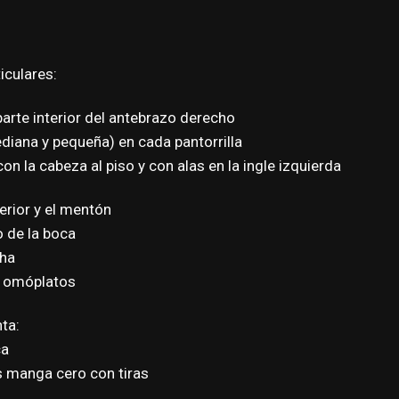
iculares:
parte interior del antebrazo derecho
ediana y pequeña) en cada pantorrilla
on la cabeza al piso y con alas en la ingle izquierda
ferior y el mentón
o de la boca
cha
s omóplatos
ta:
ca
s manga cero con tiras