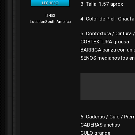
3. Talla: 1.57 aprox
453
4. Color de Piel: Chaufa
Location
South America
5. Contextura / Cintura 
COBTEXTURA gruesa
BARRIGA panza con un 
SENOS medianos los ent
6. Caderas / Culo / Pier
CADERAS anchas
CULO grande