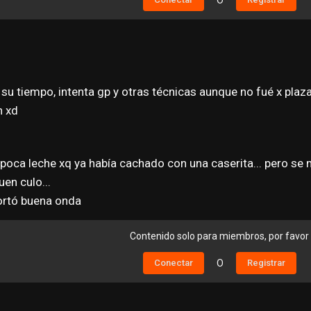
O
 su tiempo, intenta gp y otras técnicas aunque no fué x plaz
n xd
poca leche xq ya había cachado con una caserita... pero se 
en culo...
portó buena onda
Contenido solo para miembros, por favor
Conectar
O
Registrar