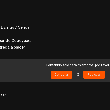
/ Barriga / Senos:
par de Goodyears
rega a placer
Contenido solo para miembros, por favor
Conectar
O
Registrar
nas: