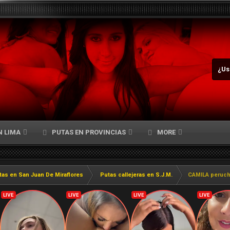
¿Us
N LIMA
PUTAS EN PROVINCIAS
MORE
tas en San Juan De Miraflores
Putas callejeras en S.J.M.
CAMILA peruch