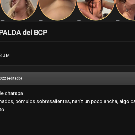
SPALDA del BCP
S.J.M.
2022
(editado)
 de charapa
inados, pómulos sobresalientes, naríz un poco ancha, algo
to