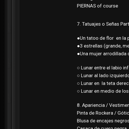
PIERNAS of course
7. Tatuajes o Señas Part
●Un tatoo de flor en la 
●3 estrellas (grande, m
●Una mujer arrodillada c
○ Lunar entre el labio in
○ Lunar al lado izquierd
○ Lunar en la teta dere
○ Lunar en medio de lo
8. Apariencia / Vestimen
Pinta de Rockera / Góti
Blusa de encajes negro
Casaca de cuero negra