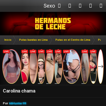
Sexo
Webcam
Inicio
Putas baratas en Lima
Putas en el Centro de Lima
Putas
Carolina chama
Por
66Hunter99