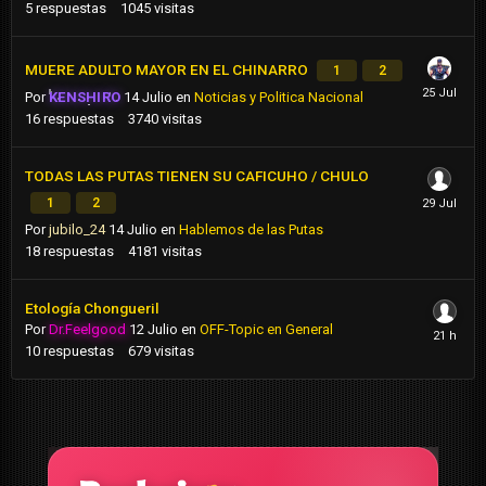
5
respuestas
1045
visitas
MUERE ADULTO MAYOR EN EL CHINARRO
1
2
Por
KENSHIRO
14 Julio
en
Noticias y Politica Nacional
16
respuestas
3740
visitas
TODAS LAS PUTAS TIENEN SU CAFICUHO / CHULO
1
2
Por
jubilo_24
14 Julio
en
Hablemos de las Putas
18
respuestas
4181
visitas
Etología Chongueril
Por
Dr.Feelgood
12 Julio
en
OFF-Topic en General
10
respuestas
679
visitas