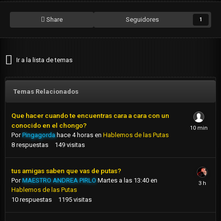
Share
Seguidores
1
Ir a la lista de temas
Temas Relacionados
Que hacer cuando te encuentras cara a cara con un
conocido en el chongo?
Por
Pingagorda
hace 4 horas
en
Hablemos de las Putas
8
respuestas
149
visitas
tus amigas saben que vas de putas?
Por
MAESTRO ANDREA PIRLO
Martes a las 13:40
en
Hablemos de las Putas
10
respuestas
1195
visitas