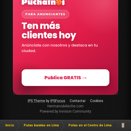
IPS Theme
by
IPSFocus
Contactar
Cookies
Hermanodeleche.com
Powered by Invision Community
Inicio
Putas baratas en Lima
Putas en el Centro de Lima
Putas