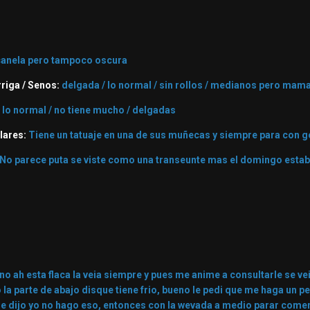
canela pero tampoco oscura
rriga / Senos:
delgada / lo normal / sin rollos / medianos pero mam
lo normal / no tiene mucho / delgadas
ulares:
Tiene un tatuaje en una de sus muñecas y siempre para con go
No parece puta se viste como una transeunte mas el domingo estaba
o ah esta flaca la veia siempre y pues me anime a consultarle se ve
o la parte de abajo disque tiene frio, bueno le pedi que me haga un 
 me dijo yo no hago eso, entonces con la wevada a medio parar com