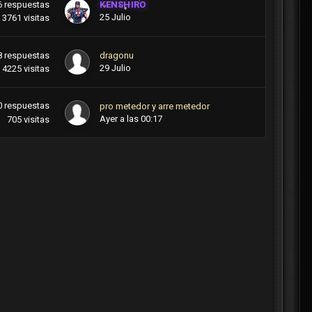
6
respuestas
KENSHIRO
25 Julio
3761
visitas
8
respuestas
dragonu
29 Julio
4225
visitas
0
respuestas
pro metedor y arre metedor
Ayer a las 00:17
705
visitas