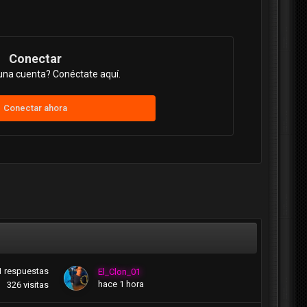
Conectar
una cuenta? Conéctate aquí.
Conectar ahora
1
respuestas
El_Clon_01
hace 1 hora
326
visitas