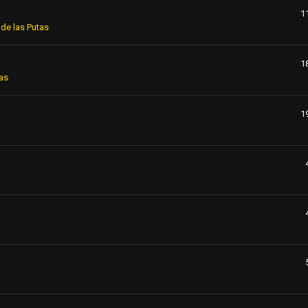
1
de las Putas
1
as
1