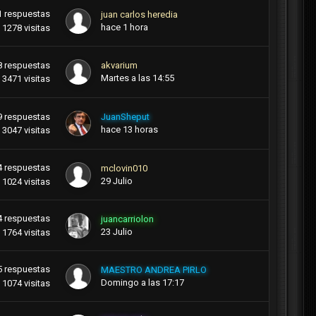
1
respuestas
juan carlos heredia
hace 1 hora
1278
visitas
8
respuestas
akvarium
Martes a las 14:55
3471
visitas
9
respuestas
JuanSheput
hace 13 horas
3047
visitas
4
respuestas
mclovin010
29 Julio
1024
visitas
4
respuestas
juancarriolon
23 Julio
1764
visitas
5
respuestas
MAESTRO ANDREA PIRLO
Domingo a las 17:17
1074
visitas