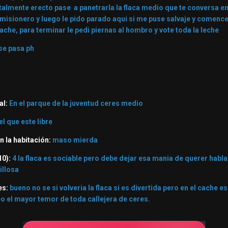
totalmente erecto pase a panetrarla la flaca medio que te conversa
isionero y luego le pido parado aqui si me puse salvaje y comence 
cache, para terminar le pedi piernas al hombro y vote toda la leche
se pasa ph
al:
En el parque de la juventud ceres medio
el que este libre
n la habitación:
maso mierda
10):
4 la flaca es sociable pero debe dejar esa mania de querer habl
illosa
es:
bueno no se si volveria la flaca si es divertida pero en el cache es
eo el mayor temor de toda callejera de ceres.