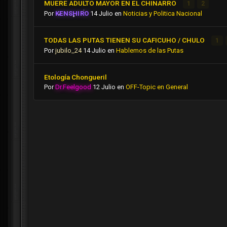
MUERE ADULTO MAYOR EN EL CHINARRO
1
2
Por
KENSHIRO
14 Julio
en
Noticias y Politica Nacional
TODAS LAS PUTAS TIENEN SU CAFICUHO / CHULO
1
Por
jubilo_24
14 Julio
en
Hablemos de las Putas
Etología Chongueril
Por
Dr.Feelgood
12 Julio
en
OFF-Topic en General