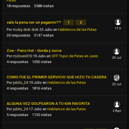
Putas
18
respuestas
3588
visitas
vale la pena ser un paganini??
1
2
Por
moby dick dick
23 Julio
en
Hablemos de las Putas
20
respuestas
3147
visitas
Zoe - Paris Hot - Gorda y sucia
Por
mclovin010
19 Julio
en
OFF Topic de Putas en Junin
4
respuestas
1050
visitas
COMO FUE EL PRIMER SERVICIO QUE HIZO TU CASERA
Por
jubilo_24
19 Julio
en
Hablemos de las Putas
4
respuestas
1816
visitas
ALGUNA VEZ GOLPEARON A TU KIN FAVORITA
Por
jubilo_24
17 Julio
en
Hablemos de las Putas
5
respuestas
1130
visitas