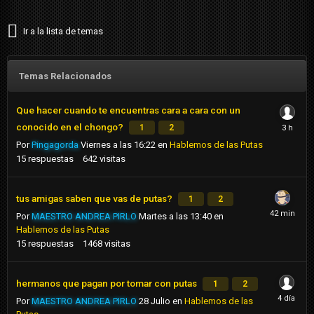
Ir a la lista de temas
Temas Relacionados
Que hacer cuando te encuentras cara a cara con un
conocido en el chongo?
1
2
Por
Pingagorda
Viernes a las 16:22
en
Hablemos de las Putas
15
respuestas
642
visitas
tus amigas saben que vas de putas?
1
2
Por
MAESTRO ANDREA PIRLO
Martes a las 13:40
en
Hablemos de las Putas
15
respuestas
1468
visitas
hermanos que pagan por tomar con putas
1
2
Por
MAESTRO ANDREA PIRLO
28 Julio
en
Hablemos de las