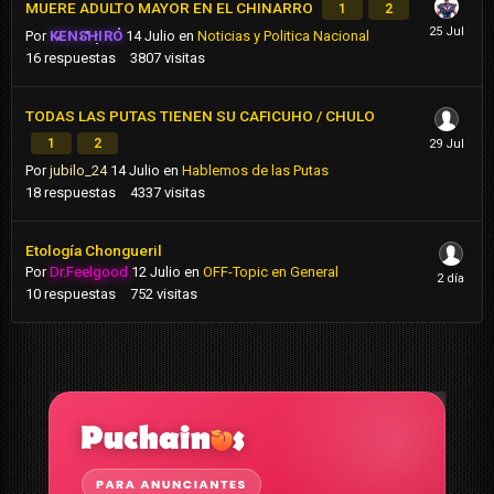
MUERE ADULTO MAYOR EN EL CHINARRO
1
2
Por
KENSHIRO
14 Julio
en
Noticias y Politica Nacional
16
respuestas
3807
visitas
TODAS LAS PUTAS TIENEN SU CAFICUHO / CHULO
1
2
Por
jubilo_24
14 Julio
en
Hablemos de las Putas
18
respuestas
4337
visitas
Etología Chongueril
Por
Dr.Feelgood
12 Julio
en
OFF-Topic en General
10
respuestas
752
visitas