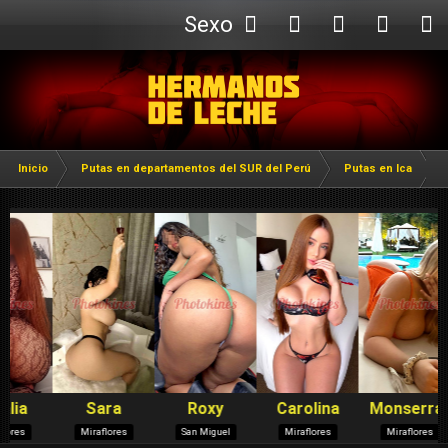
Sexo
Webcam
Inicio
Putas en departamentos del SUR del Perú
Putas en Ica