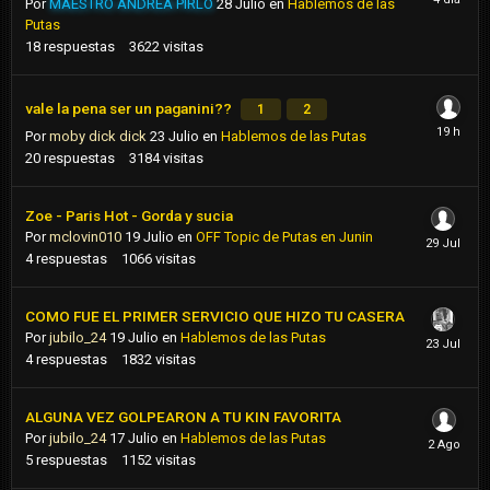
Por
MAESTRO ANDREA PIRLO
28 Julio
en
Hablemos de las
Putas
18
respuestas
3622
visitas
vale la pena ser un paganini??
1
2
Por
moby dick dick
23 Julio
en
Hablemos de las Putas
20
respuestas
3184
visitas
Zoe - Paris Hot - Gorda y sucia
Por
mclovin010
19 Julio
en
OFF Topic de Putas en Junin
4
respuestas
1066
visitas
COMO FUE EL PRIMER SERVICIO QUE HIZO TU CASERA
Por
jubilo_24
19 Julio
en
Hablemos de las Putas
4
respuestas
1832
visitas
ALGUNA VEZ GOLPEARON A TU KIN FAVORITA
Por
jubilo_24
17 Julio
en
Hablemos de las Putas
5
respuestas
1152
visitas