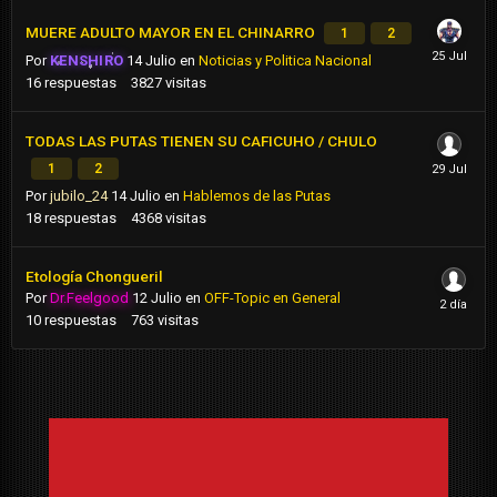
MUERE ADULTO MAYOR EN EL CHINARRO
1
2
Por
KENSHIRO
14 Julio
en
Noticias y Politica Nacional
16
respuestas
3827
visitas
TODAS LAS PUTAS TIENEN SU CAFICUHO / CHULO
1
2
Por
jubilo_24
14 Julio
en
Hablemos de las Putas
18
respuestas
4368
visitas
Etología Chongueril
Por
Dr.Feelgood
12 Julio
en
OFF-Topic en General
10
respuestas
763
visitas