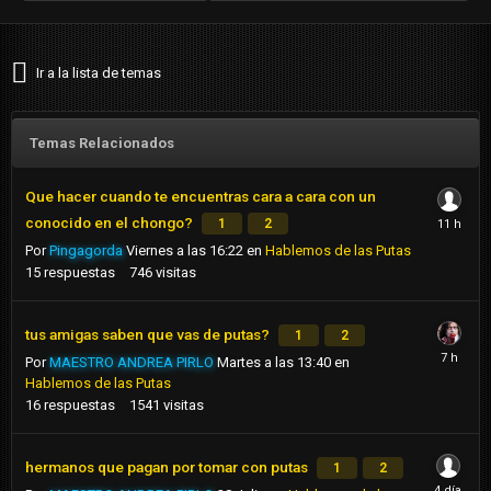
Ir a la lista de temas
Temas Relacionados
Que hacer cuando te encuentras cara a cara con un
conocido en el chongo?
1
2
Por
Pingagorda
Viernes a las 16:22
en
Hablemos de las Putas
15
respuestas
746
visitas
tus amigas saben que vas de putas?
1
2
Por
MAESTRO ANDREA PIRLO
Martes a las 13:40
en
Hablemos de las Putas
16
respuestas
1541
visitas
hermanos que pagan por tomar con putas
1
2