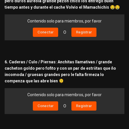
pero duros aureola grande pezon chico los entrego buen
tiempo antes y durante el cache Volvio el Mamachichis
🤤
🤤
Contenido solo para miembros, por favor
Conectar
O
Registrar
6. Caderas / Culo / Piernas: Anchitas llamativas / grande
cacheton goldo pero fofito y con un par de estriitas que ño
incomoda / gruesas grandes pero le falta firmeza lo
compenza que las abre bien
🫠
Contenido solo para miembros, por favor
Conectar
O
Registrar