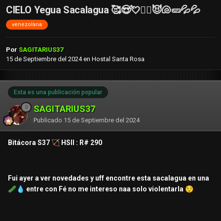
CIELO Yegua Sacalagua 🥰😍💘❤️‍🔥😈🐚🥒💦💦
venezolana
Por
SAGITARIUS37
15 de Septiembre del 2024
en
Hostal Santa Rosa
Esta es una publicación popular
SAGITARIUS37
Publicado
15 de Septiembre del 2024
Bitácora S37
🏹
HSII : R# 290
Fui ayer a ver novedades y uff encontre esta sacalagua en una
🥒
💧
entre con Fé no me intereso naa solo violentarla
😌