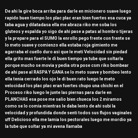
De ahi la gire boca arriba para darle en micionero suave luego
rapido buen tiempo los plac plac eran bien fuertes esa cuca ya
taba agua y dilatadasa ella me abraza riko me soba los
gluteos y espalda yo sigo de ahi pase a patas al hombro tijeras
y la prepare para el SUMO la enrollo pego frente con frente se
lo meto suave y comienzo ella estaba roja gimiento me
agarraba el cuello duro asi que le meti Velocidad sin piedad
ella grito mas fuerte le di buen tiempo ya tube que soltarla
porque mucho se movia y pedia otra pose csm riko bombear
de ahi pase al RASPA Y GANA se lo meto suave y bombeo lento
ella tenia cerrado los ojo le di buen rato luego le meto
velocidad los plac plac eran fuertes chupo una chichi en el
Proceso riko luego le junte las piernas para darle en
PLANCHAS esa pose me salio bien chueca los 2 miramos
como se lo comia mientras le daba lento de ahi subi la
velocidad y profundida donde senti todos sus flujos vaginales
uff Delicioso ella me lamia los pectorales luego me mordio ya
la tube que soltar ya mi avena llamaba