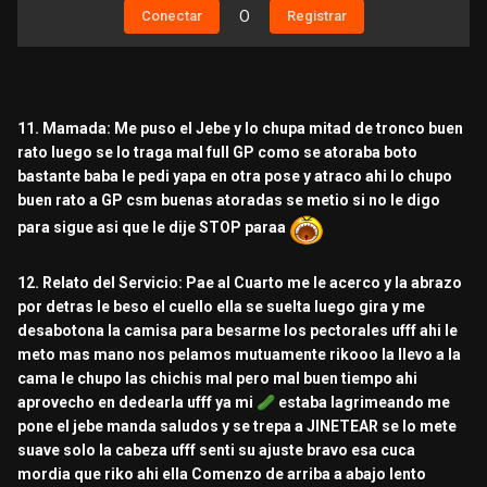
Conectar
O
Registrar
11. Mamada: Me puso el Jebe y lo chupa mitad de tronco buen
rato luego se lo traga mal full GP como se atoraba boto
bastante baba le pedi yapa en otra pose y atraco ahi lo chupo
buen rato a GP csm buenas atoradas se metio si no le digo
para sigue asi que le dije STOP paraa
12. Relato del Servicio: Pae al Cuarto me le acerco y la abrazo
por detras le beso el cuello ella se suelta luego gira y me
desabotona la camisa para besarme los pectorales ufff ahi le
meto mas mano nos pelamos mutuamente rikooo la llevo a la
cama le chupo las chichis mal pero mal buen tiempo ahi
aprovecho en dedearla ufff ya mi
🥒
estaba lagrimeando me
pone el jebe manda saludos y se trepa a JINETEAR se lo mete
suave solo la cabeza ufff senti su ajuste bravo esa cuca
mordia que riko ahi ella Comenzo de arriba a abajo lento