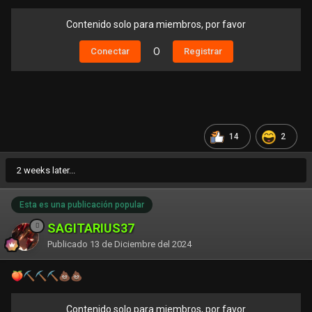
Contenido solo para miembros, por favor
Conectar
O
Registrar
14
2
2 weeks later...
Esta es una publicación popular
SAGITARIUS37
Publicado
13 de Diciembre del 2024
🍑
⛏️
⛏️
⛏️
💩
💩
Contenido solo para miembros, por favor