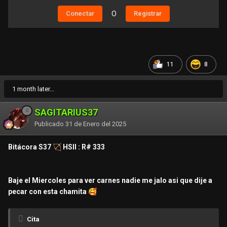
Conectar
O
Registrar
11
8
1 month later...
SAGITARIUS37
Publicado
31 de Enero del 2025
Bitácora
S37
🏹
HSII : R# 333
Baje el Miercoles para ver carnes nadie me jalo asi que dije a
pecar con esta chamita
🥰
Cita