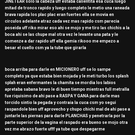
JINETEAR solo la cabeza uff estaba calientita esa cuca luego
mitad de tronco rapido y luego completo le
metio una raneada
brava rapida los plac plac eran fuertes ella se movia en
circulos adelante atraz cada vez mas rapido csm parecia
poseida uff riko mirar eso ahi se mojo y me tiro las chichis a la
boca ahi se las chupe mal otra vez le levante una pata y le
comenze a dar rapido uff ella gemia rikooo me empezo a
besar el cuello csm ya la tube que girarla
boca arriba para darle en MICIONERO uff se lo sampe
completo ya que estaba bien mojada y le meti turbo los splash
splah eran enfermantes la chamita se mordia los labios
apretaba sabana bravo le di buen tiempo mientras full metralla
fue riquisimo de ahi pase a RASPA Y GANA para darle mas
torcido sintio la pegada y contraia la cuca csm yo segui
raspandole bien uff aprovecho y chupo chichi mal de ahi pase a
juntarle las piernas para darle PLANCHAS y penetrarla por la
parte superior de la vagina el raspado era bueno se mojo otra
vez me abrazo fuerte ufff ya tube que despegarme