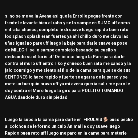
si no se me va la Avena asi que la Enrolle pegue frente con
frente le levante bien el rabo y se lo sampe en SUMO uff como
entraba chueco, completo le di suave luego rapido buen rato
los splash splash eran fuertes ya ahi chillo duro me clavo las
uñas igual no pare uff luego la baje para darle suave en pose
de MILECHI se lo sampe completo besando su cuello y
dedeando su clitoris uff Delicioso luego la Pare para darle
contra el muro uff entro riko y chueco buen rato me canso y la
jalo conmigo y me siento al filo de la cama para que se de sus
SENTONES lo hace rapido y fuerte se agarra de la pared y se
mete un tuerquin bravo uff ya mi avena queria salir me paro le
doy contra el Muro luego la giro para POLLITO TOMANDO
AGUA dandole duro sin piedad
Luego la subo a la cama para darle en FIRULAIS
🐕
puso pecho
al colchon se le formo un culo Animal le doy suave luego
Rapido buen rato uff luego me paro en la cama para meterle