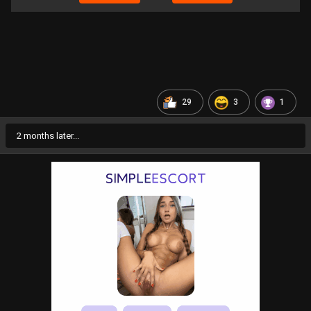
29
3
1
2 months later...