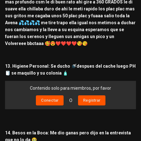
mas profundo csm le di buen rato ahi gire a 360 GRADOS le di
suave ella chillaba duro de ahi le meti rapido los plac plac mas
sus gritos me cagaba unos 50 plac plac y fuaaa salio toda la
Avena
💦
💦
💦
💦
me tire trapo ella igual nos metimos a duchar
nos cambiamos y la lleve a su esquina esperamos que se
fueran los serenos y lleguen sus amigas un pico y un
Volvereee bbctaaa
🥰
😍
❤️
❤️
❤️
❤️
😘
😘
13. Higiene Personal: Se ducho
🚿
despues del cache luego PH
🧻
se maquillo y su colonia
🧴
Contenido solo para miembros, por favor
Conectar
O
Registrar
14. Besos en la Boca: Me dio ganas pero dijo en la entrevista
que no lo da
🥹