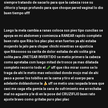
siempre tratando de sacarlo para que la cabeza rose su
clitoris y luego profundo para que choque pared vaginal lo dio
buen tiempo ufff
Luego la mela cambia a ranas coloca sus pies tipo cunclias se
apoya en mi abdomen y comienza a RANEAR rapido completo
buen rato que Riko los plac plac eran fuertes ya ahi estaba
mojando la jalo para chupar chichi mientras se ajusticia
que
Rikooooo su carita de dolor exitaba de ahi solita gira
solita para JINETEAR INVERTIDO se metio primero la cabeza
como apretaba csm luego mitad de tronco ya mas dilatada
completo recorrio todo el
🥒
uff que riko mirar como se lo
traga de ahi le metio mas velocidad donde mojo mal de ahi
paso a poner los tobillos en la cama y tiro el cuerpo para
adelante doblandome la
🍌
uff se metio una raspada brava que
casi me caga ella gemia la cara de sufrimiento me arrechaba
mal no aguante y le di en la pose del CRUZIFIJO buen rato
ajuste bravo como gritaba puro plac plac