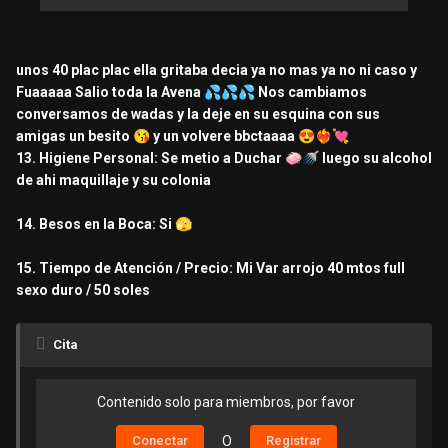
unos 40 plac plac ella gritaba decia ya no mas ya no ni caso y
Fuaaaaa Salio toda la Avena
💦
💦
💦
Nos cambiamos
conversamos de wadas y la deje en su esquina con sus
amigas un besito
😘
y un volvere bbctaaaa
😍
❤️‍🔥
💘
13. Higiene Personal: Se metio a Duchar
🧼
🚿
luego su alcohol
de ahi maquillaje y su colonia
14. Besos en la Boca: Si
🫣
15. Tiempo de Atención / Precio: Mi Var arrojo 40 mtos full
sexo duro / 50 soles
Cita
Contenido solo para miembros, por favor
Conectar
O
Registrar