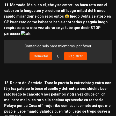
11. Mamada: Me puso el jebe y se entretubo buen rato con el
cabezon lo lengueteo y preciono uff luego mitad del tronco
rapido mirandome con esos ojitos
🥹
luego Solita se atoro en
GP buen rato como babeaba hacia ahorcadas y seguia luego
respiraba para otra vez atorarse ya tube que decir STOP
paraaaaa
Contenido solo para miembros, por favor
Conectar
O
Registrar
12. Relato del Servicio: Toco la puerta la entrevisto y entro con
fé y fua
paleteo le bese el cuello y defrente a sus chichis buen
rato luego le cancelo y nos pelamos y otra vez chupe chi chi
mal pero mal buen rato ella encima aproveche en rasparle
Pelayo por su Cuca uff mojo riko csm casi se mete asi que me
puso el Jebe mando Saludos buen rato luego se trepo suave a