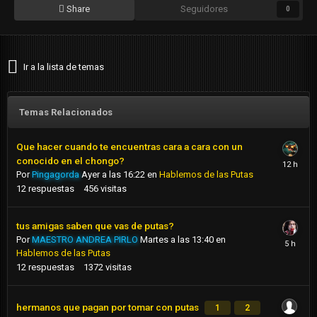
Share
Seguidores
0
Ir a la lista de temas
Temas Relacionados
Que hacer cuando te encuentras cara a cara con un
conocido en el chongo?
Por
Pingagorda
Ayer a las 16:22
en
Hablemos de las Putas
12
respuestas
456
visitas
tus amigas saben que vas de putas?
Por
MAESTRO ANDREA PIRLO
Martes a las 13:40
en
Hablemos de las Putas
12
respuestas
1372
visitas
hermanos que pagan por tomar con putas
1
2