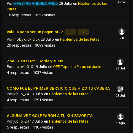
Por
MAESTRO ANDREA PIRLO
28 Julio
en
Hablemos de las
Putas
18
respuestas
3527
visitas
vale la pena ser un paganini??
1
2
Por
moby dick dick
23 Julio
en
Hablemos de las Putas
20
respuestas
3093
visitas
Zoe - Paris Hot - Gorda y sucia
Por
mclovin010
19 Julio
en
OFF Topic de Putas en Junin
4
respuestas
1037
visitas
COMO FUE EL PRIMER SERVICIO QUE HIZO TU CASERA
Por
jubilo_24
19 Julio
en
Hablemos de las Putas
4
respuestas
1791
visitas
ALGUNA VEZ GOLPEARON A TU KIN FAVORITA
Por
jubilo_24
17 Julio
en
Hablemos de las Putas
5
respuestas
1107
visitas