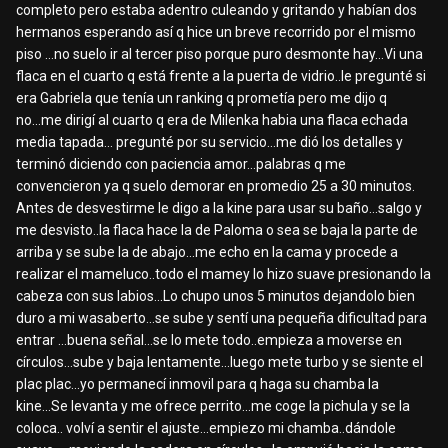
completo pero estaba adentro culeando y gritando y habían dos
hermanos esperando así q hice un breve recorrido por el mismo
piso ...no suelo ir al tercer piso porque puro desmonte hay...Vi una
flaca en el cuarto q está frente a la puerta de vidrio..le pregunté si
era Gabriela que tenía un ranking q prometía pero me dijo q
no...me dirigí al cuarto q era de Milenka habia una flaca echada
media tapada... pregunté por su servicio...me dió los detalles y
terminó diciendo con paciencia amor...palabras q me
convencieron ya q suelo demorar en promedio 25 a 30 minutos.
Antes de desvestirme le digo a la kine para usar su baño...salgo y
me desvisto..la flaca hace la de Paloma o sea se baja la parte de
arriba y se sube la de abajo...me echo en la cama y procede a
realizar el mameluco..todo el mamey lo hizo suave presionando la
cabeza con sus labios...Lo chupo unos 5 minutos dejandolo bien
duro a mi wasaberto...se sube y sentí una pequeña dificultad para
entrar ...buena señal...se lo mete todo..empieza a moverse en
círculos...sube y baja lentamente...luego mete turbo y se siente el
plac plac...yo permanecí inmovil para q haga su chamba la
kine...Se levanta y me ofrece perrito...me coge la pichula y se la
coloca.. volví a sentir el ajuste...empiezo mi chamba..dándole