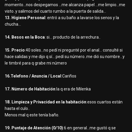
momento...nos despegamos ...me alcanza papel ...me limpio...me
visto..y salimos del cuarto rumbo a la puerta de salida...
13. Higiene Personal
: entró a su baño a lavarse los senos y la
chucha...
14. Besos en la Boca
: si... producto de la arrechura..
15. Precio
:40 soles...no pedí ni pregunté por el anal... consulté si
hace salidas y me dijo q sí... pedí su número..me dió su nombre...y
le timbré para q grabe mi número
16.Telefono / Anuncia / Local
:Cariños
17. Número de Habitación
:la q era de Milenka
18. Limpieza y Privacidad en la habitación
:esos cuartos están
hasta el culo..
Menos mal q este tenía baño.
19. Puntaje de Atención (0/10)
:6 en general...me gustó q se