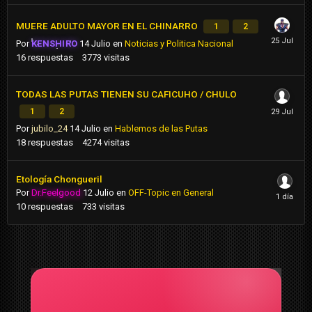
MUERE ADULTO MAYOR EN EL CHINARRO
1
2
Por
KENSHIRO
14 Julio
en
Noticias y Politica Nacional
16
respuestas
3773
visitas
TODAS LAS PUTAS TIENEN SU CAFICUHO / CHULO
1
2
Por
jubilo_24
14 Julio
en
Hablemos de las Putas
18
respuestas
4274
visitas
Etología Chongueril
Por
Dr.Feelgood
12 Julio
en
OFF-Topic en General
10
respuestas
733
visitas