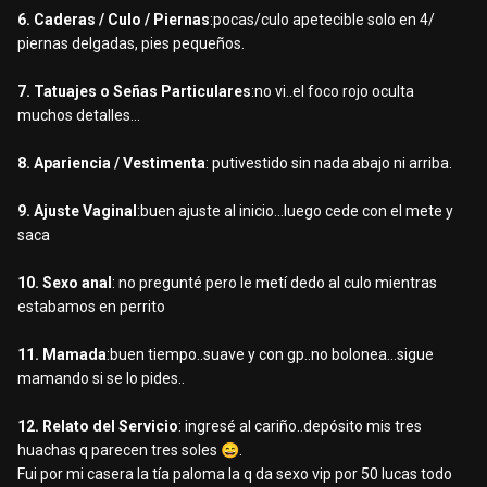
6. Caderas / Culo / Piernas
:pocas/culo apetecible solo en 4/
piernas delgadas, pies pequeños.
7. Tatuajes o Señas Particulares
:no vi..el foco rojo oculta
muchos detalles...
8. Apariencia / Vestimenta
: putivestido sin nada abajo ni arriba.
9. Ajuste Vaginal
:buen ajuste al inicio...luego cede con el mete y
saca
10. Sexo anal
: no pregunté pero le metí dedo al culo mientras
estabamos en perrito
11. Mamada
:buen tiempo..suave y con gp..no bolonea...sigue
mamando si se lo pides..
12. Relato del Servicio
: ingresé al cariño..depósito mis tres
huachas q parecen tres soles
😄
.
Fui por mi casera la tía paloma la q da sexo vip por 50 lucas todo