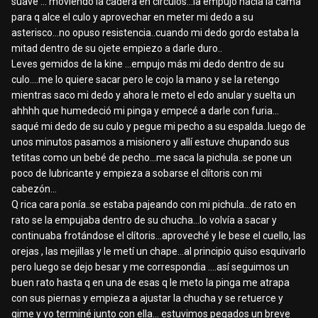
suave ... moviendo la cadera en círculos...la empujó hacia la cama
para q alce el culo y aprovechar en meter mi dedo a su
asterisco...no opuso resistencia..cuando mi dedo gordo estaba la
mitad dentro de su ojete empiezo a darle duro..
Leves gemidos de la kine ...empujo más mi dedo dentro de su
culo....me lo quiere sacar pero le cojo la mano y se la retengo
mientras saco mi dedo y ahora le meto el edo anular y suelta un
ahhhh que humedeció mi pinga y empecé a darle con furia...
saqué mi dedo de su culo y pegue mi pecho a su espalda..luego de
unos minutos pasamos a misionero y allí estuve chupando sus
tetitas como un bebé de pecho...me saca la pichula..se pone un
poco de lubricante y empieza a sobarse el clítoris con mi
cabezón...
Q rica cara ponía..se estaba pajeando con mi pichula...de rato en
rato se la empujaba dentro de su chucha...lo volvía a sacar y
continuaba frotándose el clítoris...aproveché y le bese el cuello, las
orejas , las mejillas y le metí un chape...al principio quiso esquivarlo
pero luego se dejo besar y me correspondia ....así seguimos un
buen rato hasta q en una de esas q le meto la pinga me atrapa
con sus piernas y empieza a ajustar la chucha y se retuerce y
gime y yo terminé junto con ella... estuvimos pegados un breve