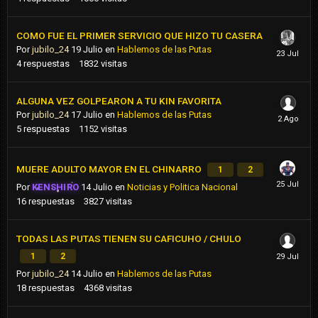
COMO FUE EL PRIMER SERVICIO QUE HIZO TU CASERA
Por
jubilo_24
19 Julio
en
Hablemos de las Putas
4
respuestas
1832
visitas
ALGUNA VEZ GOLPEARON A TU KIN FAVORITA
Por
jubilo_24
17 Julio
en
Hablemos de las Putas
5
respuestas
1152
visitas
MUERE ADULTO MAYOR EN EL CHINARRO
1
2
Por
KENSHIRO
14 Julio
en
Noticias y Politica Nacional
16
respuestas
3827
visitas
TODAS LAS PUTAS TIENEN SU CAFICUHO / CHULO
1
2
Por
jubilo_24
14 Julio
en
Hablemos de las Putas
18
respuestas
4368
visitas