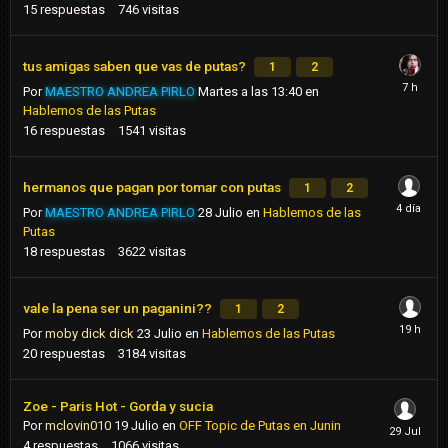
15
respuestas
746
visitas
tus amigas saben que vas de putas?
1
2
Por
MAESTRO ANDREA PIRLO
Martes a las 13:40
en
Hablemos de las Putas
16
respuestas
1541
visitas
hermanos que pagan por tomar con putas
1
2
Por
MAESTRO ANDREA PIRLO
28 Julio
en
Hablemos de las
Putas
18
respuestas
3622
visitas
vale la pena ser un paganini??
1
2
Por
moby dick dick
23 Julio
en
Hablemos de las Putas
20
respuestas
3184
visitas
Zoe - Paris Hot - Gorda y sucia
Por
mclovin010
19 Julio
en
OFF Topic de Putas en Junin
4
respuestas
1066
visitas