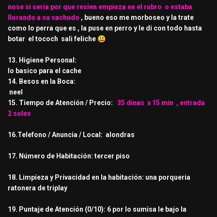
nose si seria por que resien empieza en el rubro o estaba
llorando a su cachudo
, bueno eso me morboseo y la trate
como lo perra que es , la puse en perro y le di con todo hasta
botar el tococh sali feliche
😃
13. Higiene Personal:
lo basico para el cache
14. Besos en la Boca:
neel
15. Tiempo de Atención / Precio:
35 dinas x 15 min , entrada
2 soles
16.Telefono / Anuncia / Local: alondras
17. Número de Habitación: tercer piso
18. Limpieza y Privacidad en la habitación: una porqueria
ratonera de triplay
19. Puntaje de Atención (0/10): 6 por lo sumisa le bajo la