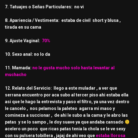
7. Tatuajes o Señas Particulares: no vi
8. Apariencia / Vestimenta: estaba de civil short y blusa ,
tirada en su cama
9. Ajuste Vaginal:
70%
10. Sexo anal: no lo da
11. Mamada:
no le gusta mucho solo hasta levantar al
muchacho
12. Relato del Servicio: llego a este muladar , a ver que
serrana encuentro por aca subo al tercer piso ahi estaba ella
asi que le hago la entrevista y paso el filtro, ya una vez dentro
le cancelo , nos pelamos la paleteo agarra mi maso y
comineza a succionar , de ahi le subo a la cama y le abro las
patas y se lo sampo , le doy suave ya que andaba cansado
🫠
acelero un poco que ricas patas tenia la chola se le ve sexy
con su pulsera tobillera , jajaj de ahi veo que
estaba llorosa