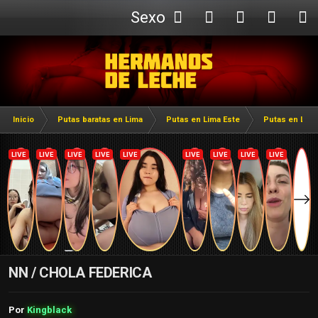
Sexo
Webcam
Inicio
Putas baratas en Lima
Putas en Lima Este
Putas en Luri
NN / CHOLA FEDERICA
Por
Kingblack