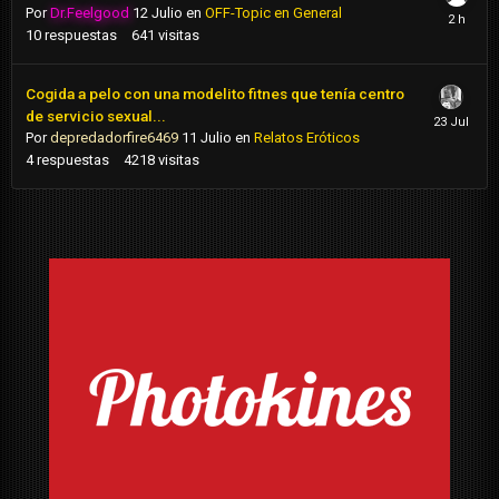
Por
Dr.Feelgood
12 Julio
en
OFF-Topic en General
10
respuestas
641
visitas
Cogida a pelo con una modelito fitnes que tenía centro
de servicio sexual...
Por
depredadorfire6469
11 Julio
en
Relatos Eróticos
4
respuestas
4218
visitas