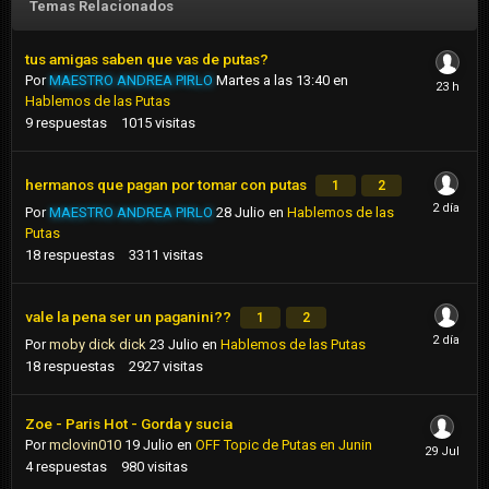
Temas Relacionados
tus amigas saben que vas de putas?
Por
MAESTRO ANDREA PIRLO
Martes a las 13:40
en
Hablemos de las Putas
9
respuestas
1015
visitas
hermanos que pagan por tomar con putas
1
2
Por
MAESTRO ANDREA PIRLO
28 Julio
en
Hablemos de las
Putas
18
respuestas
3311
visitas
vale la pena ser un paganini??
1
2
Por
moby dick dick
23 Julio
en
Hablemos de las Putas
18
respuestas
2927
visitas
Zoe - Paris Hot - Gorda y sucia
Por
mclovin010
19 Julio
en
OFF Topic de Putas en Junin
4
respuestas
980
visitas