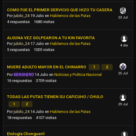
COMO FUE EL PRIMER SERVICIO QUE HIZO TU CASERA
Por
jubilo_24
19 Julio
en
Hablemos de las Putas
4
respuestas
1680
visitas
ALGUNA VEZ GOLPEARON A TU KIN FAVORITA
Por
jubilo_24
17 Julio
en
Hablemos de las Putas
5
respuestas
1005
visitas
MUERE ADULTO MAYOR EN EL CHINARRO
1
2
Por
KENSHIRO
14 Julio
en
Noticias y Politica Nacional
16
respuestas
3709
visitas
TODAS LAS PUTAS TIENEN SU CAFICUHO / CHULO
1
2
Por
jubilo_24
14 Julio
en
Hablemos de las Putas
18
respuestas
4107
visitas
Etología Chongueril