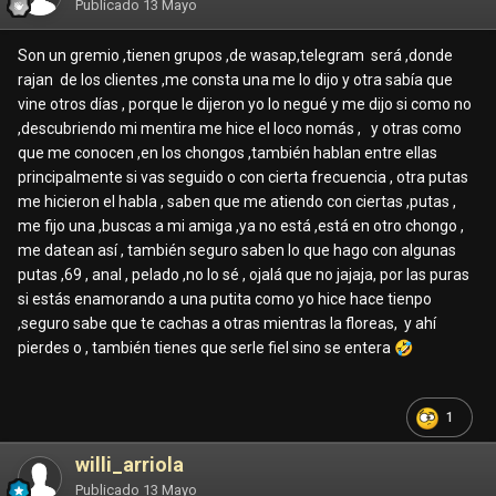
Publicado
13 Mayo
Son un gremio ,tienen grupos ,de wasap,telegram será ,donde
rajan de los clientes ,me consta una me lo dijo y otra sabía que
vine otros días , porque le dijeron yo lo negué y me dijo si como no
,descubriendo mi mentira me hice el loco nomás , y otras como
que me conocen ,en los chongos ,también hablan entre ellas
principalmente si vas seguido o con cierta frecuencia , otra putas
me hicieron el habla , saben que me atiendo con ciertas ,putas ,
me fijo una ,buscas a mi amiga ,ya no está ,está en otro chongo ,
me datean así , también seguro saben lo que hago con algunas
putas ,69 , anal , pelado ,no lo sé , ojalá que no jajaja, por las puras
si estás enamorando a una putita como yo hice hace tienpo
,seguro sabe que te cachas a otras mientras la floreas, y ahí
pierdes o , también tienes que serle fiel sino se entera
🤣
1
willi_arriola
Publicado
13 Mayo