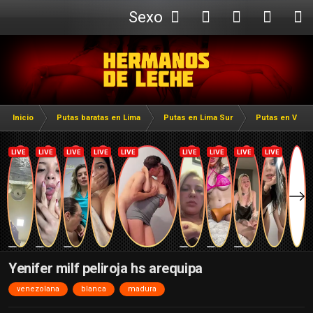
Sexo
Webcam
Inicio
Putas baratas en Lima
Putas en Lima Sur
Putas en Villa 
Yenifer milf peliroja hs arequipa
venezolana
blanca
madura