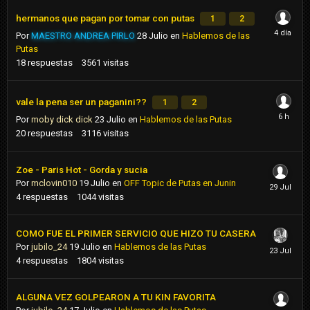
hermanos que pagan por tomar con putas
1
2
Por
MAESTRO ANDREA PIRLO
28 Julio
en
Hablemos de las
Putas
18
respuestas
3561
visitas
vale la pena ser un paganini??
1
2
Por
moby dick dick
23 Julio
en
Hablemos de las Putas
20
respuestas
3116
visitas
Zoe - Paris Hot - Gorda y sucia
Por
mclovin010
19 Julio
en
OFF Topic de Putas en Junin
4
respuestas
1044
visitas
COMO FUE EL PRIMER SERVICIO QUE HIZO TU CASERA
Por
jubilo_24
19 Julio
en
Hablemos de las Putas
4
respuestas
1804
visitas
ALGUNA VEZ GOLPEARON A TU KIN FAVORITA