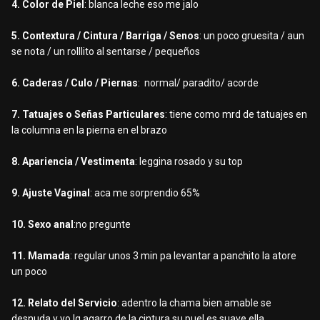
4. Color de Piel
: blanca leche eso me jalo
5. Contextura / Cintura / Barriga / Senos
: un poco gruesita / aun
se nota / un rolllito al sentarse / pequeños
6. Caderas / Culo / Piernas
: normal/ paradito/ acorde
7. Tatuajes o Señas Particulares
: tiene como mrd de tatuajes en
la columna en la pierna en el brazo
8. Apariencia / Vestimenta
: leggina rosado y su top
9. Ajuste Vaginal
: aca me sorprendio 65%
10. Sexo anal
:no pregunte
11. Mamada
: regular unos 3 min pa levantar a panchito la atore
un poco
12. Relato del Servicio
: adentro la chama bien amable se
desnuda y yo lq agarro de la cintura su puel es suave ella