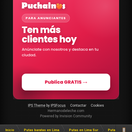
IPS Theme
by
IPSFocus
Contactar
Cookies
Hermanodeleche.com
Powered by Invision Community
Inicio
Putas baratas en Lima
Putas en Lima Sur
Putas en Villa 