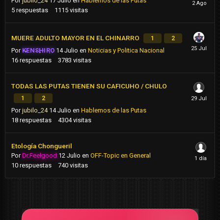
Por
jubilo_24
17 Julio
en
Hablemos de las Putas
5
respuestas
1115
visitas
MUERE ADULTO MAYOR EN EL CHINARRO
1
2
Por
KENSHIRO
14 Julio
en
Noticias y Politica Nacional
16
respuestas
3783
visitas
TODAS LAS PUTAS TIENEN SU CAFICUHO / CHULO
1
2
Por
jubilo_24
14 Julio
en
Hablemos de las Putas
18
respuestas
4304
visitas
Etología Chongueril
Por
Dr.Feelgood
12 Julio
en
OFF-Topic en General
10
respuestas
740
visitas