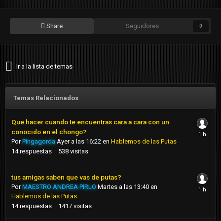
Share
Seguidores
0
Ir a la lista de temas
Temas Relacionados
Que hacer cuando te encuentras cara a cara con un
conocido en el chongo?
Por
Pingagorda
Ayer a las 16:22
en
Hablemos de las Putas
14
respuestas
538
visitas
tus amigas saben que vas de putas?
Por
MAESTRO ANDREA PIRLO
Martes a las 13:40
en
Hablemos de las Putas
14
respuestas
1417
visitas