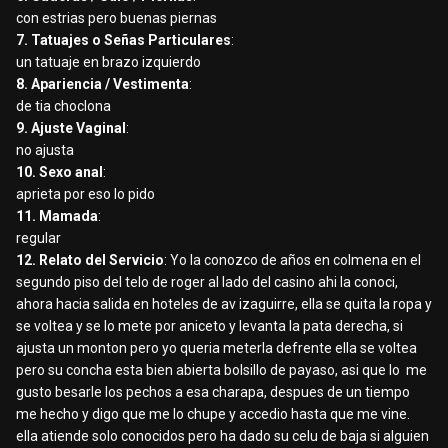
con estrias pero buenas piernas
7. Tatuajes o Señas Particulares
:
un tatuaje en brazo izquierdo
8. Apariencia / Vestimenta
:
de tia choclona
9. Ajuste Vaginal
:
no ajusta
10. Sexo anal
:
aprieta por eso lo pido
11. Mamada
:
regular
12. Relato del Servicio
: Yo la conozco de años en colmena en el
segundo piso del telo de roger al lado del casino ahi la conoci,
ahora hacia salida en hoteles de av izaguirre, ella se quita la ropa y
se voltea y se lo mete por aniceto y levanta la pata derecha, si
ajusta un monton pero yo queria meterla defrente ella se voltea
pero su concha esta bien abierta bolsillo de payaso, asi que lo me
gusto besarle los pechos a esa charapa, despues de un tiempo
me hecho y digo que me lo chupe y accedio hasta que me vine.
ella atiende solo conocidos pero ha dado su celu de baja si alguien