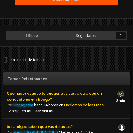
Share
Seguidores
1
Ir a la lista de temas
Temas Relacionados
Que hacer cuando te encuentras cara a cara con un
conocido en el chongo?
Por
Pingagorda
hace 14 horas
en
Hablemos de las Putas
12
respuestas
335
visitas
tus amigas saben que vas de putas?
Por
MAESTRO ANDREA PIRLO
Martes a las 13:40
en