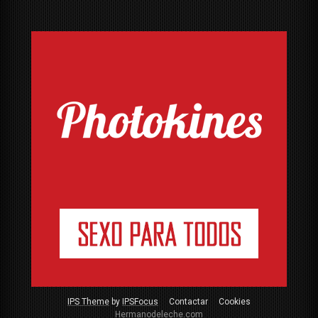
IPS Theme
by
IPSFocus
Contactar
Cookies
Hermanodeleche.com