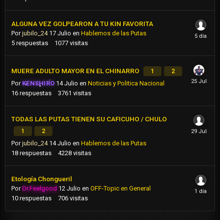
ALGUNA VEZ GOLPEARON A TU KIN FAVORITA
Por
jubilo_24
17 Julio
en
Hablemos de las Putas
5
respuestas
1077
visitas
MUERE ADULTO MAYOR EN EL CHINARRO
1
2
Por
KENSHIRO
14 Julio
en
Noticias y Politica Nacional
16
respuestas
3761
visitas
TODAS LAS PUTAS TIENEN SU CAFICUHO / CHULO
1
2
Por
jubilo_24
14 Julio
en
Hablemos de las Putas
18
respuestas
4228
visitas
Etología Chongueril
Por
Dr.Feelgood
12 Julio
en
OFF-Topic en General
10
respuestas
706
visitas