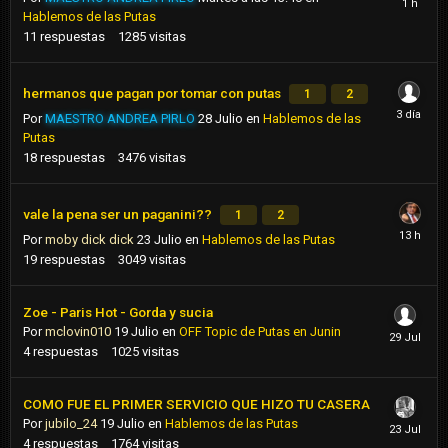
Hablemos de las Putas
11
respuestas
1285
visitas
hermanos que pagan por tomar con putas
1
2
Por
MAESTRO ANDREA PIRLO
28 Julio
en
Hablemos de las
Putas
18
respuestas
3476
visitas
vale la pena ser un paganini??
1
2
Por
moby dick dick
23 Julio
en
Hablemos de las Putas
19
respuestas
3049
visitas
Zoe - Paris Hot - Gorda y sucia
Por
mclovin010
19 Julio
en
OFF Topic de Putas en Junin
4
respuestas
1025
visitas
COMO FUE EL PRIMER SERVICIO QUE HIZO TU CASERA
Por
jubilo_24
19 Julio
en
Hablemos de las Putas
4
respuestas
1764
visitas