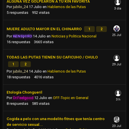
ALGUNA VEZ GOLPEARON A TU KIN FAVORITA
Por
jubilo_24
17 Julio
en
Hablemos de las Putas
5
respuestas
952
visitas
MUERE ADULTO MAYOR EN EL CHINARRO
1
2
Por
KENSHIRO
14 Julio
en
Noticias y Politica Nacional
16
respuestas
3665
visitas
TODAS LAS PUTAS TIENEN SU CAFICUHO / CHULO
1
2
Por
jubilo_24
14 Julio
en
Hablemos de las Putas
18
respuestas
4016
visitas
Etología Chongueril
Por
Dr.Feelgood
12 Julio
en
OFF-Topic en General
8
respuestas
585
visitas
Cogida a pelo con una modelito fitnes que tenía centro
de servicio sexual...