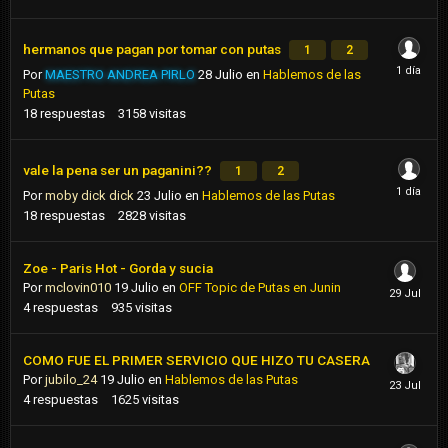
hermanos que pagan por tomar con putas
1
2
Por
MAESTRO ANDREA PIRLO
28 Julio
en
Hablemos de las
Putas
18
respuestas
3158
visitas
vale la pena ser un paganini??
1
2
Por
moby dick dick
23 Julio
en
Hablemos de las Putas
18
respuestas
2828
visitas
Zoe - Paris Hot - Gorda y sucia
Por
mclovin010
19 Julio
en
OFF Topic de Putas en Junin
4
respuestas
935
visitas
COMO FUE EL PRIMER SERVICIO QUE HIZO TU CASERA
Por
jubilo_24
19 Julio
en
Hablemos de las Putas
4
respuestas
1625
visitas