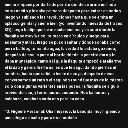
bueno empecé por darle de perrito dónde se armó un lindo
corazoncito y le daba primero despacio para entrar en onda y
luego ya subiendo las revoluciones hasta que se emita un
aplauso genital y suene bien (yo inventando huevada de frases
XD) luego le dije que se me suba encima y es aquí donde la
flaquita se movía rico, primero en círculos y luego para
adelante y atrás, luego se puso asaltar y dónde sonaba como
perro bulldog tomando agua, la verdad lo estaba gozando,
después de eso la puse al borde dónde la penetre duro y le
daba muy rápido, tanto así que la flaquita empezó a arañarme
el brazo y gemia fuerte así es que le seguí dando piernas al
hombro, hasta que salió la leche de soya, después de eso
conversamos un rato y el segundo round fue más de lo mismo
solo con algunas variantes en las poses, la flaquita se siguió
movíendo rico, y terminamos sudando. Nos bañamos y
calabaza, calabaza cada uno para su casa.
13. Higiene Personal: Olía muy rico, la bandida muy higiénico
pues llegó se baño y para irse también