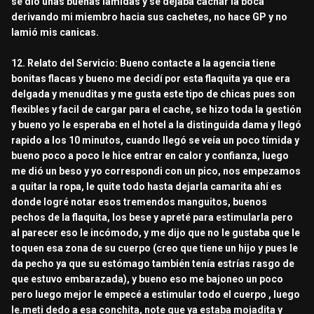
se dió unas buenas lamidas y se dejaba cachar la boca
derivando mi miembro hacia sus cachetes, no hace GP y no
lamió mis canicas.
12. Relato del Servicio: Bueno contacte a la agencia tiene
bonitas flacas y bueno me decidí por esta flaquita ya que era
delgada y menuditas y me gusta este tipo de chicas pues son
flexibles y facil de cargar para el cache, se hizo toda la gestión
y bueno yo le esperaba en el hotel a la distinguida dama y llegó
rapido a los 10 minutos, cuando llegó se veía un poco tímida y
bueno poco a poco le hice entrar en calor y confianza, luego
me dió un beso y yo correspondi con un pico, nos empezamos
a quitar la ropa, le quite todo hasta dejarla camarita ahí es
donde logré notar esos tremendos manguitos, buenos
pechos de la flaquita, los bese y apreté para estimularla pero
al parecer eso le incómodo, y me dijo que no le gustaba que le
toquen esa zona de su cuerpo (creo que tiene un hijo y pues le
da pecho ya que su estómago también tenía estrías rasgo de
que estuvo embarazada), y bueno eso me bajoneo un poco
pero luego mejor le empecé a estimular todo el cuerpo , luego
le.meti dedo a esa conchita, note que ya estaba mojadita y