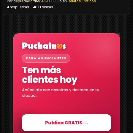
Por
depredadorfire6469
11 Julio
en
Relatos Eróticos
4
respuestas
4071
visitas