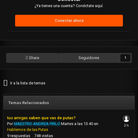
¿Ya tienes una cuenta? Conéctate aquí.
Conectar ahora
Share
Seguidores
1
Ir a la lista de temas
Temas Relacionados
tus amigas saben que vas de putas?
Por
MAESTRO ANDREA PIRLO
Martes a las 13:40
en
Hablemos de las Putas
9
respuestas
748
visitas