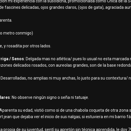
ción mi experiencia con la susodicha, promocionada como Chica de la S
 de fascines delicadas, ojos grandes claros, (ojos de gata), agraciada a
arenta.
levo metro conmigo)
e, y rosadita por otros lados.
rriga / Senos
: Delgada mas no atlética/ pues lo usual no esta marcada ni
s delicados rosados, con aureolas grandes, son de la base redonda y 
: Desarrolladas, no amplias ni muy anchas, lo justo para su contextura/ 
ulares
: No observe ningún signo o seña ni tatuaje.
 Aparenta su edad, vistió como si de una chabola coqueta de otra zona 
 jean que dejaba ver el inicio de sus nalgas; si estuviera en mi barrio fá
ta propia de su juventud, sentí su apretón sin técnica aprendida, le doy