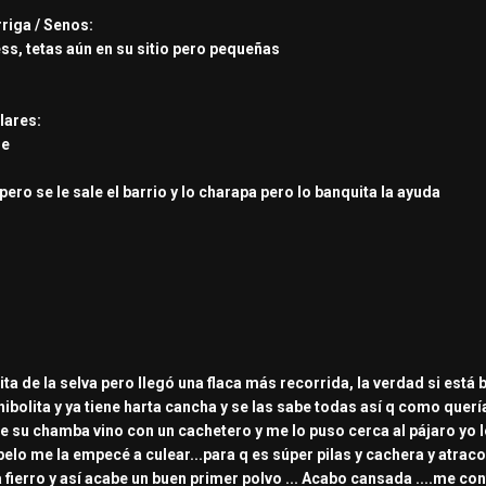
rriga / Senos:
ss, tetas aún en su sitio pero pequeñas
lares:
de
ero se le sale el barrio y lo charapa pero lo banquita la ayuda
ita de la selva pero llegó una flaca más recorrida, la verdad si est
hibolita y ya tiene harta cancha y se las sabe todas así q como que
be su chamba vino con un cachetero y me lo puso cerca al pájaro yo l
elo me la empecé a culear...para q es súper pilas y cachera y atraco t
 fierro y así acabe un buen primer polvo ... Acabo cansada ....me c