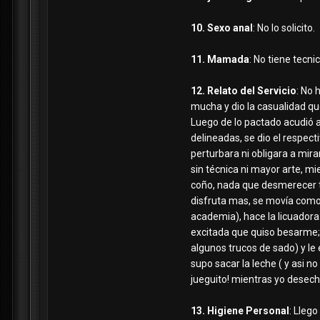
10. Sexo anal
: No lo solicito.
11. Mamada
: No tiene tecni
12. Relato del Servicio
: No 
mucha y dio la casualidad qu
Luego de lo pactado acudió a
delineadas, se dio el respec
perturbara ni obligara a mira
sin técnica ni mayor arte, m
coño, nada que desmerecer ta
disfruta mas, se movía como 
academia), hace la licuadora
excitada que quiso besarme;
algunos trucos de sado) y le
supo sacar la leche ( y asi 
jueguito! mientras yo desech
13. Higiene Personal
: Llego