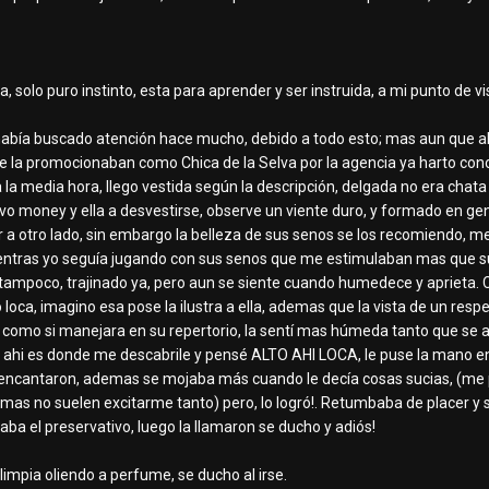
ca, solo puro instinto, esta para aprender y ser instruida, a mi punto de vi
había buscado atención hace mucho, debido a todo esto; mas aun que aho
e la promocionaban como Chica de la Selva por la agencia ya harto cono
 la media hora, llego vestida según la descripción, delgada no era chat
tivo money y ella a desvestirse, observe un viente duro, y formado en ge
r a otro lado, sin embargo la belleza de sus senos se los recomiendo, me
ientras yo seguía jugando con sus senos que me estimulaban mas que su
mpoco, trajinado ya, pero aun se siente cuando humedece y aprieta. Co
loca, imagino esa pose la ilustra a ella, ademas que la vista de un resp
 como si manejara en su repertorio, la sentí mas húmeda tanto que se al
 ahi es donde me descabrile y pensé ALTO AHI LOCA, le puse la mano en 
 encantaron, ademas se mojaba más cuando le decía cosas sucias, (me p
no mas no suelen excitarme tanto) pero, lo logró!. Retumbaba de placer 
aba el preservativo, luego la llamaron se ducho y adiós!
 limpia oliendo a perfume, se ducho al irse.