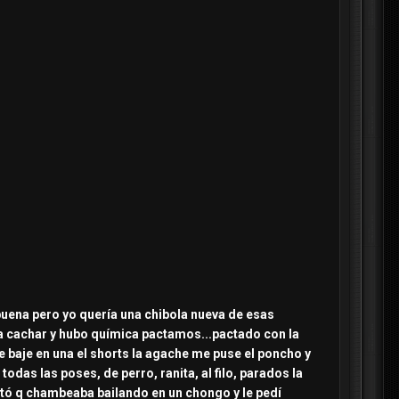
á buena pero yo quería una chibola nueva de esas
ría cachar y hubo química pactamos...pactado con la
e baje en una el shorts la agache me puse el poncho y
odas las poses, de perro, ranita, al filo, parados la
ontó q chambeaba bailando en un chongo y le pedí