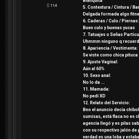
Blanquita
114
5. Contextura / Cintura / Ba
Delgada formada algo fitne
6. Caderas / Culo / Piernas:
Buen culo y buenas yucas
7. Tatuajes o Señas Particu
Uhmmm ninguno q recuer
8. Apariencia / Vestimenta:
Se viste como chica pituca p
9. Ajuste Vaginal:
Aún al 60%
10. Sexo anal:
No lo da ...
11. Mamada:
No pedí XD
12. Relato del Servicio:
Bno el anuncio decía chibol
sumisas, está flaca no es c
agencia llegó y es pilas sa
con su respectivo jalón de p
verdad es una loba y estaba