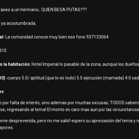
fraseo a un hermano; QUIEN BESA PUTAS???
fa ya acostumbrada.
al
: La comunidad conoce muy bien ese fono 937133064
 310
n la habitación
: Hotel Imperial lo pasable de la zona, aunque los dueño
10)
: cuerpo 5.0/ aptitud (que lo es todo) 5.5 ejecución (mamada) 4.0 sad
es
:
no por falta de interés, sino ademas por muchas excusas; TODOS sabemo
arse, regresando al tema! El monto es caro mas aun por las circunstanci
 tome desprevenida, pero no me salió! espero su apreciación del tema y 
mayores.