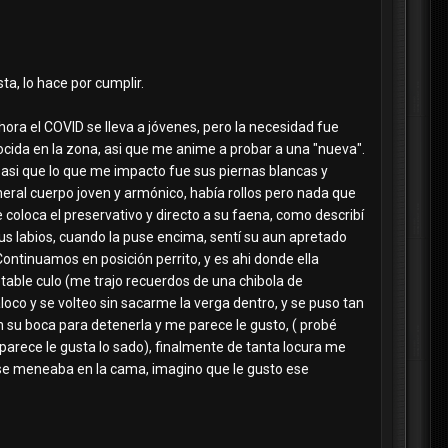
sta, lo hace por cumplir.
ra el COVID se lleva a jóvenes, pero la necesidad fue
cida en la zona, asi que me anime a probar a una "nueva".
a asi que lo que me impacto fue sus piernas blancas y
neral cuerpo joven y armónico, había rollos pero nada que
 coloca el preservativo y directo a su faena, como describí
s labios, cuando la puse encima, sentí su aun apretado
ntinuamos en posición perrito, y es ahi donde ella
etable culo (me trajo recuerdos de una chibola de
oco y se volteo sin sacarme la verga dentro, y se puso tan
su boca para detenerla y me parece le gusto, ( probé
arece le gusta lo sado), finalmente de tanta locura me
y se meneaba en la cama, imagino que le gusto ese