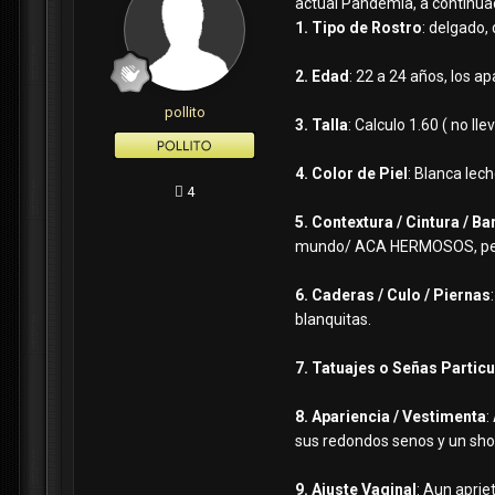
actual Pandemia, a continua
1. Tipo de Rostro
: delgado,
2. Edad
: 22 a 24 años, los ap
pollito
3. Talla
: Calculo 1.60 ( no l
4. Color de Piel
: Blanca lech
4
5. Contextura / Cintura / Ba
mundo/ ACA HERMOSOS, pezone
6. Caderas / Culo / Piernas
blanquitas.
7. Tatuajes o Señas Partic
8. Apariencia / Vestimenta
:
sus redondos senos y un short
9. Ajuste Vaginal
: Aun aprie