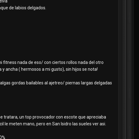
elva
unque de labios delgados.
 fitness nada de eso/ con ciertos rollos nada del otro
ancha ( hermosos a mi gusto), sin hijos se nota!
nalgas gordas bailables al ajetreo/ piernas largas delgadas
se tratara, un top provocador con escote que apreciaba
cil le meten mano, pero en San Isidro las sueles ver asi.
 70%