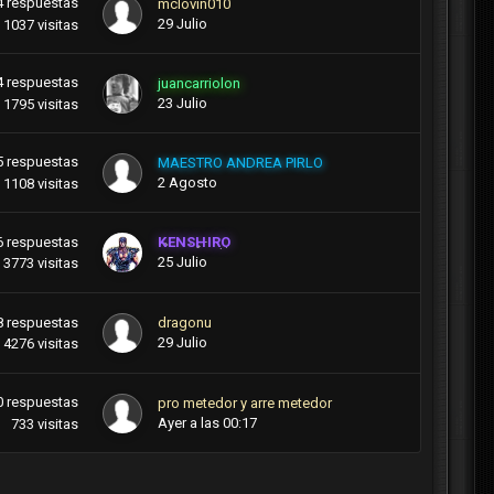
4
respuestas
mclovin010
29 Julio
1037
visitas
4
respuestas
juancarriolon
23 Julio
1795
visitas
5
respuestas
MAESTRO ANDREA PIRLO
2 Agosto
1108
visitas
6
respuestas
KENSHIRO
25 Julio
3773
visitas
8
respuestas
dragonu
29 Julio
4276
visitas
0
respuestas
pro metedor y arre metedor
Ayer a las 00:17
733
visitas