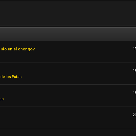
cido en el chongo?
1
1
de las Putas
1
as
2