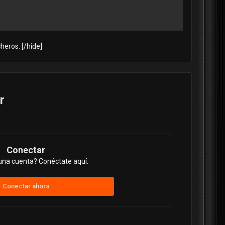
heros. [/hide]
r
Conectar
una cuenta? Conéctate aquí.
Conectar ahora