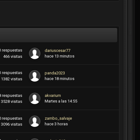
3
respuestas
dariuscesar77
hace 13 minutos
466
visitas
3
respuestas
panda2023
hace 18 minutos
1382
visitas
8
respuestas
akvarium
Martes a las 14:55
3528
visitas
0
respuestas
zambo_salvaje
hace 3 horas
3096
visitas