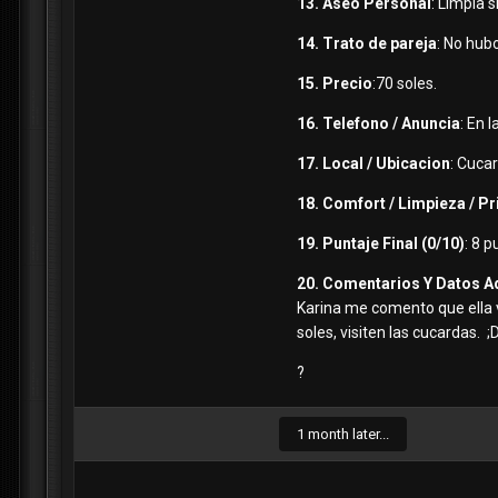
13. Aseo Personal
: Limpia s
14. Trato de pareja
: No hub
15. Precio
:70 soles.
16. Telefono / Anuncia
: En 
17. Local / Ubicacion
: Cucar
18. Comfort / Limpieza / P
19. Puntaje Final (0/10)
: 8 
20. Comentarios Y Datos A
Karina me comento que ella v
soles, visiten las cucardas. ;
?
1 month later...