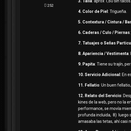
3. Talla
: aprox 1,60 sin tacos
252
4. Color de Piel
: Trigueña.
5. Contextura / Cintura / Ba
6. Caderas / Culo / Piernas
7. Tatuajes o Señas Partic
8. Apariencia / Vestimenta
:
9. Papita
: Tiene su trajín, p
10. Servicio Adicional
: En e
11. Fellatio
: Un buen fellati
12. Relato del Servicio
: Des
kines de la web, pero no la 
performance, se movía mien
profunda incluida, 8) luego 
amasaba las tetas, ahí casi m