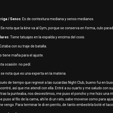
.
rriga / Senos
: Es de contextura mediana y senos medianos.
: Se nota que la kine va al Gym, porque se conserva en forma, culo parad
ulares
: Tiene tatuajes en la espalda y encima del coxis.
 Estaba con su traje de batalla.
ero tiene maña para el ajuste.
sta ocasión no pedí.
o, se nota que es una experta en la materia.
pués de tiempo que regresé a las cucardas Night Club, bueno fui en bus
encontré, así que me atendí con ella. Entré a su cuarto y me saludo con 
tras la punteaba, nos desvestimos, me puso el poncho y me hizo una
se puso al filo de la cama, ahí le di un rato, sabe moverse como para aj
e vengo. Para terminar le di en perrito, de tanto embestirla boté el taco