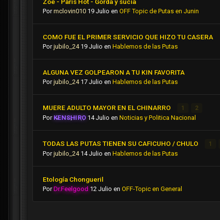
Zoe - Paris Hot - Gorda y sucia
Por
mclovin010
19 Julio
en
OFF Topic de Putas en Junin
COMO FUE EL PRIMER SERVICIO QUE HIZO TU CASERA
Por
jubilo_24
19 Julio
en
Hablemos de las Putas
ALGUNA VEZ GOLPEARON A TU KIN FAVORITA
Por
jubilo_24
17 Julio
en
Hablemos de las Putas
MUERE ADULTO MAYOR EN EL CHINARRO
1
2
Por
KENSHIRO
14 Julio
en
Noticias y Politica Nacional
TODAS LAS PUTAS TIENEN SU CAFICUHO / CHULO
1
Por
jubilo_24
14 Julio
en
Hablemos de las Putas
Etología Chongueril
Por
Dr.Feelgood
12 Julio
en
OFF-Topic en General