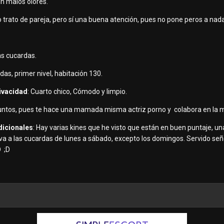
in malos olores.
o trato de pareja, pero sí una buena atención, pues no pone peros a nada
las cucardas.
das, primer nivel, habitación 130.
rivacidad
: Cuarto chico, Cómodo y limpio.
puntos, pues te hace una mamada misma actriz porno y colabora en la m
dicionales
: Hay varias kines que he visto que están en buen puntaje, u
a a las cucardas de lunes a sábado, excepto los domingos. Servido señ
D ;D