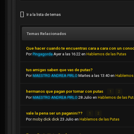
Ir a la lista de temas
Temas Relacionados
Que hacer cuando te encuentras cara a cara con un cono
Por
Pingagorda
Ayer a las 16:22
en
Hablemos de las Putas
tus amigas saben que vas de putas?
Por
MAESTRO ANDREA PIRLO
Martes a las 13:40
en
Hablemos 
hermanos que pagan por tomar con putas
1
2
Por
MAESTRO ANDREA PIRLO
28 Julio
en
Hablemos de las Put
vale la pena ser un paganini??
1
2
Por
moby dick dick
23 Julio
en
Hablemos de las Putas