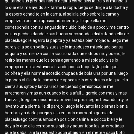
quitando sus prendas hasta dejarla como dios la trajo al mundo.a
lo que ella me ayudo a kitarme la ropa, luego se dirige a la ducha y
la espero echadito en la cama. al salir,la echo sobre la cama y
empiezo a besarla apasionadamente ,a lo que ella me
correspondia,con su lenguado incluido, bajo de a poco y me centro
en sus pechos,dandole sus buena succionadas,disfrutando ella de
placer,luego le agarro la papita y ya estaba bien mojada, luego me
paro y ella se arrodilla y zuas se lo introdusco mi soldado por su
boquita y comienza con la succionada que estubo muy bueno, le
retiro las manos que los tenia agarrando a mi soldado y se lo
empujo como si estuviera tirando por su boquita ,le pido que
boloñea y ella normal accedio,chupada de bola una por una, luego
la pongo al filo de la cama y de apoco se lo introdusco a lo que ella
cierra sus ojitos y lanza unos pequeños gemiditos,que me
arrecharon y mas aun cuando le dia afull ... gemia con mas y mas
fuerza, , luego en misonero aprovecho para seguir besandola ,y le
levanto una pierna...le di parejo, luego le levanto las piernas bien al
hombro y a darle parejo y ella en todo momento gemia de
placer,luego continuamos en posicion canina.le coloco bien y le
doy a lo que ella cerraba sus ojitos y aguantaba las arremetidas
que le daba...ahi la recuesto boca abajo y en el mete y saca boto