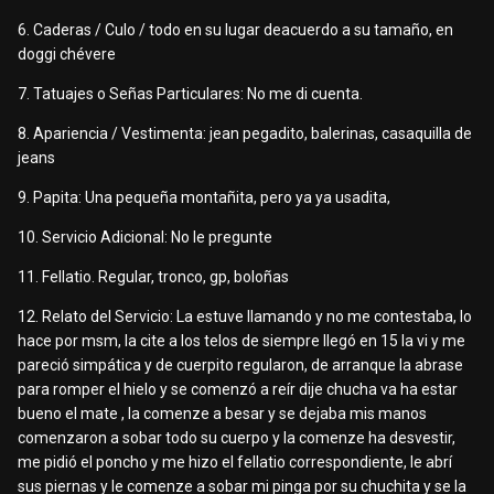
6. Caderas / Culo / todo en su lugar deacuerdo a su tamaño, en
doggi chévere
7. Tatuajes o Señas Particulares: No me di cuenta.
8. Apariencia / Vestimenta: jean pegadito, balerinas, casaquilla de
jeans
9. Papita: Una pequeña montañita, pero ya ya usadita,
10. Servicio Adicional: No le pregunte
11. Fellatio. Regular, tronco, gp, boloñas
12. Relato del Servicio: La estuve llamando y no me contestaba, lo
hace por msm, la cite a los telos de siempre llegó en 15 la vi y me
pareció simpática y de cuerpito regularon, de arranque la abrase
para romper el hielo y se comenzó a reír dije chucha va ha estar
bueno el mate , la comenze a besar y se dejaba mis manos
comenzaron a sobar todo su cuerpo y la comenze ha desvestir,
me pidió el poncho y me hizo el fellatio correspondiente, le abrí
sus piernas y le comenze a sobar mi pinga por su chuchita y se la