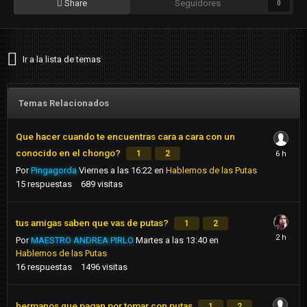
Share
Seguidores
0
Ir a la lista de temas
Temas Relacionados
Que hacer cuando te encuentras cara a cara con un
conocido en el chongo?
1
2
Por
Pingagorda
Viernes a las 16:22
en
Hablemos de las Putas
15
respuestas
689
visitas
tus amigas saben que vas de putas?
1
2
Por
MAESTRO ANDREA PIRLO
Martes a las 13:40
en
Hablemos de las Putas
16
respuestas
1496
visitas
hermanos que pagan por tomar con putas
1
2