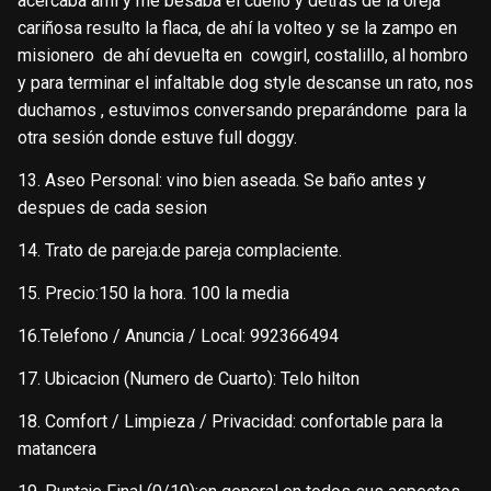
acercaba ami y me besaba el cuello y detrás de la oreja
cariñosa resulto la flaca, de ahí la volteo y se la zampo en
misionero de ahí devuelta en cowgirl, costalillo, al hombro
y para terminar el infaltable dog style descanse un rato, nos
duchamos , estuvimos conversando preparándome para la
otra sesión donde estuve full doggy.
13. Aseo Personal: vino bien aseada. Se baño antes y
despues de cada sesion
14. Trato de pareja:de pareja complaciente.
15. Precio:150 la hora. 100 la media
16.Telefono / Anuncia / Local: 992366494
17. Ubicacion (Numero de Cuarto): Telo hilton
18. Comfort / Limpieza / Privacidad: confortable para la
matancera