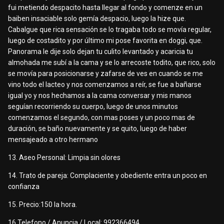
fui metiendo despacito hasta llegar al fondo y comenze en un
baiben insaciable solo gemía despacio, luego la hize que.
Cabalgue que rica sensación se lo tragaba todo se movía regular,
luego de costadito y por último mi pose favorita en doggi, que.
Panorama le dije solo dejan tu culito levantado y acaricia tu
almohada me subí a la cama y se lo arrecoste todito, que rico, solo
se movía para posicionarse y zafarse de ves en cuando se me
vino todo el lacteo y nos comenzamos a reír, se fue a bañarse
igual yo y nos hechamos a la cama conversar y mis manos
seguían recorriendo su cuerpo, luego de unos minutos
comenzamos el segundo, con mas poses y un poco mas de
duración, se baño nuevamente y se quito, luego de haber
mensajeado a otro hermano
13. Aseo Personal: Limpia sin olores
14. Trato de pareja: Complaciente y obediente entra un poco en
confianza
15. Precio:150 la hora.
16.Telefono / Anuncia / Local: 992366494