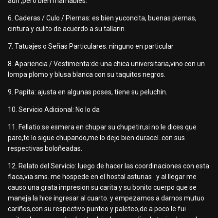
aun ,pero bien mamables.
6. Caderas / Culo / Piernas: es bien yuconcita, buenas piernas,
cintura y culito de acuerdo a su tallarin.
7. Tatuajes o Señas Particulares: ninguno en particular
8. Apariencia / Vestimenta:de una chica universitaria,vino con un
lompa plomo y blusa blanca con su taquitos negros.
9. Papita: ajusta en algunas poses, tiene su peluchin.
10. Servicio Adicional: No lo da
11. Fellatio:se esmera en chupar su chupetin,si no le dices que
pare,te lo sigue chupando,me lo dejo bien duracel..con sus
respectivas boloñeadas.
12. Relato del Servicio: luego de hacer las coordinaciones con esta
flaca,via sms. me hospede en el hostal asturias . y al llegar me
causo una grata impresion su carita y su bonito cuerpo que se
maneja la hice ingresar al cuarto. y empezamos a darnos mutuo
cariños,con su respectivo punteo y paleteo,de a poco le fui