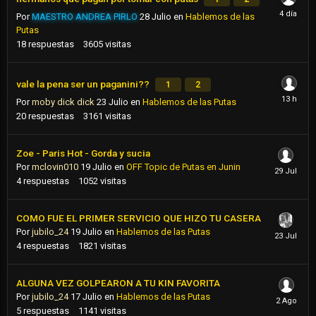
Por
MAESTRO ANDREA PIRLO
28 Julio
en
Hablemos de las
Putas
18
respuestas
3605
visitas
vale la pena ser un paganini??
1
2
Por
moby dick dick
23 Julio
en
Hablemos de las Putas
20
respuestas
3161
visitas
Zoe - Paris Hot - Gorda y sucia
Por
mclovin010
19 Julio
en
OFF Topic de Putas en Junin
4
respuestas
1052
visitas
COMO FUE EL PRIMER SERVICIO QUE HIZO TU CASERA
Por
jubilo_24
19 Julio
en
Hablemos de las Putas
4
respuestas
1821
visitas
ALGUNA VEZ GOLPEARON A TU KIN FAVORITA
Por
jubilo_24
17 Julio
en
Hablemos de las Putas
5
respuestas
1141
visitas