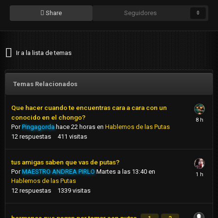
Share
Seguidores
0
Ir a la lista de temas
Temas Relacionados
Que hacer cuando te encuentras cara a cara con un
conocido en el chongo?
Por
Pingagorda
hace 22 horas
en
Hablemos de las Putas
12
respuestas
411
visitas
tus amigas saben que vas de putas?
Por
MAESTRO ANDREA PIRLO
Martes a las 13:40
en
Hablemos de las Putas
12
respuestas
1339
visitas