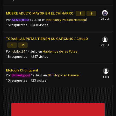
MUERE ADULTO MAYOR EN EL CHINARRO
1
2
Por
KENSHIRO
14 Julio
en
Noticias y Politica Nacional
16
respuestas
3768
visitas
TODAS LAS PUTAS TIENEN SU CAFICUHO / CHULO
1
2
Por
jubilo_24
14 Julio
en
Hablemos de las Putas
18
respuestas
4257
visitas
Etología Chongueril
Por
Dr.Feelgood
12 Julio
en
OFF-Topic en General
10
respuestas
723
visitas