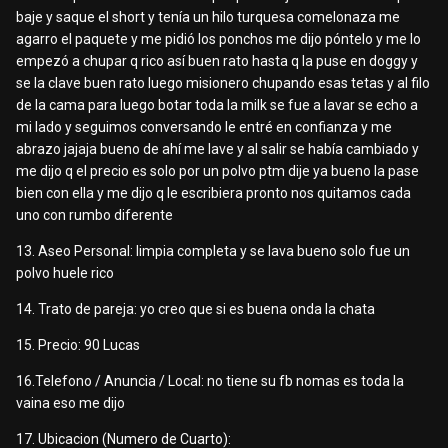
baje y saque el short y tenía un hilo turquesa comelonaza me
agarro el paquete y me pidió los ponchos me dijo póntelo y me lo
empezó a chupar q rico así buen rato hasta q la puse en doggy y
se la clave buen rato luego misionero chupando esas tetas y al filo
de la cama para luego botar toda la milk se fue a lavar se echo a
mi lado y seguimos conversando le entré en confianza y me
abrazo jajaja bueno de ahí me lave y al salir se había cambiado y
me dijo q el precio es solo por un polvo ptm dije ya bueno la pase
bien con ella y me dijo q le escribiera pronto nos quitamos cada
uno con rumbo diferente
13. Aseo Personal: limpia completa y se lava bueno solo fue un
polvo huele rico
14. Trato de pareja: yo creo que si es buena onda la chata
15. Precio: 90 Lucas
16.Telefono / Anuncia / Local: no tiene su fb nomas es toda la
vaina eso me dijo
17. Ubicacion (Numero de Cuarto):