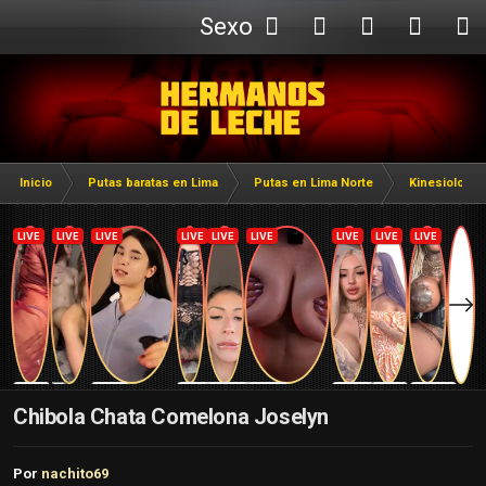
Sexo
Webcam
Inicio
Putas baratas en Lima
Putas en Lima Norte
Kinesiologas
Chibola Chata Comelona Joselyn
Por
nachito69