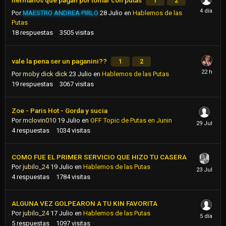
hermanos que pagan por tomar con putas
1
2
Por
MAESTRO ANDREA PIRLO
28 Julio
en
Hablemos de las
Putas
18
respuestas
3505
visitas
vale la pena ser un paganini??
1
2
Por
moby dick dick
23 Julio
en
Hablemos de las Putas
19
respuestas
3067
visitas
Zoe - Paris Hot - Gorda y sucia
Por
mclovin010
19 Julio
en
OFF Topic de Putas en Junin
4
respuestas
1034
visitas
COMO FUE EL PRIMER SERVICIO QUE HIZO TU CASERA
Por
jubilo_24
19 Julio
en
Hablemos de las Putas
4
respuestas
1784
visitas
ALGUNA VEZ GOLPEARON A TU KIN FAVORITA
Por
jubilo_24
17 Julio
en
Hablemos de las Putas
5
respuestas
1097
visitas