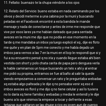
11. Fellatio: buenazo te la chupa viéndote a los ojos
12. Relato del Servicio: bueno estaba en nada caminando por los
olivos y decidí meterme a una cabina por la muní y buscando
peladas en el Facebook encontré a esta bandida le mande
mensaje y nada de conectarse y antes de irme me responde que
vive por esos lares ya me habían dateado que para sentada
aveces en la muni me dijo que no podía en ese momento en la
tarde q me mandaba un inbox ya luego explicó el xq , dije es floto
me quite y en plan de 5pm me conecto y me había dejado un
imbox para vernos a las 7 en la muni en el bcp le respondí que si y
fui a su encuentro pensé q no iría y cuando llegue estaba ahí bien
vestida con short y polo chata carita de papa pero denguea verla
le hable caminamos un toque buscando un telo x ahí y al entrar
me pidió su propina, entramos se fue al baño al salir la quede
viendo empezamos a conversar un rato y le preguntaba webadas
xq estaba algo palteada y le dije q no pensaba venir xq eso d
imbox aveces es floró y me dijo q no tiene celular y así lo tuviera
no lo daría xq tiene familia y webadas y media le entendí y le dije
bueno a lo que vinimos la empece a tocar y defrente a esas
tetazas que saltaron se las chupe q rico es joven aun de cuerpo