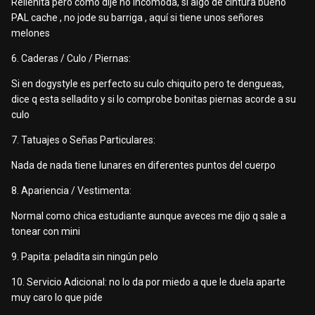
Rellenita pero como dije no incomoda, si algo de cintura bueno
PAL cache , no jode su barriga , aquí si tiene unos señores
melones
6. Caderas / Culo / Piernas:
Si en dogystyle es perfecto su culo chiquito pero te dengueas,
dice q esta selladito y si lo comprobe bonitas piernas acorde a su
culo
7. Tatuajes o Señas Particulares:
Nada de nada tiene lunares en diferentes puntos del cuerpo
8. Apariencia / Vestimenta:
Normal como chica estudiante aunque aveces me dijo q sale a
tonear con mini
9. Papita: peladita sin ningún pelo
10. Servicio Adicional: no lo da por miedo a que le duela aparte
muy caro lo que pide