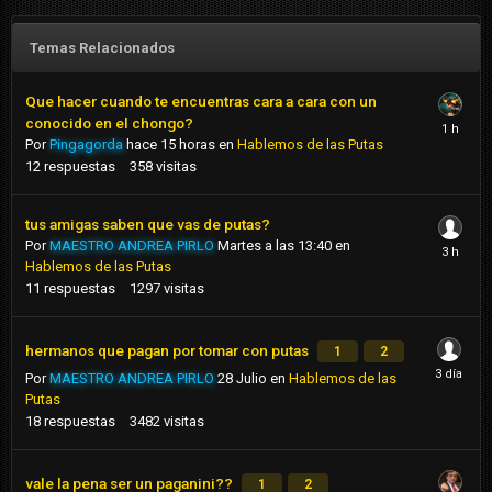
Temas Relacionados
Que hacer cuando te encuentras cara a cara con un
conocido en el chongo?
Por
Pingagorda
hace 15 horas
en
Hablemos de las Putas
12
respuestas
358
visitas
tus amigas saben que vas de putas?
Por
MAESTRO ANDREA PIRLO
Martes a las 13:40
en
Hablemos de las Putas
11
respuestas
1297
visitas
hermanos que pagan por tomar con putas
1
2
Por
MAESTRO ANDREA PIRLO
28 Julio
en
Hablemos de las
Putas
18
respuestas
3482
visitas
vale la pena ser un paganini??
1
2