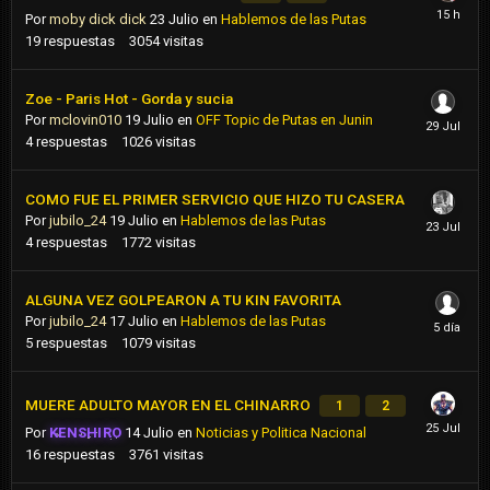
Por
moby dick dick
23 Julio
en
Hablemos de las Putas
19
respuestas
3054
visitas
Zoe - Paris Hot - Gorda y sucia
Por
mclovin010
19 Julio
en
OFF Topic de Putas en Junin
4
respuestas
1026
visitas
COMO FUE EL PRIMER SERVICIO QUE HIZO TU CASERA
Por
jubilo_24
19 Julio
en
Hablemos de las Putas
4
respuestas
1772
visitas
ALGUNA VEZ GOLPEARON A TU KIN FAVORITA
Por
jubilo_24
17 Julio
en
Hablemos de las Putas
5
respuestas
1079
visitas
MUERE ADULTO MAYOR EN EL CHINARRO
1
2
Por
KENSHIRO
14 Julio
en
Noticias y Politica Nacional
16
respuestas
3761
visitas