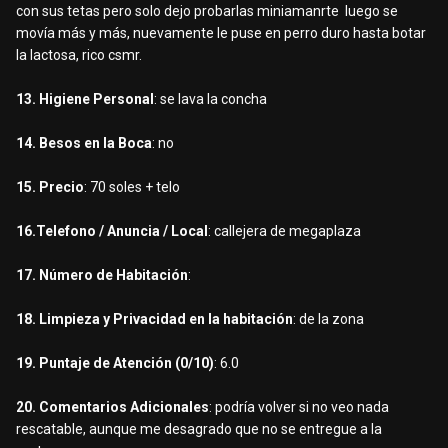
con sus tetas pero solo dejo probarlas miniamanrte luego se
movía más y más, nuevamente le puse en perro duro hasta botar
la lactosa, rico csmr.
13. Higiene Personal
: se lava la concha
14. Besos en la Boca
: no
15. Precio
: 70 soles + telo
16.Telefono / Anuncia / Local
: callejera de megaplaza
17. Número de Habitación
:
18. Limpieza y Privacidad en la habitación
: de la zona
19. Puntaje de Atención (0/10)
: 6.0
20. Comentarios Adicionales
: podría volver si no veo nada
rescatable, aunque me desagrado que no se entregue a la