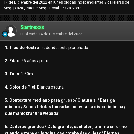
14 de Diciembre del 2022
en
Kinesiologas independientes y callejeras de
Megaplaza , Parque Mega Royal , Plaza Norte
Sartrexxx
Publicado
14 de Diciembre del 2022
1. Tipo de Rostro
: redondo, pelo planchado
2. Edad
: 25 años aprox
3. Talla
: 1.60m
4. Color de Piel
: Blanca oscura
5. Contextura mediano para grueso/ Cintura si / Barriga
mínimo / Senos tetotas tuneadas, no están a disposición hay
que maniobrar una webada
:
6. Caderas grandes / Culo grande, cachetón, tmr me enfermo
cuando estaba en leggins y se notaba ése culazo/ Piernas