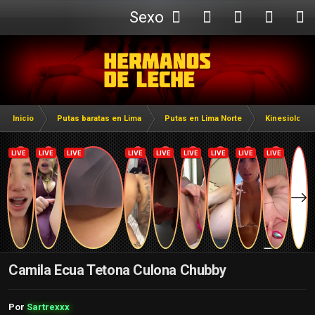
Sexo
Webcam
Inicio
Putas baratas en Lima
Putas en Lima Norte
Kinesiologas
Camila Ecua Tetona Culona Chubby
Por
Sartrexxx