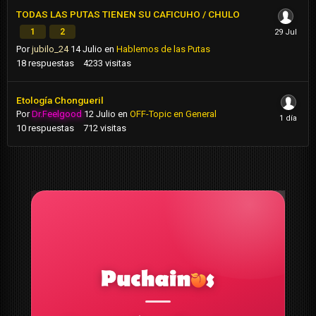
TODAS LAS PUTAS TIENEN SU CAFICUHO / CHULO
1
2
Por
jubilo_24
14 Julio
en
Hablemos de las Putas
18
respuestas
4233
visitas
Etología Chongueril
Por
Dr.Feelgood
12 Julio
en
OFF-Topic en General
10
respuestas
712
visitas