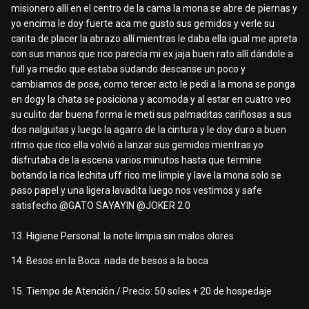
misionero allí en el centro de la cama la mona se abre de piernas y
yo encima le doy fuerte aca me gusto sus gemidos y verle su
carita de placer la abrazo allí mientras le daba ella igual me apreta
con sus manos que rico parecía mi ex jaja buen rato allí dándole a
full ya medio que estaba sudando descanse un poco y
cambiamos de pose, como tercer acto le pedi a la mona se ponga
en dogy la chata se posiciona y acomoda y al estar en cuatro veo
su culito dar buena forma le meti sus palmaditas cariñosas a sus
dos nalguitas y luego la agarro de la cintura y le doy duro a buen
ritmo que rico ella volvió a lanzar sus gemidos mientras yo
disfrutaba de la escena varios minutos hasta que termine
botando la rica lechita uff rico me limpie y lave la mona solo se
paso papel y una ligera lavadita luego nos vestimos y safe
satisfecho
@GATO SAYAYIN
@JOKER 2.0
13. Higiene Personal:
la note limpia
sin malos olores
14. Besos en la Boca: nada de besos a la boca
15. Tiempo de Atención / Precio: 50 soles + 20 de hospedaje