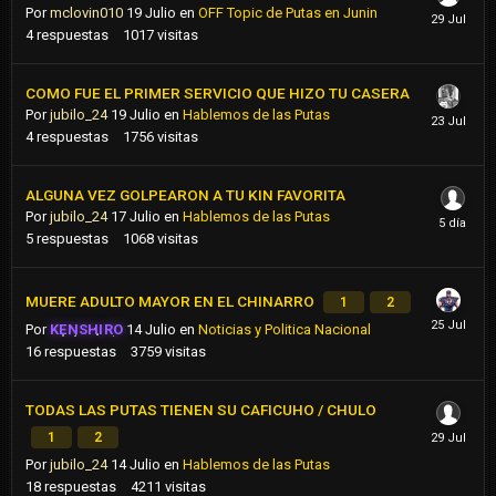
Por
mclovin010
19 Julio
en
OFF Topic de Putas en Junin
4
respuestas
1017
visitas
COMO FUE EL PRIMER SERVICIO QUE HIZO TU CASERA
Por
jubilo_24
19 Julio
en
Hablemos de las Putas
4
respuestas
1756
visitas
ALGUNA VEZ GOLPEARON A TU KIN FAVORITA
Por
jubilo_24
17 Julio
en
Hablemos de las Putas
5
respuestas
1068
visitas
MUERE ADULTO MAYOR EN EL CHINARRO
1
2
Por
KENSHIRO
14 Julio
en
Noticias y Politica Nacional
16
respuestas
3759
visitas
TODAS LAS PUTAS TIENEN SU CAFICUHO / CHULO
1
2
Por
jubilo_24
14 Julio
en
Hablemos de las Putas
18
respuestas
4211
visitas