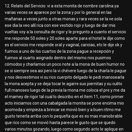
12. Relato del Servicio: vi a esta monita de nombre carolina ya
varias veces se aparece por la zona y por lo general en las
mañanas a veces junto a otras monas y rara veces se la ve sola
ese dia la veo allí rica con ese vestido rojo y luego de dar mis
vueltas voy a la consulta de rigor y le pregunto a cuanto el servicio
me responde 50 soles y 20 soles aparte para el hotel le dije como
es el servicio me responde oral y vaginal, caricias, etc le dije ok y
fuimos a uno de los cuartos de la zona pague a recepción y
fuimos al cuarto asignado dentro del mismo nos pusimos
cómodos y charlamos un poco note a la mona de buen humor no
se si siempre sea asi pero la vi chévere luego de la charla le pague
y nos desvestimos vi su rico cuerpito delgado le pedi manosearla
la mona acepta y se deja tocar le agarre sus piernitas y su culito
full manoseo luego de la previa la mona me coloca el pre y me da
el mamey de rigor tal cual lo describo en el ítem 11, como primer
acto iniciamos con una cabalgada la monita se pone encima mio
acomoda y empieza a brincar se movió bien y a buen ritmo me
gusto tenerla arriba con lo pequeña que es es mas maniobrable
que rico como se movió hasta parece le gusto que se quedo
varios minutos gozando, luego como segundo acto le aplique en