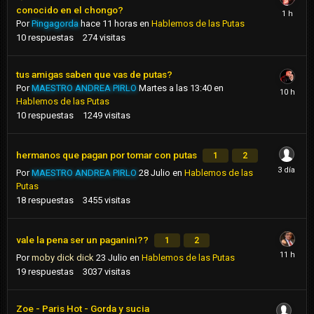
conocido en el chongo?
Por
Pingagorda
hace 11 horas
en
Hablemos de las Putas
10
respuestas
274
visitas
tus amigas saben que vas de putas?
Por
MAESTRO ANDREA PIRLO
Martes a las 13:40
en
Hablemos de las Putas
10
respuestas
1249
visitas
hermanos que pagan por tomar con putas
1
2
Por
MAESTRO ANDREA PIRLO
28 Julio
en
Hablemos de las
Putas
18
respuestas
3455
visitas
vale la pena ser un paganini??
1
2
Por
moby dick dick
23 Julio
en
Hablemos de las Putas
19
respuestas
3037
visitas
Zoe - Paris Hot - Gorda y sucia